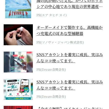
海の民が紡いだ文化。かつてのポリネ
シアの中心地であり現在の世界遺産か
らみえてくる...
PR(エア タヒチ ヌイ)
オーダーメイドで製作する、高機能か
つ充電式の耳あな型補聴器
PR(ソノヴァ・ジャパン株式会社)
SNSアカウントを着実に成長。実はみ
んなココ使ってます。
PR(Dreaw合同会社)
SNSアカウントを着実に成長。実はみ
んなココ使ってます。
PR(Dreaw合同会社)
【今すぐ無料】マイケル・ジャクソン