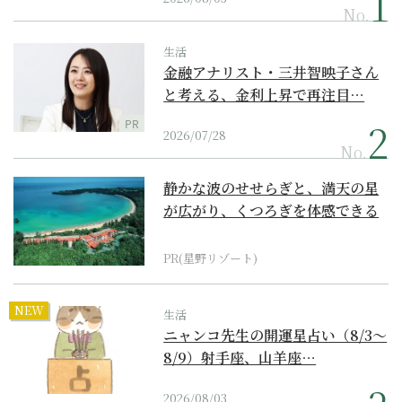
No.
生活
金融アナリスト・三井智映子さん
と考える、金利上昇で再注目…
PR
2026/07/28
No.
静かな波のせせらぎと、満天の星
が広がり、くつろぎを体感できる
『西表島ホテル by...
PR(星野リゾート)
NEW
生活
ニャンコ先生の開運星占い（8/3～
8/9）射手座、山羊座…
2026/08/03