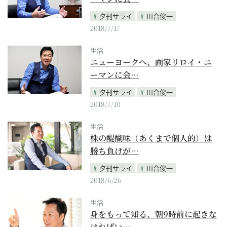
夕刊サライ
川合俊一
2018/7/17
生活
ニューヨークへ、画家リロイ・ニ
ーマンに会…
夕刊サライ
川合俊一
2018/7/10
生活
株の醍醐味（あくまで個人的）は
勝ち負けが…
夕刊サライ
川合俊一
2018/6/26
生活
身をもって知る、朝9時前に起きな
ければい…