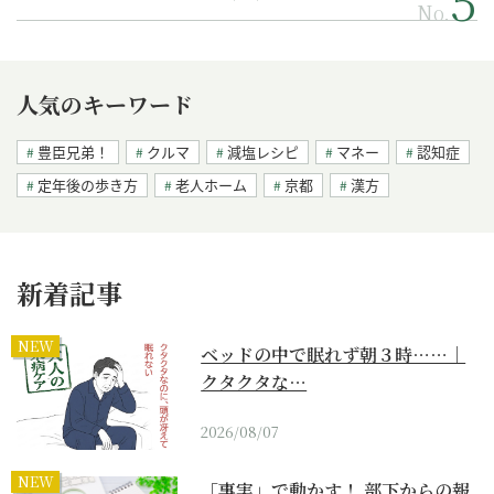
No.
人気のキーワード
豊臣兄弟！
クルマ
減塩レシピ
マネー
認知症
定年後の歩き方
老人ホーム
京都
漢方
新着記事
NEW
ベッドの中で眠れず朝３時……｜
クタクタな…
2026/08/07
NEW
「事実」で動かす！ 部下からの報