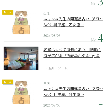
No.
NEW
生活
ニャンコ先生の開運星占い（8/3～
8/9）獅子座、乙女座…
2026/08/03
No.
客室はすべて海側にあり、眼前に
海が広がる『西表島ホテル by 星
野リゾート』
PR(星野リゾート)
NEW
生活
ニャンコ先生の開運星占い（8/3～
8/9）牡羊座、牡牛座…
2026/08/03