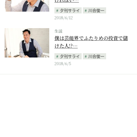
夕刊サライ
川合俊一
2018/6/12
生活
僕は芸能界でふたりめの投資で儲
けた人!?…
夕刊サライ
川合俊一
2018/6/5