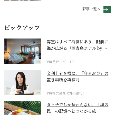
記事一覧へ
ピックアップ
客室はすべて海側にあり、眼前に
海が広がる『西表島ホテル by 星
野リゾート』
PR
PR(星野リゾート)
金利上昇を機に、『守るお金』の
置き場所を再検討
PR
PR(株式会社北九州銀行)
タヒチでしか味わえない、「海の
民」の記憶へとつながる旅