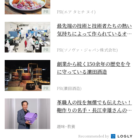
PR
PR(エア タヒチ ヌイ)
最先端の技術と技術者たちの熱い
気持ちによって作られているオー
ダーメイド補聴器
PR
PR(ソノヴァ・ジャパン株式会社)
創業から続く150余年の歴史を今
に守っている濵田酒造
PR
PR(濵田酒造)
革職人の技を無償でも伝えたい！
鞄作りの名手・長江幸雄さんの第
二の人生の挑戦
趣味･教養
Recommended by