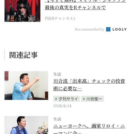
最後の真実をRチャンネルで
PR(Rチャンネル)
Recommended by
関連記事
生活
川合流「出来高」チェックの投資
術に必要な…
夕刊サライ
川合俊一
2018/8/14
生活
ニューヨークへ、画家リロイ・ニ
ーマンに会…