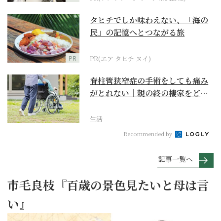
タヒチでしか味わえない、「海の
民」の記憶へとつながる旅
PR
PR(エア タヒチ ヌイ)
脊柱管狭窄症の手術をしても痛み
がとれない｜親の終の棲家をどう
選ぶ？【２】
生活
Recommended by
記事一覧へ
市毛良枝『百歳の景色見たいと母は言
い』