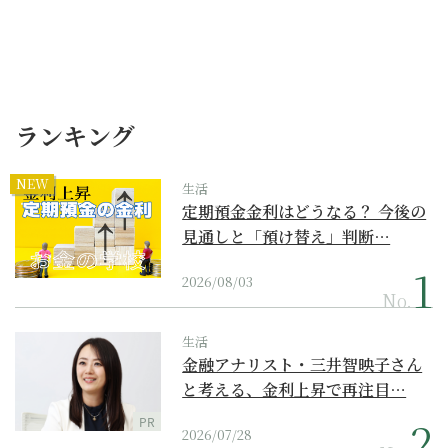
ランキング
NEW
生活
定期預金金利はどうなる？ 今後の
見通しと「預け替え」判断…
2026/08/03
No.
生活
金融アナリスト・三井智映子さん
と考える、金利上昇で再注目…
PR
2026/07/28