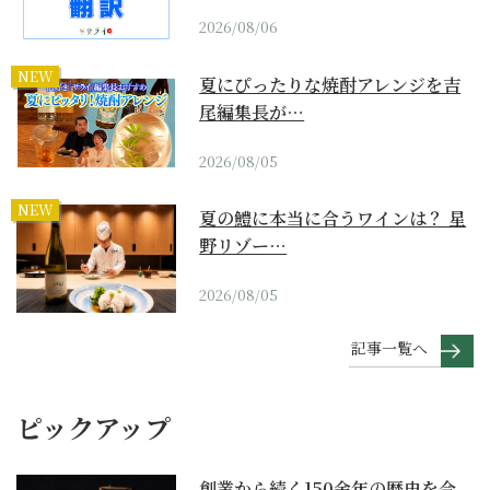
2026/08/06
NEW
夏にぴったりな焼酎アレンジを吉
尾編集長が…
2026/08/05
NEW
夏の鱧に本当に合うワインは？ 星
野リゾー…
2026/08/05
記事一覧へ
ピックアップ
創業から続く150余年の歴史を今