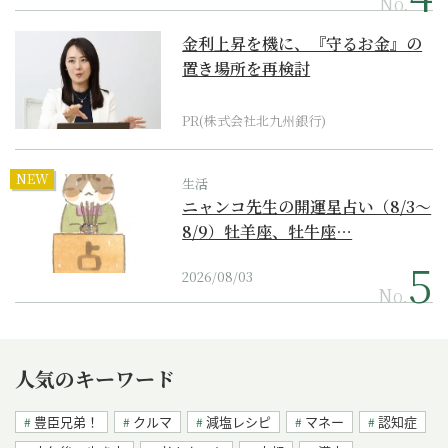
No.
金利上昇を機に、『守るお金』の
置き場所を再検討
PR(株式会社北九州銀行)
NEW
生活
ニャンコ先生の開運星占い（8/3～
8/9）牡羊座、牡牛座…
2026/08/03
No.
人気のキーワード
豊臣兄弟！
クルマ
減塩レシピ
マネー
認知症