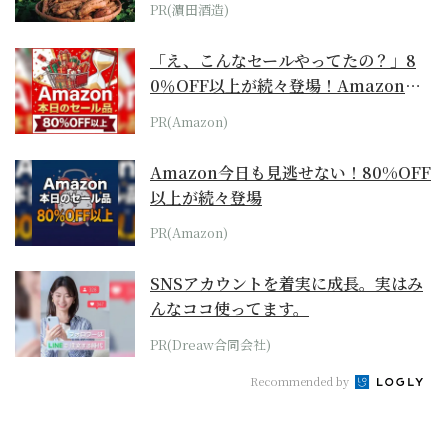
PR(濵田酒造)
「え、こんなセールやってたの？」8
0％OFF以上が続々登場！Amazonの
本気が...
PR(Amazon)
Amazon今日も見逃せない！80%OFF
以上が続々登場
PR(Amazon)
SNSアカウントを着実に成長。実はみ
んなココ使ってます。
PR(Dreaw合同会社)
Recommended by