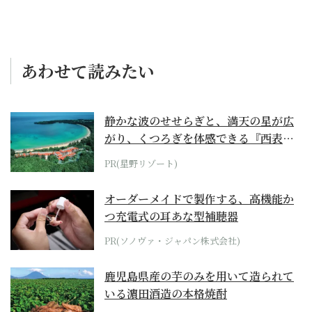
あわせて読みたい
静かな波のせせらぎと、満天の星が広
がり、くつろぎを体感できる『西表島
ホテル by...
PR(星野リゾート)
オーダーメイドで製作する、高機能か
つ充電式の耳あな型補聴器
PR(ソノヴァ・ジャパン株式会社)
鹿児島県産の芋のみを用いて造られて
いる濵田酒造の本格焼酎