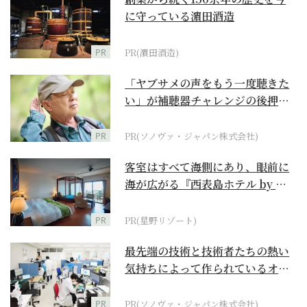
に守っている濵田酒造
PR
PR(濵田酒造)
「ヤブサメの声をもう一度聴きた
い」が補聴器チャレンジの後押し
に
PR
PR(ソノヴァ・ジャパン株式会社)
客室はすべて海側にあり、眼前に
海が広がる『西表島ホテル by 星
野リゾート』
PR
PR(星野リゾート)
最先端の技術と技術者たちの熱い
気持ちによって作られているオー
ダーメイド補聴器
PR
PR(ソノヴァ・ジャパン株式会社)