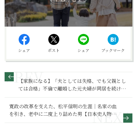
シェア
ポスト
シェア
ブックマーク
【家族になる】「夫としては失格、でも父親とし
ては合格」不倫で離婚した元夫婦が同居を続ける
理由～その１～
寛政の改革を支えた、松平信明の生涯｜名家の血
を引き、老中に二度上り詰めた男【日本史人物
伝】