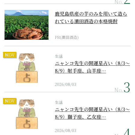
No.
鹿児島県産の芋のみを用いて造ら
れている濵田酒造の本格焼酎
PR(濵田酒造)
NEW
生活
ニャンコ先生の開運星占い（8/3～
8/9）射手座、山羊座…
2026/08/03
No.
NEW
生活
ニャンコ先生の開運星占い（8/3～
8/9）獅子座、乙女座…
2026/08/03