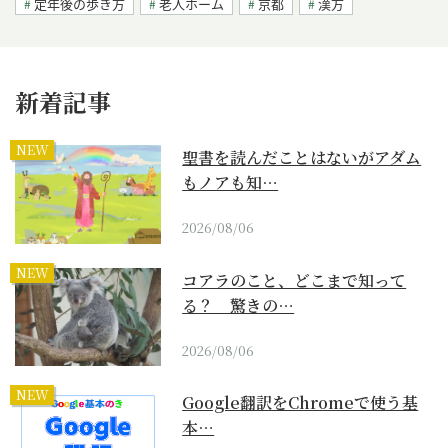
定年後の歩き方
老人ホーム
京都
漢方
新着記事
NEW
聖書を読んだことはないがアダム
もノアも知…
2026/08/06
NEW
コアラのこと、どこまで知って
る？ 驚きの…
2026/08/06
NEW
Google翻訳をChromeで使う基
本…