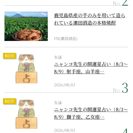
No.
鹿児島県産の芋のみを用いて造ら
れている濵田酒造の本格焼酎
PR(濵田酒造)
NEW
生活
ニャンコ先生の開運星占い（8/3～
8/9）射手座、山羊座…
2026/08/03
No.
NEW
生活
ニャンコ先生の開運星占い（8/3～
8/9）獅子座、乙女座…
2026/08/03