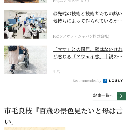
PR
PR(エア タヒチ ヌイ)
最先端の技術と技術者たちの熱い
気持ちによって作られているオー
ダーメイド補聴器
PR
PR(ソノヴァ・ジャパン株式会社)
「ママ」との同居。壁はないけれ
ど感じる「アウェイ感」｜親の終
の棲家をどう選ぶ？【...
生活
Recommended by
記事一覧へ
市毛良枝『百歳の景色見たいと母は言
い』