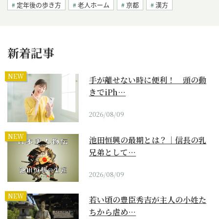
定年後の歩き方
老人ホーム
京都
漢方
新着記事
NEW
手が離せない時に便利！ 頭の動
きでiPh…
2026/08/09
NEW
池田恒興の最期とは？｜信長の乳
兄弟として…
2026/08/09
NEW
若い頃の豊臣秀吉が主人の小姓た
ちから虐め…