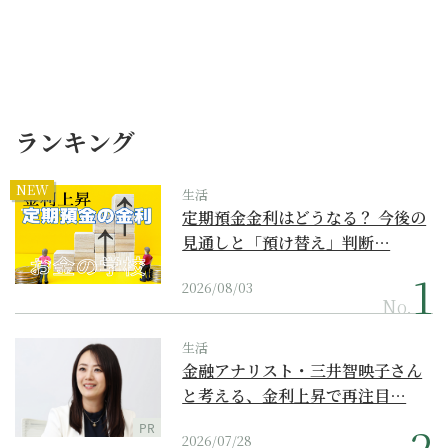
ランキング
NEW
生活
定期預金金利はどうなる？ 今後の
見通しと「預け替え」判断…
2026/08/03
No.
生活
金融アナリスト・三井智映子さん
と考える、金利上昇で再注目…
PR
2026/07/28