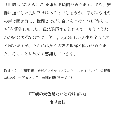
「世間は “老人らしさ”を求める傾向があります。でも、安
静に過ごした先に幸せはあるのでしょうか。母も私も批判
の声は聞き流し、世間とは折り合いをつけつつも“私らし
さ”を優先しました。母は退屈すると死んでしまうような
わが家の“姫”なのです（笑）。母は楽しい人生を全うした
と思いますが、それには多くの方の理解と協力がありまし
た。そのことに改めて感謝しています」
取材・文／前川亜紀 撮影／フカヤマノリユキ スタイリング／金野春
奈(foo) ヘア＆メイク／長縄希穂( マービィ)
『百歳の景色見たいと母は言い』
市毛良枝