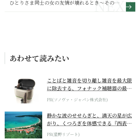
ひとりさま同士の女の友情が壊れるとき～その１
～
あわせて読みたい
ことばと雑音を切り離し雑音を最大限
に除去する、フォナック補聴器の最上
位モデル
PR(ソノヴァ・ジャパン株式会社)
静かな波のせせらぎと、満天の星が広
がり、くつろぎを体感できる『西表島
ホテル by...
PR(星野リゾート)