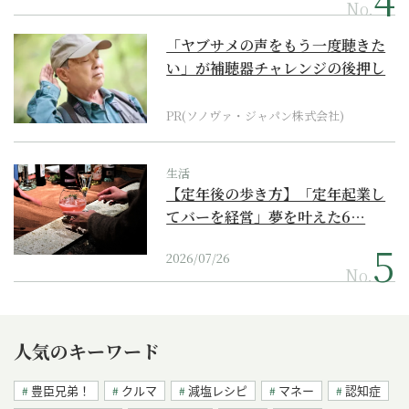
No.
「ヤブサメの声をもう一度聴きた
い」が補聴器チャレンジの後押し
に
PR(ソノヴァ・ジャパン株式会社)
生活
【定年後の歩き方】「定年起業し
てバーを経営」夢を叶えた6…
2026/07/26
No.
人気のキーワード
豊臣兄弟！
クルマ
減塩レシピ
マネー
認知症