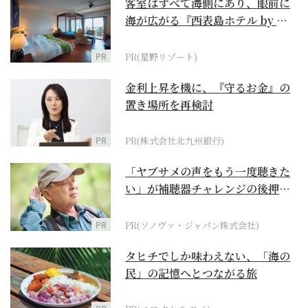
客室はすべて海側にあり、眼前に
海が広がる『西表島ホテル by 星
野リゾート』
PR
PR(星野リゾート)
金利上昇を機に、『守るお金』の
置き場所を再検討
PR
PR(株式会社北九州銀行)
「ヤブサメの声をもう一度聴きた
い」が補聴器チャレンジの後押し
に
PR
PR(ソノヴァ・ジャパン株式会社)
タヒチでしか味わえない、「海の
民」の記憶へとつながる旅