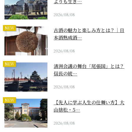
よりも生き…
2026/08/08
NEW
古酒の魅力と楽しみ方とは？｜日
本酒熟成酒…
2026/08/08
NEW
清洲会議の舞台「尾張国」とは？
信長の統…
2026/08/08
NEW
【先人に学ぶ人生の仕舞い方】大
山捨松・5…
2026/08/08