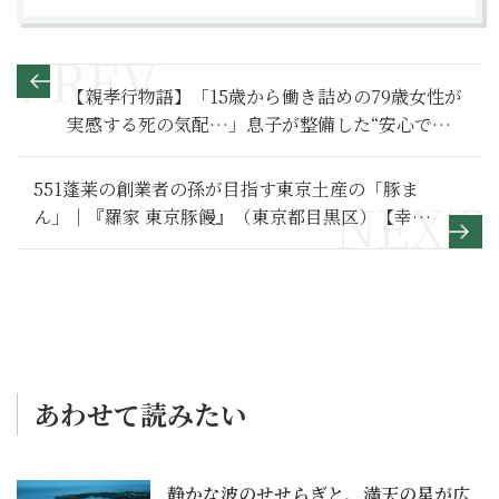
【親孝行物語】「15歳から働き詰めの79歳女性が
実感する死の気配…」息子が整備した“安心でき
る環境”とは～その１〜
551蓬莱の創業者の孫が目指す東京土産の「豚ま
ん」｜『羅家 東京豚饅』（東京都目黒区）【幸せ
の肉まん】
あわせて読みたい
静かな波のせせらぎと、満天の星が広