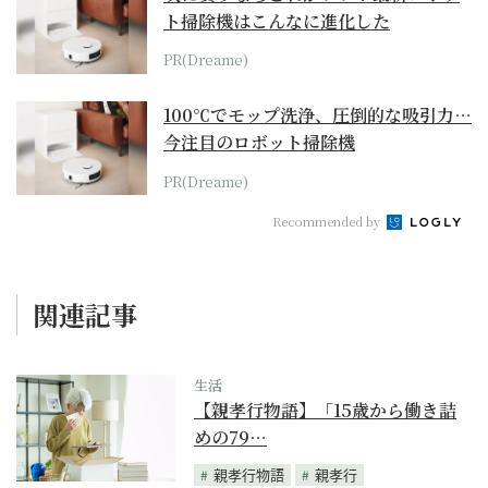
ト掃除機はこんなに進化した
PR(Dreame)
100℃でモップ洗浄、圧倒的な吸引力…
今注目のロボット掃除機
PR(Dreame)
Recommended by
関連記事
生活
【親孝行物語】「15歳から働き詰
めの79…
親孝行物語
親孝行