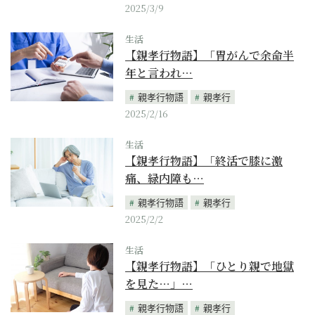
2025/3/9
生活
【親孝行物語】「胃がんで余命半
年と言われ…
親孝行物語
親孝行
2025/2/16
生活
【親孝行物語】「終活で膝に激
痛、緑内障も…
親孝行物語
親孝行
2025/2/2
生活
【親孝行物語】「ひとり親で地獄
を見た…」…
親孝行物語
親孝行