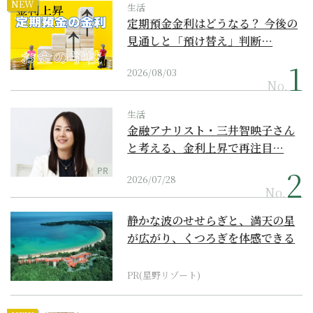
NEW
生活
定期預金金利はどうなる？ 今後の
見通しと「預け替え」判断…
2026/08/03
No.
生活
金融アナリスト・三井智映子さん
と考える、金利上昇で再注目…
PR
2026/07/28
No.
静かな波のせせらぎと、満天の星
が広がり、くつろぎを体感できる
『西表島ホテル by...
PR(星野リゾート)