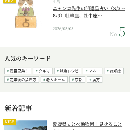
NEW
生活
ニャンコ先生の開運星占い（8/3～
8/9）牡羊座、牡牛座…
2026/08/03
No.
人気のキーワード
豊臣兄弟！
クルマ
減塩レシピ
マネー
認知症
定年後の歩き方
老人ホーム
京都
漢方
新着記事
NEW
愛媛県立とべ動物園｜見せること