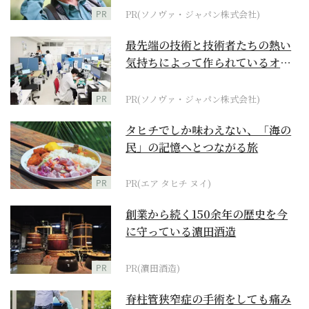
PR
PR(ソノヴァ・ジャパン株式会社)
最先端の技術と技術者たちの熱い
気持ちによって作られているオー
ダーメイド補聴器
PR
PR(ソノヴァ・ジャパン株式会社)
タヒチでしか味わえない、「海の
民」の記憶へとつながる旅
PR
PR(エア タヒチ ヌイ)
創業から続く150余年の歴史を今
に守っている濵田酒造
PR
PR(濵田酒造)
脊柱管狭窄症の手術をしても痛み