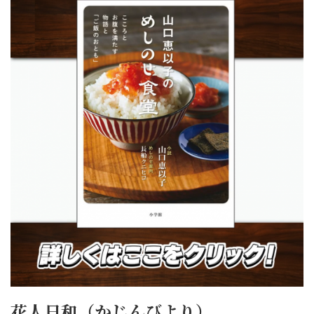
花人日和（かじんびより）