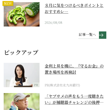
NEW
８月に気をつけるべきポイントと
おすすめレ…
2026/08/08
記事一覧へ
ピックアップ
金利上昇を機に、『守るお金』の
置き場所を再検討
PR
PR(株式会社北九州銀行)
「ヤブサメの声をもう一度聴きた
い」が補聴器チャレンジの後押し
に