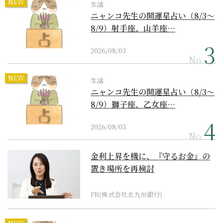
NEW
生活
ニャンコ先生の開運星占い（8/3～
8/9）射手座、山羊座…
2026/08/03
No.
NEW
生活
ニャンコ先生の開運星占い（8/3～
8/9）獅子座、乙女座…
2026/08/03
No.
金利上昇を機に、『守るお金』の
置き場所を再検討
PR(株式会社北九州銀行)