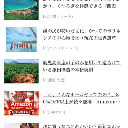
がり、くつろぎを体感できる『西表島
ホテル by...
PR(星野リゾート)
海の民が紡いだ文化。かつてのポリネ
シアの中心地であり現在の世界遺産か
らみえてくる...
PR(エア タヒチ ヌイ)
鹿児島県産の芋のみを用いて造られて
いる濵田酒造の本格焼酎
PR(濵田酒造)
「え、こんなセールやってたの？」8
0％OFF以上が続々登場！Amazonの
本気が...
PR(Amazon)
次に買うならどれがいい？最新ロボッ