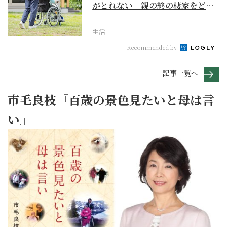
がとれない｜親の終の棲家をどう
選ぶ？【２】
生活
Recommended by
記事一覧へ
市毛良枝『百歳の景色見たいと母は言
い』