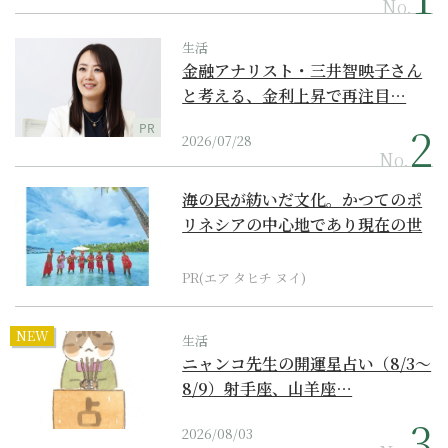
No.
生活
金融アナリスト・三井智映子さん
と考える、金利上昇で再注目…
PR
2026/07/28
No.
海の民が紡いだ文化。かつてのポ
リネシアの中心地であり現在の世
界遺産からみえてくる...
PR(エア タヒチ ヌイ)
NEW
生活
ニャンコ先生の開運星占い（8/3～
8/9）射手座、山羊座…
2026/08/03