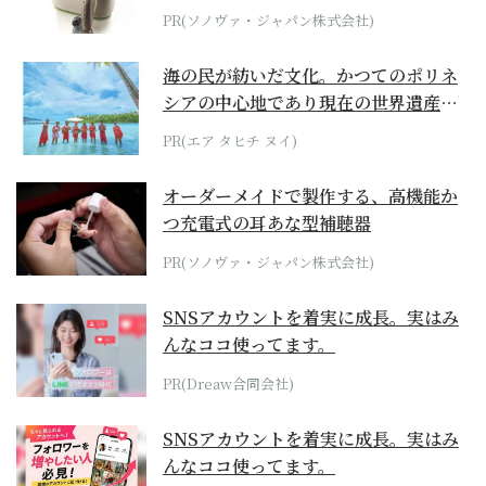
位モデル
PR(ソノヴァ・ジャパン株式会社)
海の民が紡いだ文化。かつてのポリネ
シアの中心地であり現在の世界遺産か
らみえてくる...
PR(エア タヒチ ヌイ)
オーダーメイドで製作する、高機能か
つ充電式の耳あな型補聴器
PR(ソノヴァ・ジャパン株式会社)
SNSアカウントを着実に成長。実はみ
んなココ使ってます。
PR(Dreaw合同会社)
SNSアカウントを着実に成長。実はみ
んなココ使ってます。