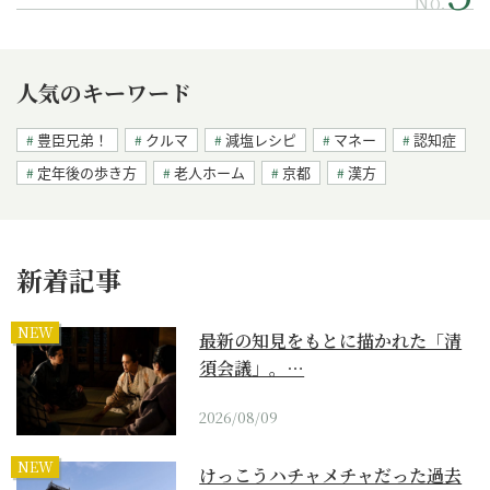
No.
人気のキーワード
豊臣兄弟！
クルマ
減塩レシピ
マネー
認知症
定年後の歩き方
老人ホーム
京都
漢方
新着記事
NEW
最新の知見をもとに描かれた「清
須会議」。…
2026/08/09
NEW
けっこうハチャメチャだった過去