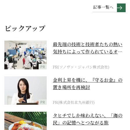
記事一覧へ
ピックアップ
最先端の技術と技術者たちの熱い
気持ちによって作られているオー
ダーメイド補聴器
PR
PR(ソノヴァ・ジャパン株式会社)
金利上昇を機に、『守るお金』の
置き場所を再検討
PR
PR(株式会社北九州銀行)
タヒチでしか味わえない、「海の
民」の記憶へとつながる旅