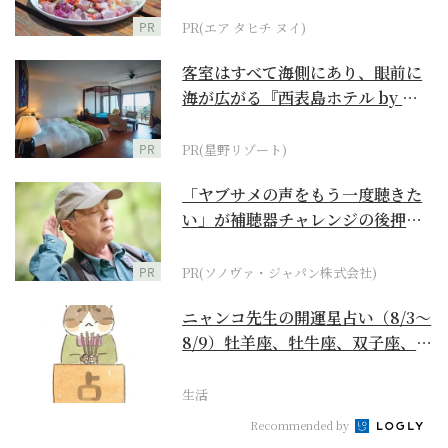
PR
PR(エア タヒチ ヌイ)
客室はすべて海側にあり、眼前に
海が広がる『西表島ホテル by 星
野リゾート』
PR
PR(星野リゾート)
「ヤブサメの声をもう一度聴きた
い」が補聴器チャレンジの後押し
に
PR
PR(ソノヴァ・ジャパン株式会社)
ニャンコ先生の開運星占い（8/3～
8/9）牡羊座、牡牛座、双子座、蟹
座編
生活
Recommended by