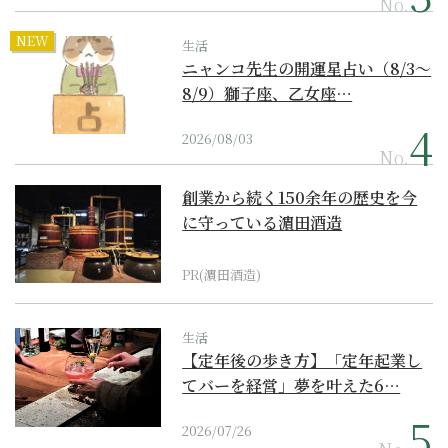
No.
NEW
生活
ニャンコ先生の開運星占い（8/3～
8/9）獅子座、乙女座…
2026/08/03
No.
創業から続く150余年の歴史を今
に守っている濵田酒造
PR(濵田酒造)
生活
【定年後の歩き方】「定年起業し
てバーを経営」夢を叶えた6…
2026/07/26