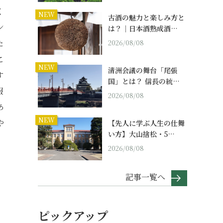
く
NEW
古酒の魅力と楽しみ方と
ン
は？｜日本酒熟成酒…
た
2026/08/08
こ
NEW
清洲会議の舞台「尾張
す
国」とは？ 信長の統…
報
2026/08/08
あ
NEW
や
【先人に学ぶ人生の仕舞
い方】大山捨松・5…
2026/08/08
記事一覧へ
ピックアップ