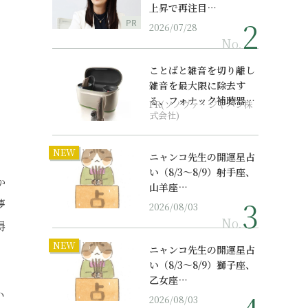
上昇で再注目…
PR
2026/07/28
No.
ことばと雑音を切り離し
雑音を最大限に除去す
る、フォナック補聴器の
PR(ソノヴァ・ジャパン株
最上位モデル
式会社)
NEW
ニャンコ先生の開運星占
い（8/3～8/9）射手座、
か
山羊座…
夢
2026/08/03
No.
得
NEW
ニャンコ先生の開運星占
い（8/3～8/9）獅子座、
乙女座…
い
2026/08/03