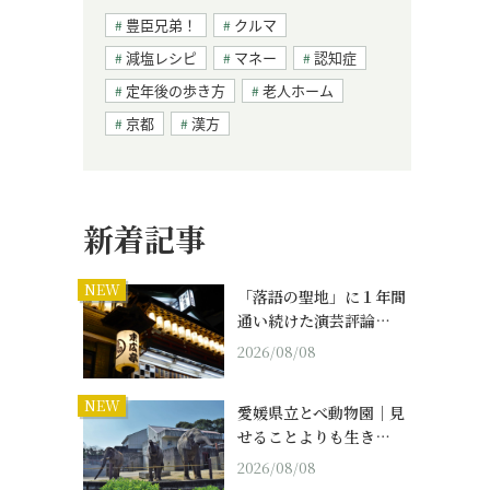
豊臣兄弟！
クルマ
減塩レシピ
マネー
認知症
定年後の歩き方
老人ホーム
京都
漢方
新着記事
NEW
「落語の聖地」に１年間
通い続けた演芸評論…
2026/08/08
NEW
愛媛県立とべ動物園｜見
せることよりも生き…
2026/08/08