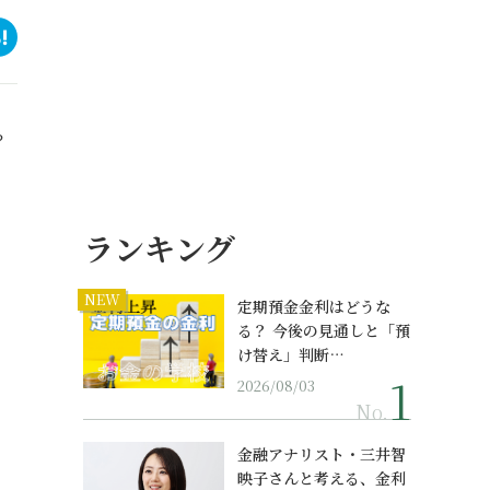
？
ランキング
NEW
定期預金金利はどうな
る？ 今後の見通しと「預
け替え」判断…
2026/08/03
No.
金融アナリスト・三井智
映子さんと考える、金利