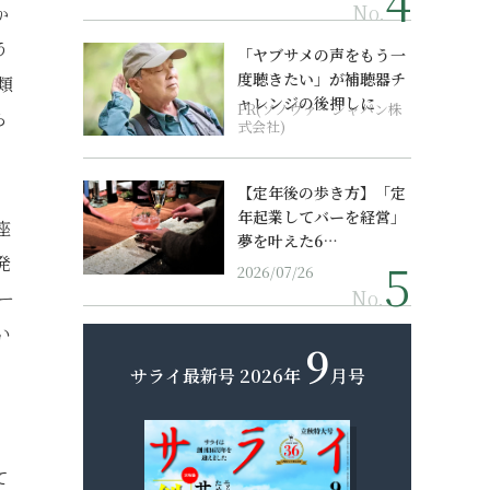
No.
か
う
「ヤブサメの声をもう一
度聴きたい」が補聴器チ
類
ャレンジの後押しに
PR(ソノヴァ・ジャパン株
ら
式会社)
【定年後の歩き方】「定
年起業してバーを経営」
座
夢を叶えた6…
発
2026/07/26
No.
ー
い
9
サライ最新号
2026年
月号
、
て