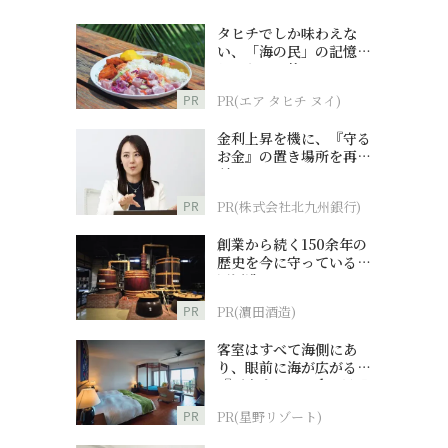
タヒチでしか味わえな
い、「海の民」の記憶へ
とつながる旅
PR
PR(エア タヒチ ヌイ)
金利上昇を機に、『守る
お金』の置き場所を再検
討
PR
PR(株式会社北九州銀行)
創業から続く150余年の
歴史を今に守っている濵
田酒造
PR
PR(濵田酒造)
客室はすべて海側にあ
り、眼前に海が広がる
『西表島ホテル by 星野
リゾート』
PR
PR(星野リゾート)