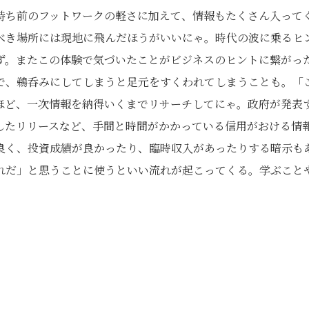
持ち前のフットワークの軽さに加えて、情報もたくさん入って
べき場所には現地に飛んだほうがいいにゃ。時代の波に乗るヒ
ず。またこの体験で気づいたことがビジネスのヒントに繋がっ
で、鵜呑みにしてしまうと足元をすくわれてしまうことも。「
ほど、一次情報を納得いくまでリサーチしてにゃ。政府が発表
したリリースなど、手間と時間がかかっている信用がおける情
良く、投資成績が良かったり、臨時収入があったりする暗示も
れだ」と思うことに使うといい流れが起こってくる。学ぶこと