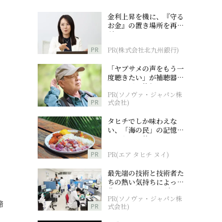
金利上昇を機に、『守る
お金』の置き場所を再検
討
PR
PR(株式会社北九州銀行)
「ヤブサメの声をもう一
度聴きたい」が補聴器チ
ャレンジの後押しに
PR(ソノヴァ・ジャパン株
PR
式会社)
タヒチでしか味わえな
い、「海の民」の記憶へ
とつながる旅
PR
PR(エア タヒチ ヌイ)
最先端の技術と技術者た
ちの熱い気持ちによって
作られているオーダーメ
PR(ソノヴァ・ジャパン株
イド補聴器
締
PR
式会社)