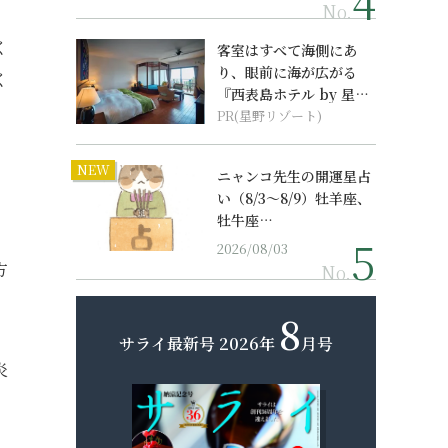
No.
く
客室はすべて海側にあ
り、眼前に海が広がる
く
『西表島ホテル by 星野
リゾート』
PR(星野リゾート)
NEW
ニャンコ先生の開運星占
い（8/3～8/9）牡羊座、
牡牛座…
2026/08/03
方
No.
8
サライ最新号
2026年
月号
炎