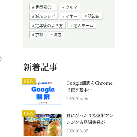
豊臣兄弟！
クルマ
減塩レシピ
マネー
認知症
定年後の歩き方
老人ホーム
京都
漢方
効
新着記事
い
NEW
Google翻訳をChrome
で使う基本…
2026/08/06
NEW
夏にぴったりな焼酎アレ
ンジを吉尾編集長が…
2026/08/05