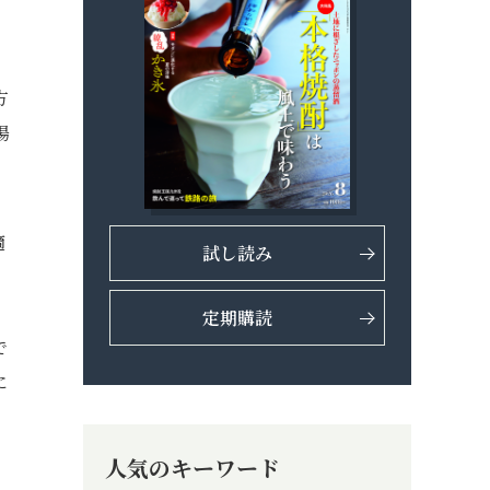
方
湯
適
試し読み
定期購読
で
に
人気のキーワード