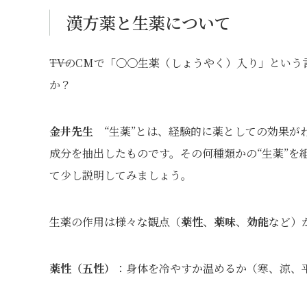
漢方薬と生薬について
――TVのCMで「〇〇生薬（しょうやく）入り」と
か？
金井先生
“生薬”とは、経験的に薬としての効果が
成分を抽出したものです。その何種類かの“生薬”を
て少し説明してみましょう。
生薬の作用は様々な観点（
薬性
、
薬味
、
効能
など）
薬性（五性）
：身体を冷やすか温めるか（寒、涼、