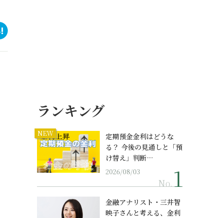
ランキング
NEW
定期預金金利はどうな
る？ 今後の見通しと「預
け替え」判断…
2026/08/03
No.
金融アナリスト・三井智
映子さんと考える、金利