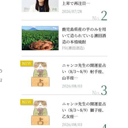
上昇で再注目…
PR
2026/07/28
No.
鹿児島県産の芋のみを用
いて造られている濵田酒
造の本格焼酎
PR(濵田酒造)
NEW
ニャンコ先生の開運星占
の
い（8/3～8/9）射手座、
山羊座…
お
2026/08/03
No.
NEW
ニャンコ先生の開運星占
い（8/3～8/9）獅子座、
乙女座…
2026/08/03