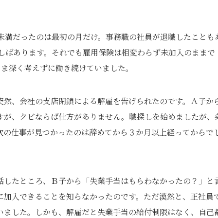
。
間未満だったのは最初の月だけ。事務職の社員が退職したことも
ばしばあります。それでも雇用保険は相変わらず未加入のままで
まま深く考えずに働き続けていました。
突然、会社の支店閉鎖による解雇を告げられたのです。Ａ子か
すが、クビならば仕方がありません。職探しを始めましたが、
次の仕事が見つかったのは辞めてから３か月以上経ってからで
話したところ、Ｂ子から「失業手当はもらわなかったの？」と
に加入できることを知らなかったのです。ただ漠然と、正社員
いました。しかも、解雇だと失業手当の給付制限はなく、自己