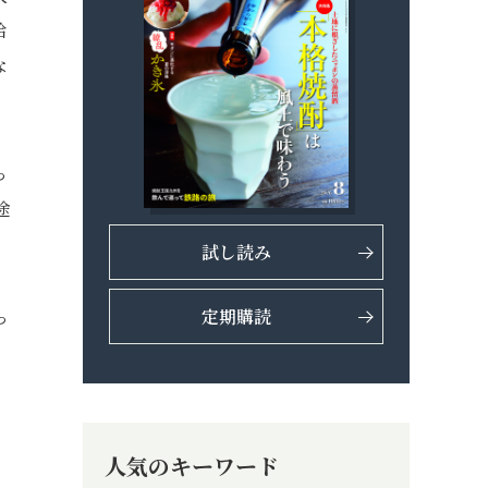
給
な
っ
途
。
試し読み
定期購読
っ
人気のキーワード