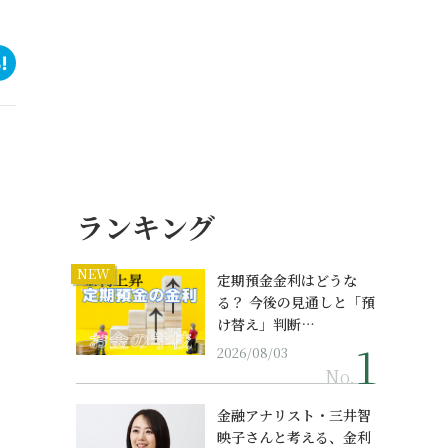
ランキング
NEW
定期預金金利はどうな
る？ 今後の見通しと「預
け替え」判断…
2026/08/03
No.
金融アナリスト・三井智
映子さんと考える、金利