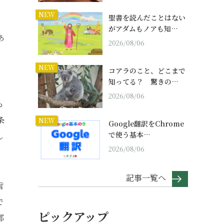
NEW
聖書を読んだことはない
がアダムもノアも知…
あ
2026/08/06
NEW
コアラのこと、どこまで
知ってる？ 驚きの…
2026/08/06
ら
条
NEW
Google翻訳をChrome
で使う基本…
し
2026/08/06
記事一覧へ
言
で
ピックアップ
都