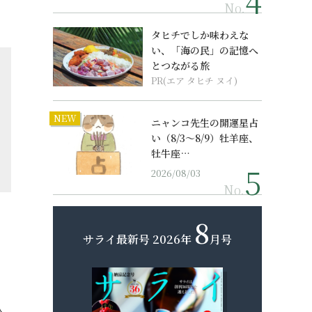
No.
タヒチでしか味わえな
い、「海の民」の記憶へ
とつながる旅
PR(エア タヒチ ヌイ)
NEW
ニャンコ先生の開運星占
い（8/3～8/9）牡羊座、
牡牛座…
2026/08/03
No.
8
サライ最新号
2026年
月号
人