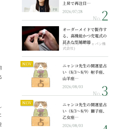
上昇で再注目…
PR
2026/07/28
No.
オーダーメイドで製作す
る、高機能かつ充電式の
耳あな型補聴器
PR(ソノヴァ・ジャパン株
式会社)
NEW
ニャンコ先生の開運星占
用
い（8/3～8/9）射手座、
る
山羊座…
2026/08/03
No.
NEW
ニャンコ先生の開運星占
し
い（8/3～8/9）獅子座、
に
乙女座…
説
2026/08/03