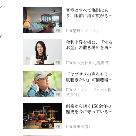
っ
客室はすべて海側にあ
り、眼前に海が広がる
『西表島ホテル by 星野
リゾート』
PR
PR(星野リゾート)
が
金利上昇を機に、『守る
お金』の置き場所を再検
討
PR
PR(株式会社北九州銀行)
「ヤブサメの声をもう一
度聴きたい」が補聴器チ
ャレンジの後押しに
PR(ソノヴァ・ジャパン株
PR
式会社)
創業から続く150余年の
歴史を今に守っている濵
田酒造
PR
PR(濵田酒造)