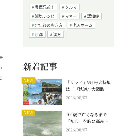
豊臣兄弟！
クルマ
減塩レシピ
マネー
認知症
定年後の歩き方
老人ホーム
京都
漢方
活
新着記事
い
と
NEW
『サライ』9月号大特集
は「『鉄道』大図鑑…
2026/08/07
NEW
101歳で亡くなるまで
「初心」を胸に高み…
2026/08/07