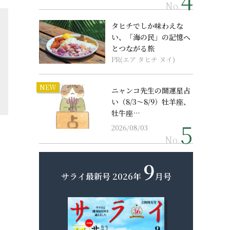
No.
タヒチでしか味わえな
い、「海の民」の記憶へ
とつながる旅
PR(エア タヒチ ヌイ)
NEW
ニャンコ先生の開運星占
い（8/3～8/9）牡羊座、
牡牛座…
2026/08/03
No.
9
サライ最新号
2026年
月号
定