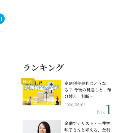
ランキング
NEW
定期預金金利はどうな
る？ 今後の見通しと「預
け替え」判断…
2026/08/03
No.
金融アナリスト・三井智
映子さんと考える、金利