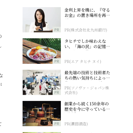
金利上昇を機に、『守る
お金』の置き場所を再検
討
PR
PR(株式会社北九州銀行)
の
タヒチでしか味わえな
し
い、「海の民」の記憶へ
とつながる旅
PR
PR(エア タヒチ ヌイ)
最先端の技術と技術者た
な
ちの熱い気持ちによって
作られているオーダーメ
が
PR(ソノヴァ・ジャパン株
イド補聴器
PR
式会社)
創業から続く150余年の
歴史を今に守っている濵
、
田酒造
て
PR
PR(濵田酒造)