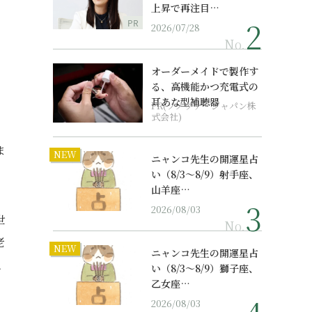
上昇で再注目…
PR
2026/07/28
No.
オーダーメイドで製作す
る、高機能かつ充電式の
耳あな型補聴器
PR(ソノヴァ・ジャパン株
式会社)
ま
NEW
ニャンコ先生の開運星占
い（8/3～8/9）射手座、
山羊座…
2026/08/03
世
No.
老
NEW
ニャンコ先生の開運星占
、
い（8/3～8/9）獅子座、
乙女座…
2026/08/03