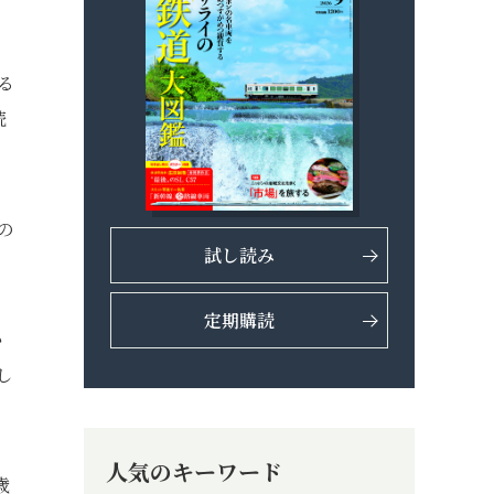
る
続
の
試し読み
定期購読
い
し
人気のキーワード
歳