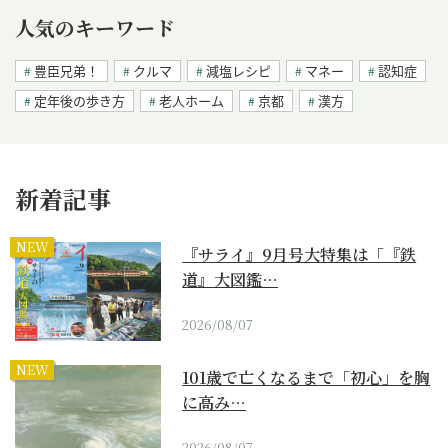
人気のキーワード
豊臣兄弟！
クルマ
減塩レシピ
マネー
認知症
定年後の歩き方
老人ホーム
京都
漢方
新着記事
NEW
『サライ』9月号大特集は「『鉄
道』大図鑑…
2026/08/07
NEW
101歳で亡くなるまで「初心」を胸
に高み…
2026/08/07