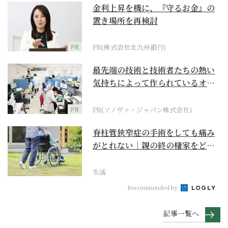
金利上昇を機に、『守るお金』の
置き場所を再検討
PR
PR(株式会社北九州銀行)
最先端の技術と技術者たちの熱い
気持ちによって作られているオー
ダーメイド補聴器
PR
PR(ソノヴァ・ジャパン株式会社)
脊柱管狭窄症の手術をしても痛み
がとれない｜親の終の棲家をどう
選ぶ？【２】
生活
Recommended by
記事一覧へ