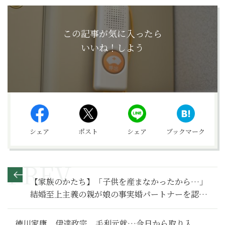
この記事が気に入ったら
いいね！しよう
シェア
ポスト
シェア
ブックマーク
【家族のかたち】「子供を産まなかったから…」
結婚至上主義の親が娘の事実婚パートナーを認め
るに至った理由とは～その１～
徳川家康、伊達政宗、毛利元就…今日から取り入