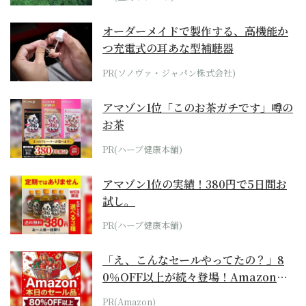
オーダーメイドで製作する、高機能か
つ充電式の耳あな型補聴器
PR(ソノヴァ・ジャパン株式会社)
アマゾン1位「このお茶ガチです」噂の
お茶
PR(ハーブ健康本舗)
アマゾン1位の実績！380円で5日間お
試し。
PR(ハーブ健康本舗)
「え、こんなセールやってたの？」8
0％OFF以上が続々登場！Amazonの
本気が...
PR(Amazon)