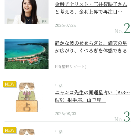
金融アナリスト・三井智映子さん
と考える、金利上昇で再注目…
PR
2026/07/28
No.
静かな波のせせらぎと、満天の星
が広がり、くつろぎを体感できる
『西表島ホテル by...
PR(星野リゾート)
NEW
生活
ニャンコ先生の開運星占い（8/3～
8/9）射手座、山羊座…
2026/08/03
No.
NEW
生活