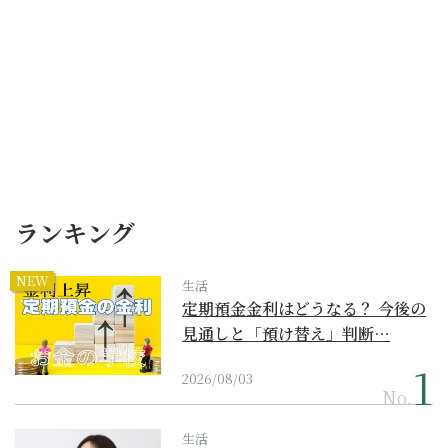
ランキング
NEW
生活
定期預金金利はどうなる？ 今後の
見通しと「預け替え」判断…
2026/08/03
No.
生活