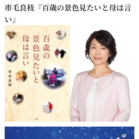
市毛良枝『百歳の景色見たいと母は言
い』