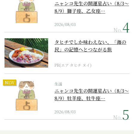
ニャンコ先生の開運星占い（8/3～
8/9）獅子座、乙女座…
2026/08/03
No.
タヒチでしか味わえない、「海の
民」の記憶へとつながる旅
PR(エア タヒチ ヌイ)
NEW
生活
ニャンコ先生の開運星占い（8/3～
8/9）牡羊座、牡牛座…
2026/08/03
No.