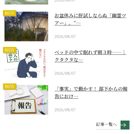
NEW
お盆休みに肝試しならぬ「幽霊ツ
アー」。“…
2026/08/07
NEW
ベッドの中で眠れず朝３時……｜
クタクタな…
2026/08/07
NEW
「事実」で動かす！ 部下からの報
告におけ…
2026/08/07
記事一覧へ