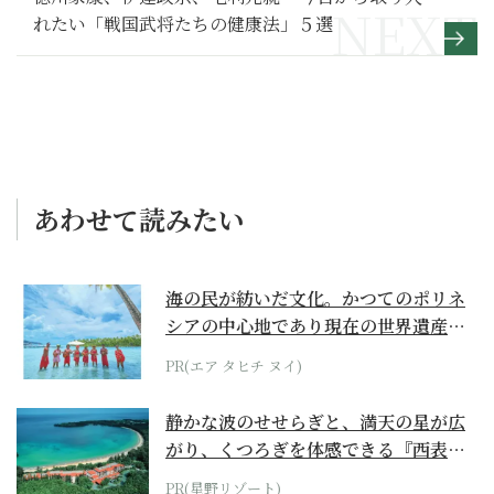
れたい「戦国武将たちの健康法」５選
あわせて読みたい
海の民が紡いだ文化。かつてのポリネ
シアの中心地であり現在の世界遺産か
らみえてくる...
PR(エア タヒチ ヌイ)
静かな波のせせらぎと、満天の星が広
がり、くつろぎを体感できる『西表島
ホテル by...
PR(星野リゾート)