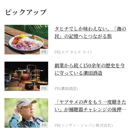
ピックアップ
タヒチでしか味わえない、「海の
民」の記憶へとつながる旅
PR
PR(エア タヒチ ヌイ)
創業から続く150余年の歴史を今
に守っている濵田酒造
PR
PR(濵田酒造)
「ヤブサメの声をもう一度聴きた
い」が補聴器チャレンジの後押し
に
PR
PR(ソノヴァ・ジャパン株式会社)