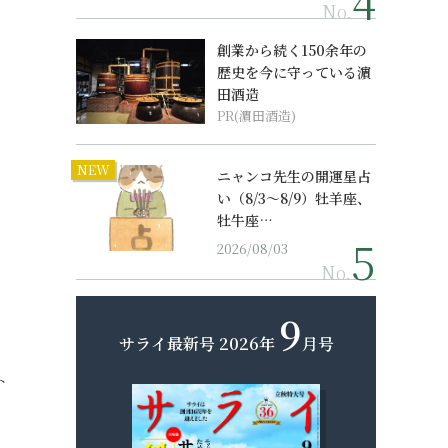
No.
創業から続く150余年の
歴史を今に守っている濵
田酒造
PR(濵田酒造)
NEW
ニャンコ先生の開運星占
い（8/3～8/9）牡羊座、
牡牛座…
2026/08/03
No.
9
サライ最新号
2026年
月号
ト