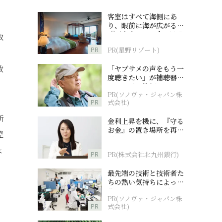
客室はすべて海側にあ
り、眼前に海が広がる
『西表島ホテル by 星野
取
リゾート』
PR
PR(星野リゾート)
数
「ヤブサメの声をもう一
度聴きたい」が補聴器チ
ャレンジの後押しに
PR(ソノヴァ・ジャパン株
PR
式会社)
所
金利上昇を機に、『守る
お金』の置き場所を再検
控
討
ょ
PR
PR(株式会社北九州銀行)
最先端の技術と技術者た
ちの熱い気持ちによって
作られているオーダーメ
PR(ソノヴァ・ジャパン株
イド補聴器
PR
式会社)