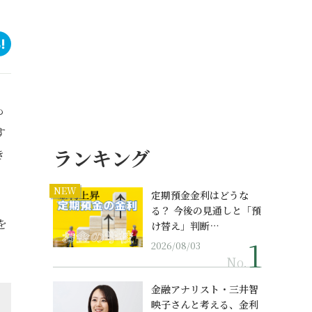
も
す
ランキング
き
NEW
定期預金金利はどうな
る？ 今後の見通しと「預
を
け替え」判断…
2026/08/03
No.
金融アナリスト・三井智
映子さんと考える、金利