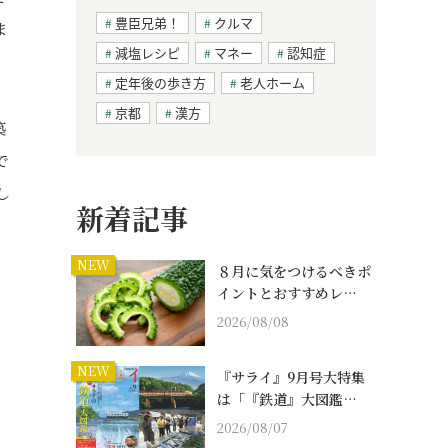
豊臣兄弟！
クルマ
ま
減塩レシピ
マネー
認知症
定年後の歩き方
老人ホーム
京都
漢方
築
で
し
新着記事
NEW
８月に気をつけるべきポ
イントとおすすめレ…
2026/08/08
NEW
『サライ』9月号大特集
は「『鉄道』大図鑑…
2026/08/07