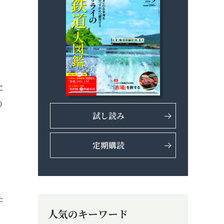
に
り
試し読み
定期購読
た
人気のキーワード