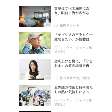
客室はすべて海側にあ
り、眼前に海が広がる
『西表島ホテル by 星野
リゾート』
PR
PR(星野リゾート)
「ヤブサメの声をもう一
度聴きたい」が補聴器チ
ャレンジの後押しに
PR(ソノヴァ・ジャパン株
PR
式会社)
金利上昇を機に、『守る
お金』の置き場所を再検
討
PR
PR(株式会社北九州銀行)
最先端の技術と技術者た
ちの熱い気持ちによって
作られているオーダーメ
PR(ソノヴァ・ジャパン株
イド補聴器
PR
式会社)