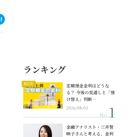
ランキング
NEW
定期預金金利はどうな
る？ 今後の見通しと「預
け替え」判断…
2026/08/03
No.
金融アナリスト・三井智
映子さんと考える、金利