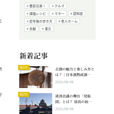
豊臣兄弟！
クルマ
減塩レシピ
マネー
認知症
元
定年後の歩き方
老人ホーム
京都
漢方
新着記事
NEW
閉
古酒の魅力と楽しみ方と
は？｜日本酒熟成酒…
2026/08/08
呼
NEW
清洲会議の舞台「尾張
国」とは？ 信長の統…
2026/08/08