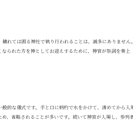
、穢れては困る神社で執り行われることは、滅多にありません
くなられた方を神としてお迎えするために、神官が祭詞を奏上
一般的な儀式です。手と口に柄杓で水をかけて、清めてから入
ため、省略されることが多いです。続いて神官が入場し、参列