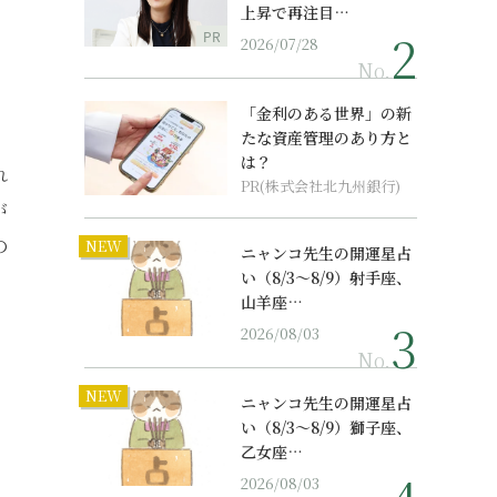
上昇で再注目…
PR
2026/07/28
No.
「金利のある世界」の新
たな資産管理のあり方と
は？
れ
PR(株式会社北九州銀行)
が
の
NEW
ニャンコ先生の開運星占
い（8/3～8/9）射手座、
山羊座…
2026/08/03
、
No.
NEW
ニャンコ先生の開運星占
い（8/3～8/9）獅子座、
乙女座…
2026/08/03