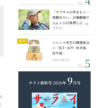
No.
「ヤブサメの声をもう一
度聴きたい」が補聴器チ
ャレンジの後押しに
PR(ソノヴァ・ジャパン株
式会社)
NEW
ニャンコ先生の開運星占
い（8/3～8/9）牡羊座、
牡牛座…
2026/08/03
No.
9
サライ最新号
2026年
月号
の
と