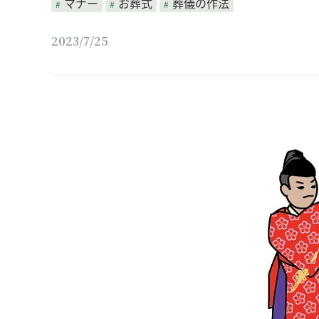
マナー
お葬式
葬儀の作法
2023/7/25