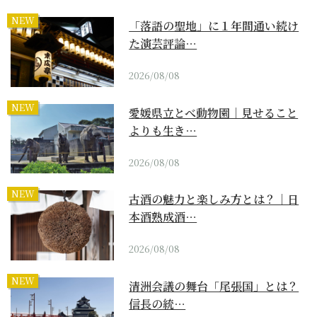
NEW
「落語の聖地」に１年間通い続け
た演芸評論…
2026/08/08
NEW
愛媛県立とべ動物園｜見せること
よりも生き…
2026/08/08
NEW
古酒の魅力と楽しみ方とは？｜日
本酒熟成酒…
2026/08/08
NEW
清洲会議の舞台「尾張国」とは？
信長の統…