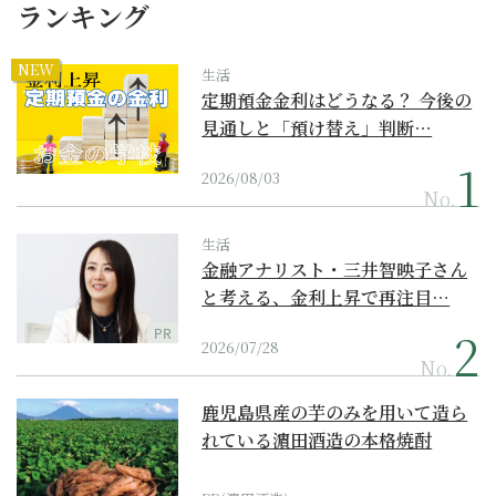
ランキング
NEW
生活
定期預金金利はどうなる？ 今後の
見通しと「預け替え」判断…
2026/08/03
No.
生活
金融アナリスト・三井智映子さん
と考える、金利上昇で再注目…
PR
2026/07/28
No.
鹿児島県産の芋のみを用いて造ら
れている濵田酒造の本格焼酎