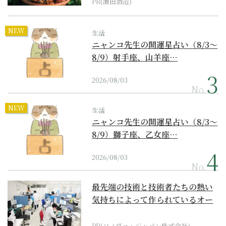
PR(濵田酒造)
NEW
生活
ニャンコ先生の開運星占い（8/3～
8/9）射手座、山羊座…
2026/08/03
No.
NEW
生活
ニャンコ先生の開運星占い（8/3～
8/9）獅子座、乙女座…
2026/08/03
No.
最先端の技術と技術者たちの熱い
気持ちによって作られているオー
ダーメイド補聴器
PR(ソノヴァ・ジャパン株式会社)