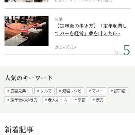
生活
【定年後の歩き方】「定年起業し
てバーを経営」夢を叶えた6…
2026/07/26
No.
人気のキーワード
豊臣兄弟！
クルマ
減塩レシピ
マネー
認知症
定年後の歩き方
老人ホーム
京都
漢方
新着記事