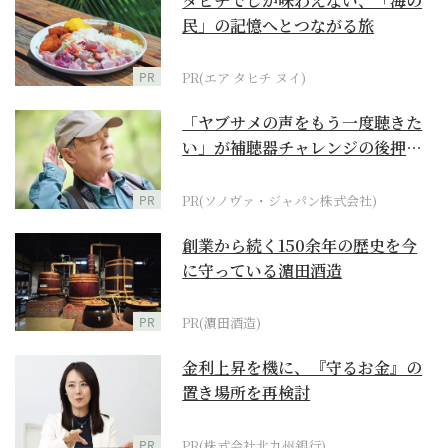
タヒチでしか味わえない、「海の
民」の記憶へとつながる旅
PR
PR(エア タヒチ ヌイ)
「ヤブサメの声をもう一度聴きた
い」が補聴器チャレンジの後押し
に
PR
PR(ソノヴァ・ジャパン株式会社)
創業から続く150余年の歴史を今
に守っている濵田酒造
PR
PR(濵田酒造)
金利上昇を機に、『守るお金』の
置き場所を再検討
PR
PR(株式会社北九州銀行)