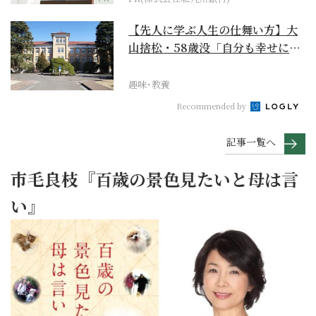
【先人に学ぶ人生の仕舞い方】大
山捨松・58歳没「自分も幸せにな
れその上お国のため...
趣味･教養
Recommended by
記事一覧へ
市毛良枝『百歳の景色見たいと母は言
い』