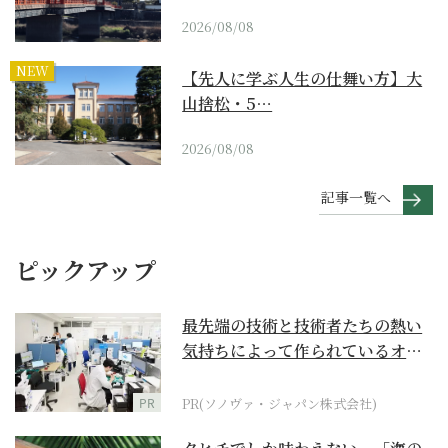
2026/08/08
NEW
【先人に学ぶ人生の仕舞い方】大
山捨松・5…
2026/08/08
記事一覧へ
ピックアップ
最先端の技術と技術者たちの熱い
気持ちによって作られているオー
ダーメイド補聴器
PR
PR(ソノヴァ・ジャパン株式会社)