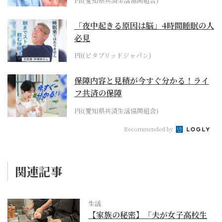
PR(愛知県共済生活協同組合)
「夜中起きる原因は脳」4時間睡眠の人
必見
PR(ビタブリッドジャパン)
保障内容と見積が今すぐ分かる！ライ
フ共済の保障
PR(愛知県共済生活協同組合)
Recommended by
関連記事
生活
【家族の秘密】「夫が女子高校生