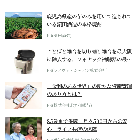
鹿児島県産の芋のみを用いて造られて
いる濵田酒造の本格焼酎
PR(濵田酒造)
ことばと雑音を切り離し雑音を最大限
に除去する、フォナック補聴器の最上
位モデル
PR(ソノヴァ・ジャパン株式会社)
「金利のある世界」の新たな資産管理
のあり方とは？
PR(株式会社北九州銀行)
85歳まで保障 月々500円からの安
心 ライフ共済の保障