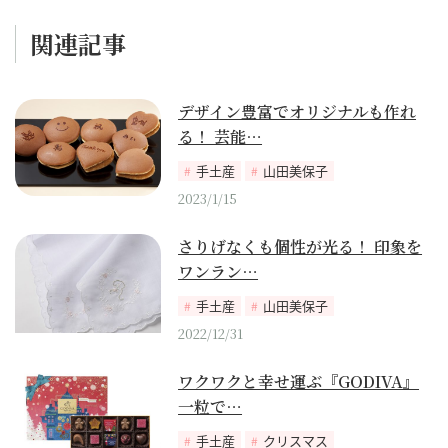
関連記事
デザイン豊富でオリジナルも作れ
る！ 芸能…
手土産
山田美保子
2023/1/15
さりげなくも個性が光る！ 印象を
ワンラン…
手土産
山田美保子
2022/12/31
ワクワクと幸せ運ぶ『GODIVA』
一粒で…
手土産
クリスマス