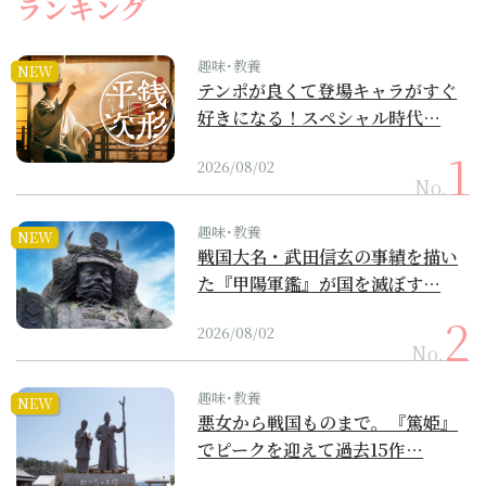
ランキング
趣味･教養
NEW
テンポが良くて登場キャラがすぐ
好きになる！スペシャル時代…
2026/08/02
No.
趣味･教養
NEW
戦国大名・武田信玄の事績を描い
た『甲陽軍鑑』が国を滅ぼす…
2026/08/02
No.
趣味･教養
NEW
悪女から戦国ものまで。『篤姫』
でピークを迎えて過去15作…