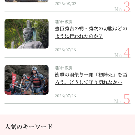
2026/08/02
No.
趣味･教養
豊臣秀吉の甥・秀次の切腹はどの
ように行われたのか？
2026/07/26
No.
趣味･教養
衝撃の羽柴与一郎「初陣死」を語
ろう。どうして守り切れなか…
2026/07/26
No.
人気のキーワード