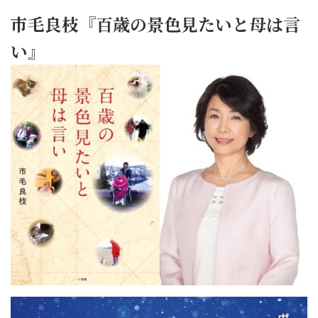
市毛良枝『百歳の景色見たいと母は言
い』