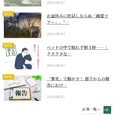
2026/08/07
NEW
お盆休みに肝試しならぬ「幽霊ツ
アー」。“…
2026/08/07
NEW
ベッドの中で眠れず朝３時……｜
クタクタな…
2026/08/07
NEW
「事実」で動かす！ 部下からの報
告におけ…
2026/08/07
記事一覧へ