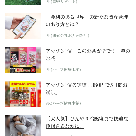
PR(星野リゾート)
「金利のある世界」の新たな資産管理
のあり方とは？
PR(株式会社北九州銀行)
アマゾン1位「このお茶ガチです」噂の
お茶
PR(ハーブ健康本舗)
アマゾン1位の実績！380円で5日間お
試し。
PR(ハーブ健康本舗)
【大人気】ひんやり冷感寝具で快適な
睡眠をあなたに。