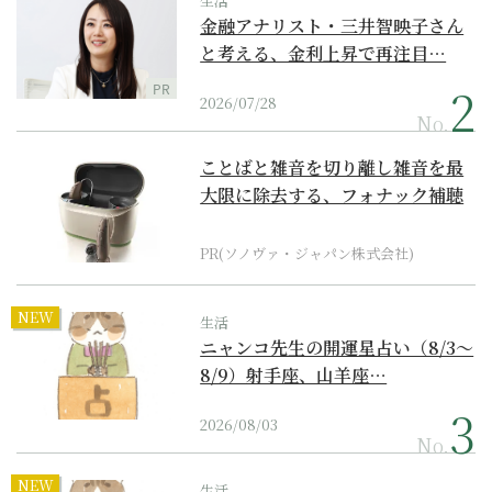
生活
金融アナリスト・三井智映子さん
と考える、金利上昇で再注目…
PR
2026/07/28
No.
ことばと雑音を切り離し雑音を最
大限に除去する、フォナック補聴
器の最上位モデル
PR(ソノヴァ・ジャパン株式会社)
NEW
生活
ニャンコ先生の開運星占い（8/3～
8/9）射手座、山羊座…
2026/08/03
No.
NEW
生活