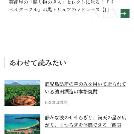
芸能界の「贈り物の達人」セレクトに唸る！『リ
ベルターブル』の黒トリュフのマドレーヌ【山田
美保子｜心躍る！ とっておきの手土産】
あわせて読みたい
鹿児島県産の芋のみを用いて造られて
いる濵田酒造の本格焼酎
PR(濵田酒造)
静かな波のせせらぎと、満天の星が広
がり、くつろぎを体感できる『西表島
ホテル by...