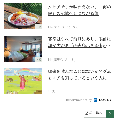
タヒチでしか味わえない、「海の
民」の記憶へとつながる旅
PR
PR(エア タヒチ ヌイ)
客室はすべて海側にあり、眼前に
海が広がる『西表島ホテル by 星
野リゾート』
PR
PR(星野リゾート)
聖書を読んだことはないがアダム
もノアも知っているという人に
『創世記』がもたらすア...
生活
Recommended by
記事一覧へ