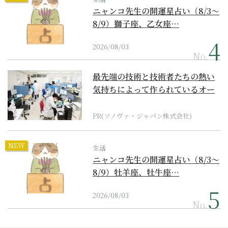
ニャンコ先生の開運星占い（8/3～
8/9）獅子座、乙女座…
2026/08/03
No.
最先端の技術と技術者たちの熱い
気持ちによって作られているオー
ダーメイド補聴器
PR(ソノヴァ・ジャパン株式会社)
NEW
生活
ニャンコ先生の開運星占い（8/3～
8/9）牡羊座、牡牛座…
2026/08/03
No.