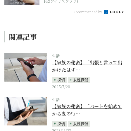
PR(アイリスプラザ)
Recommended by
関連記事
生活
【家族の秘密】「出張と言って出
かけたはず…
探偵
女性探偵
2025/7/20
生活
【家族の秘密】「パートを始めて
から妻の行…
探偵
女性探偵
2023/11/23