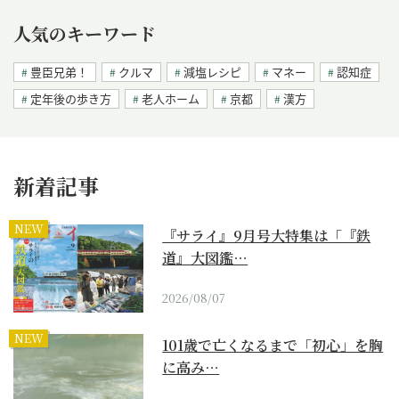
人気のキーワード
豊臣兄弟！
クルマ
減塩レシピ
マネー
認知症
定年後の歩き方
老人ホーム
京都
漢方
新着記事
NEW
『サライ』9月号大特集は「『鉄
道』大図鑑…
2026/08/07
NEW
101歳で亡くなるまで「初心」を胸
に高み…