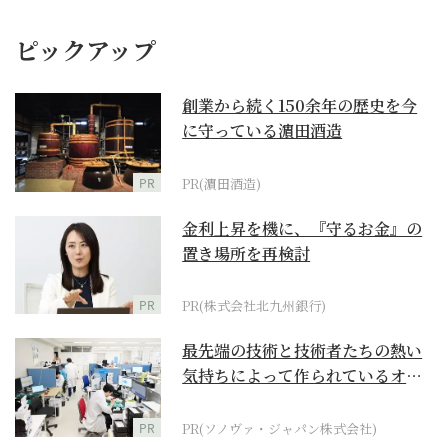
ピックアップ
創業から続く150余年の歴史を今
に守っている濵田酒造
PR
PR(濵田酒造)
金利上昇を機に、『守るお金』の
置き場所を再検討
PR
PR(株式会社北九州銀行)
最先端の技術と技術者たちの熱い
気持ちによって作られているオー
ダーメイド補聴器
PR
PR(ソノヴァ・ジャパン株式会社)