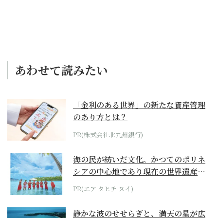
あわせて読みたい
「金利のある世界」の新たな資産管理
のあり方とは？
PR(株式会社北九州銀行)
海の民が紡いだ文化。かつてのポリネ
シアの中心地であり現在の世界遺産か
らみえてくる...
PR(エア タヒチ ヌイ)
静かな波のせせらぎと、満天の星が広