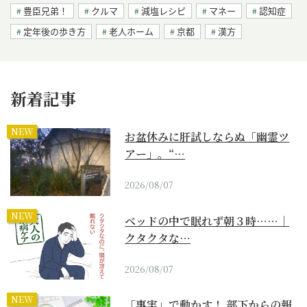
豊臣兄弟！
クルマ
減塩レシピ
マネー
認知症
定年後の歩き方
老人ホーム
京都
漢方
新着記事
NEW
お盆休みに肝試しならぬ「幽霊ツ
アー」。“…
2026/08/07
NEW
ベッドの中で眠れず朝３時……｜
クタクタな…
2026/08/07
NEW
「事実」で動かす！ 部下からの報