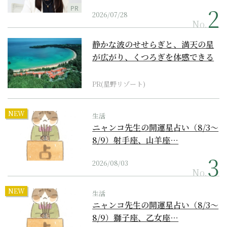
PR
2026/07/28
No.
静かな波のせせらぎと、満天の星
が広がり、くつろぎを体感できる
『西表島ホテル by...
PR(星野リゾート)
NEW
生活
ニャンコ先生の開運星占い（8/3～
8/9）射手座、山羊座…
2026/08/03
No.
NEW
生活
ニャンコ先生の開運星占い（8/3～
8/9）獅子座、乙女座…