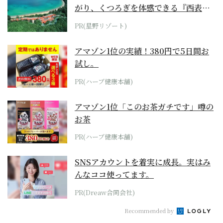
がり、くつろぎを体感できる『西表島
ホテル by...
PR(星野リゾート)
アマゾン1位の実績！380円で5日間お
試し。
PR(ハーブ健康本舗)
アマゾン1位「このお茶ガチです」噂の
お茶
PR(ハーブ健康本舗)
SNSアカウントを着実に成長。実はみ
んなココ使ってます。
PR(Dreaw合同会社)
Recommended by