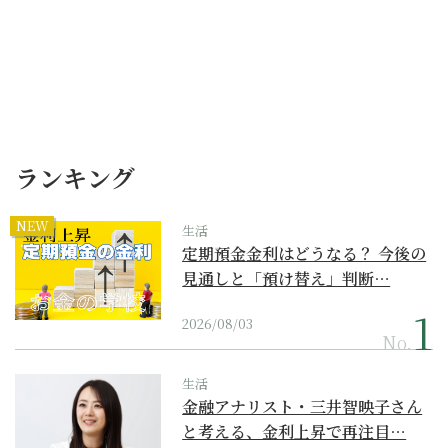
ランキング
NEW
生活
定期預金金利はどうなる？ 今後の
見通しと「預け替え」判断…
2026/08/03
No.
生活
金融アナリスト・三井智映子さん
と考える、金利上昇で再注目…