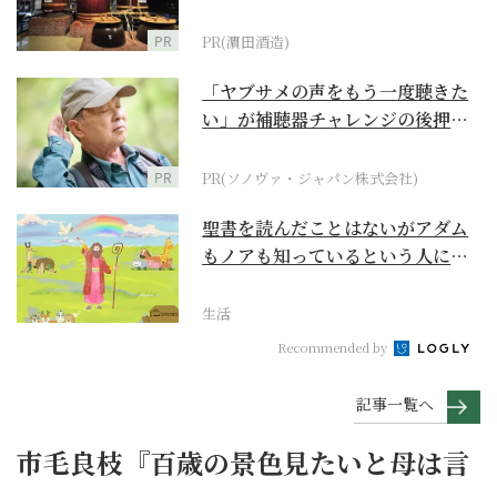
PR
PR(濵田酒造)
「ヤブサメの声をもう一度聴きた
い」が補聴器チャレンジの後押し
に
PR
PR(ソノヴァ・ジャパン株式会社)
聖書を読んだことはないがアダム
もノアも知っているという人に
『創世記』がもたらすア...
生活
Recommended by
記事一覧へ
市毛良枝『百歳の景色見たいと母は言