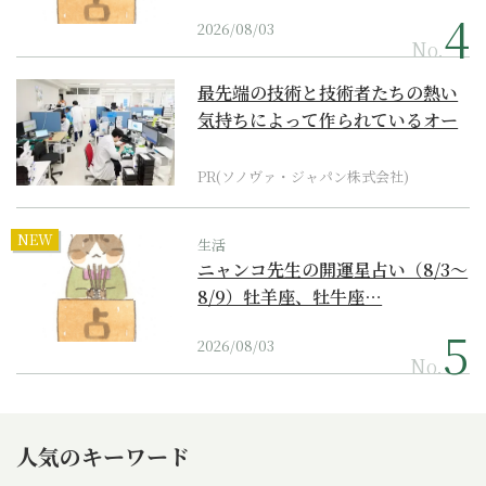
2026/08/03
No.
最先端の技術と技術者たちの熱い
気持ちによって作られているオー
ダーメイド補聴器
PR(ソノヴァ・ジャパン株式会社)
NEW
生活
ニャンコ先生の開運星占い（8/3～
8/9）牡羊座、牡牛座…
2026/08/03
No.
人気のキーワード