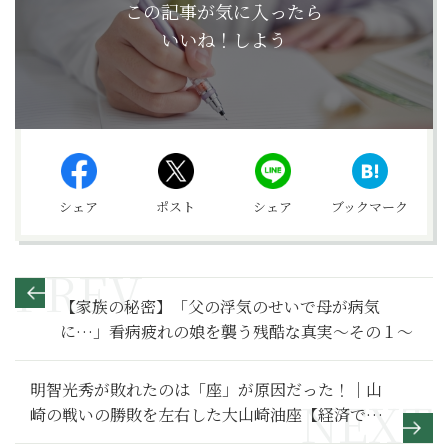
この記事が気に入ったら
いいね！しよう
シェア
ポスト
シェア
ブックマーク
【家族の秘密】「父の浮気のせいで母が病気
に…」看病疲れの娘を襲う残酷な真実～その１～
明智光秀が敗れたのは「座」が原因だった！｜山
崎の戦いの勝敗を左右した大山崎油座【経済でわ
かる日本史】