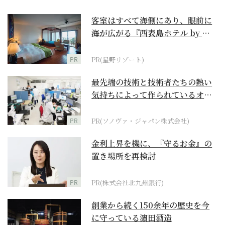
客室はすべて海側にあり、眼前に
海が広がる『西表島ホテル by 星
野リゾート』
PR
PR(星野リゾート)
最先端の技術と技術者たちの熱い
気持ちによって作られているオー
ダーメイド補聴器
PR
PR(ソノヴァ・ジャパン株式会社)
金利上昇を機に、『守るお金』の
置き場所を再検討
PR
PR(株式会社北九州銀行)
創業から続く150余年の歴史を今
に守っている濵田酒造