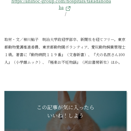
https://anihoc-group.com/hospitals/takadanoba
ba
/
取材・文／柿川鮎子 明治大学政経学部卒、新聞社を経てフリー。東京
都動物愛護推進委員、東京都動物園ボランティア、愛玩動物飼養管理士
１級。著書に『動物病院１１９番』（文春新書）、『犬の名医さん100
人』（小学館ムック）、『極楽お不妊物語』（河出書房新社）ほか。
この記事が気に入ったら
いいね！しよう