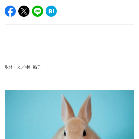
取材・文／柿川鮎子