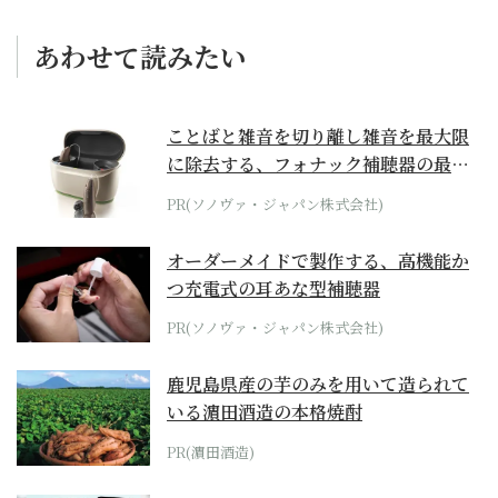
あわせて読みたい
ことばと雑音を切り離し雑音を最大限
に除去する、フォナック補聴器の最上
位モデル
PR(ソノヴァ・ジャパン株式会社)
オーダーメイドで製作する、高機能か
つ充電式の耳あな型補聴器
PR(ソノヴァ・ジャパン株式会社)
鹿児島県産の芋のみを用いて造られて
いる濵田酒造の本格焼酎
PR(濵田酒造)