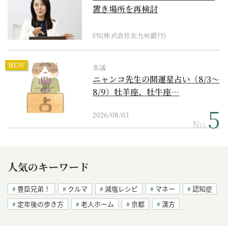
置き場所を再検討
PR(株式会社北九州銀行)
NEW
生活
ニャンコ先生の開運星占い（8/3～
8/9）牡羊座、牡牛座…
2026/08/03
No.
人気のキーワード
豊臣兄弟！
クルマ
減塩レシピ
マネー
認知症
定年後の歩き方
老人ホーム
京都
漢方