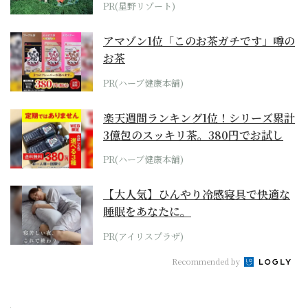
PR(星野リゾート)
アマゾン1位「このお茶ガチです」噂の
お茶
PR(ハーブ健康本舗)
楽天週間ランキング1位！シリーズ累計
3億包のスッキリ茶。380円でお試し
PR(ハーブ健康本舗)
【大人気】ひんやり冷感寝具で快適な
睡眠をあなたに。
PR(アイリスプラザ)
Recommended by