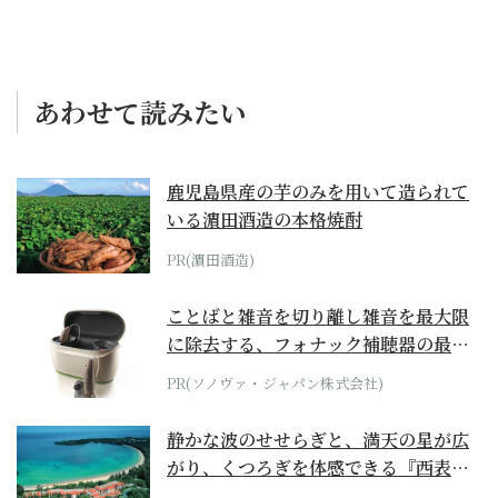
あわせて読みたい
鹿児島県産の芋のみを用いて造られて
いる濵田酒造の本格焼酎
PR(濵田酒造)
ことばと雑音を切り離し雑音を最大限
に除去する、フォナック補聴器の最上
位モデル
PR(ソノヴァ・ジャパン株式会社)
静かな波のせせらぎと、満天の星が広
がり、くつろぎを体感できる『西表島
ホテル by...