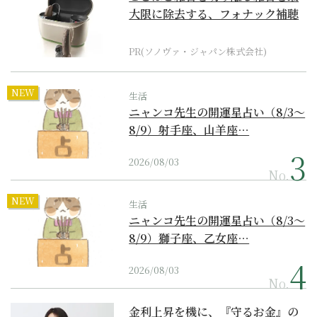
大限に除去する、フォナック補聴
器の最上位モデル
PR(ソノヴァ・ジャパン株式会社)
NEW
生活
ニャンコ先生の開運星占い（8/3～
8/9）射手座、山羊座…
2026/08/03
No.
NEW
生活
ニャンコ先生の開運星占い（8/3～
8/9）獅子座、乙女座…
2026/08/03
No.
金利上昇を機に、『守るお金』の