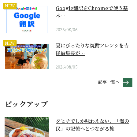
NEW
Google翻訳をChromeで使う基
本…
2026/08/06
NEW
夏にぴったりな焼酎アレンジを吉
尾編集長が…
2026/08/05
記事一覧へ
ピックアップ
タヒチでしか味わえない、「海の
民」の記憶へとつながる旅