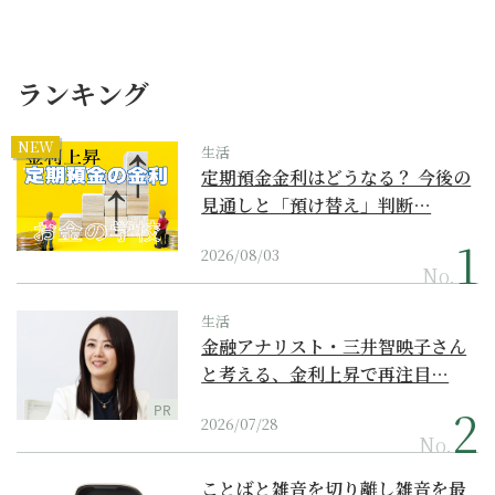
ランキング
NEW
生活
定期預金金利はどうなる？ 今後の
見通しと「預け替え」判断…
2026/08/03
No.
生活
金融アナリスト・三井智映子さん
と考える、金利上昇で再注目…
PR
2026/07/28
No.
ことばと雑音を切り離し雑音を最