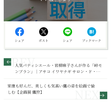
シェア
ポスト
シェア
ブックマーク
人気パティシエール・岩柳麻子さんが作る「峠モ
ンブラン」｜アサコ イワヤナギ サロン・ド・テ
（東京・等々力）【モンブラン喫茶】
家康も好んだ、美しくも気高い鷹の姿を絵画で愉
しむ【企画展 鷹狩】