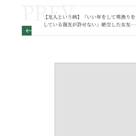
【友人という病】「いい年をして男漁りを
している親友が許せない」絶交した女友達
の心の闇～その１～