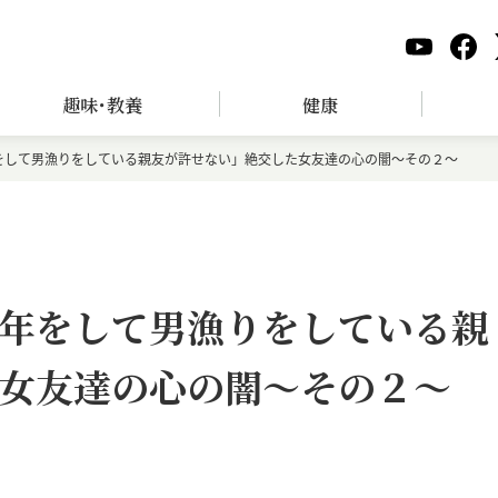
趣味･教養
健康
をして男漁りをしている親友が許せない」絶交した女友達の心の闇～その２～
年をして男漁りをしている親
女友達の心の闇～その２～