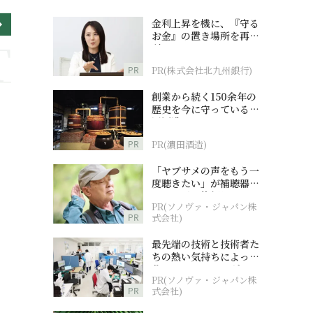
金利上昇を機に、『守る
お金』の置き場所を再検
討
PR
PR(株式会社北九州銀行)
創業から続く150余年の
歴史を今に守っている濵
田酒造
PR
PR(濵田酒造)
「ヤブサメの声をもう一
度聴きたい」が補聴器チ
ャレンジの後押しに
PR(ソノヴァ・ジャパン株
PR
式会社)
最先端の技術と技術者た
ちの熱い気持ちによって
作られているオーダーメ
PR(ソノヴァ・ジャパン株
イド補聴器
PR
式会社)