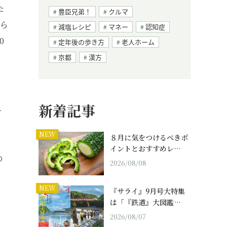
た
豊臣兄弟！
クルマ
から
減塩レシピ
マネー
認知症
0
定年後の歩き方
老人ホーム
京都
漢方
新着記事
え
NEW
８月に気をつけるべきポ
イントとおすすめレ…
の
2026/08/08
NEW
『サライ』9月号大特集
は「『鉄道』大図鑑…
2026/08/07