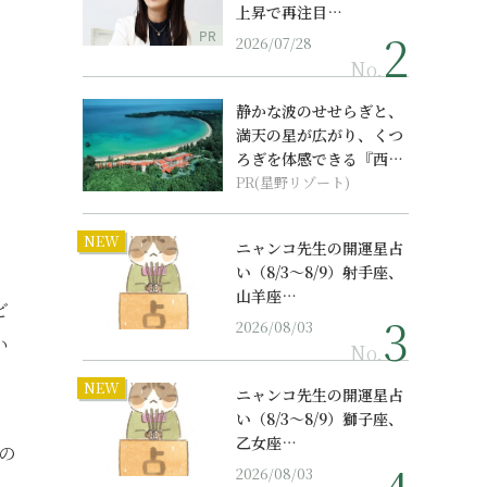
上昇で再注目…
PR
2026/07/28
No.
静かな波のせせらぎと、
満天の星が広がり、くつ
ろぎを体感できる『西表
島ホテル by...
PR(星野リゾート)
NEW
ニャンコ先生の開運星占
い（8/3～8/9）射手座、
山羊座…
ど
2026/08/03
い
No.
NEW
ニャンコ先生の開運星占
い（8/3～8/9）獅子座、
乙女座…
の
2026/08/03