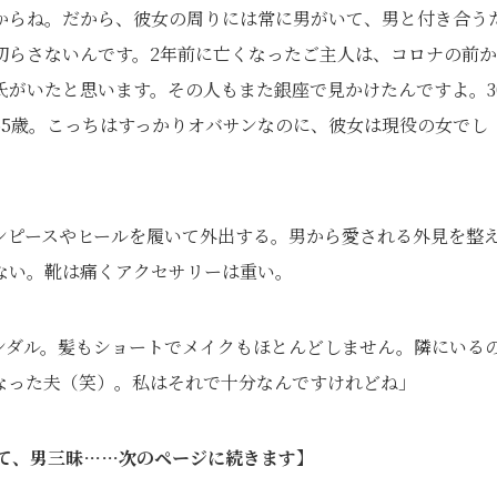
からね。だから、彼女の周りには常に男がいて、男と付き合う
切らさないんです。2年前に亡くなったご主人は、コロナの前
氏がいたと思います。その人もまた銀座で見かけたんですよ。3
55歳。こっちはすっかりオバサンなのに、彼女は現役の女でし
ンピースやヒールを履いて外出する。男から愛される外見を整
ない。靴は痛くアクセサリーは重い。
ンダル。髪もショートでメイクもほとんどしません。隣にいる
なった夫（笑）。私はそれで十分なんですけれどね」
して、男三昧……次のページに続きます】