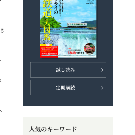
答
てき
チ
試し読み
れ
定期購読
人
人気のキーワード