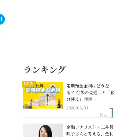
ランキング
NEW
定期預金金利はどうな
る？ 今後の見通しと「預
け替え」判断…
2026/08/03
No.
金融アナリスト・三井智
映子さんと考える、金利