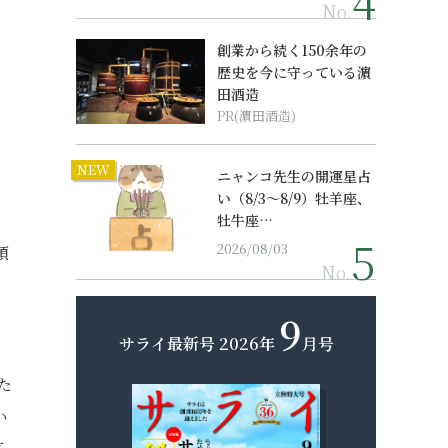
No.
創業から続く150余年の
歴史を今に守っている濵
田酒造
PR(濵田酒造)
NEW
ニャンコ先生の開運星占
い（8/3～8/9）牡羊座、
牡牛座…
2026/08/03
預
No.
9
サライ最新号
2026年
月号
で
た
い