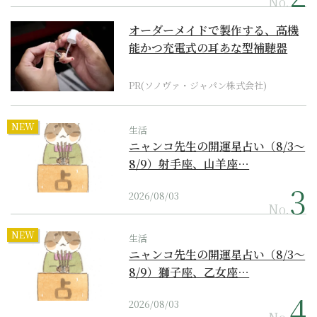
No.
オーダーメイドで製作する、高機
能かつ充電式の耳あな型補聴器
PR(ソノヴァ・ジャパン株式会社)
NEW
生活
ニャンコ先生の開運星占い（8/3～
8/9）射手座、山羊座…
2026/08/03
No.
NEW
生活
ニャンコ先生の開運星占い（8/3～
8/9）獅子座、乙女座…
2026/08/03
No.