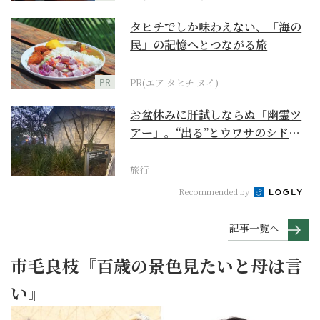
タヒチでしか味わえない、「海の
民」の記憶へとつながる旅
PR
PR(エア タヒチ ヌイ)
お盆休みに肝試しならぬ「幽霊ツ
アー」。“出る”とウワサのシドニ
ー・ロックス地区の...
旅行
Recommended by
記事一覧へ
市毛良枝『百歳の景色見たいと母は言
い』