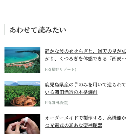
あわせて読みたい
静かな波のせせらぎと、満天の星が広
がり、くつろぎを体感できる『西表島
ホテル by...
PR(星野リゾート)
鹿児島県産の芋のみを用いて造られて
いる濵田酒造の本格焼酎
PR(濵田酒造)
オーダーメイドで製作する、高機能か
つ充電式の耳あな型補聴器