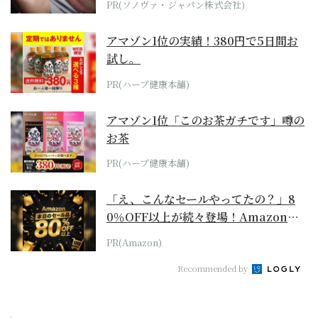
PR(ソノヴァ・ジャパン株式会社)
アマゾン1位の実績！380円で5日間お
試し。
PR(ハーブ健康本舗)
アマゾン1位「このお茶ガチです」噂の
お茶
PR(ハーブ健康本舗)
「え、こんなセールやってたの？」8
0％OFF以上が続々登場！Amazonの
本気が...
PR(Amazon)
Recommended by