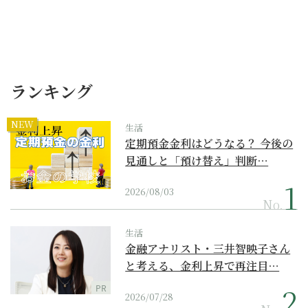
ランキング
NEW
生活
定期預金金利はどうなる？ 今後の
見通しと「預け替え」判断…
2026/08/03
No.
生活
金融アナリスト・三井智映子さん
と考える、金利上昇で再注目…
PR
2026/07/28