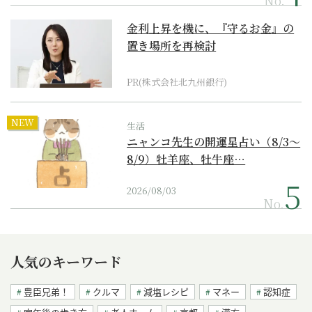
金利上昇を機に、『守るお金』の
置き場所を再検討
PR(株式会社北九州銀行)
NEW
生活
ニャンコ先生の開運星占い（8/3～
8/9）牡羊座、牡牛座…
2026/08/03
No.
人気のキーワード
豊臣兄弟！
クルマ
減塩レシピ
マネー
認知症