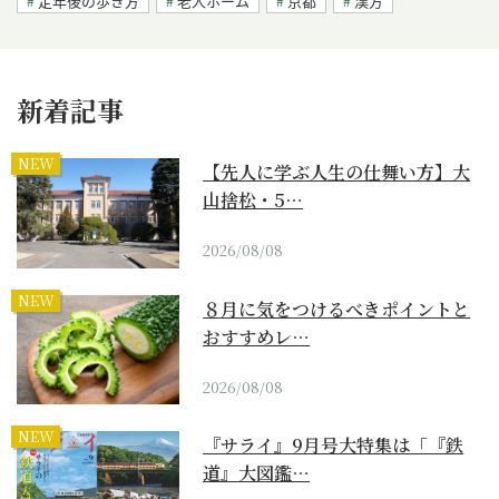
定年後の歩き方
老人ホーム
京都
漢方
新着記事
NEW
【先人に学ぶ人生の仕舞い方】大
山捨松・5…
2026/08/08
NEW
８月に気をつけるべきポイントと
おすすめレ…
2026/08/08
NEW
『サライ』9月号大特集は「『鉄
道』大図鑑…