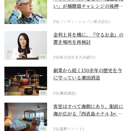
い」が補聴器チャレンジの後押し
に
PR
PR(ソノヴァ・ジャパン株式会社)
金利上昇を機に、『守るお金』の
置き場所を再検討
PR
PR(株式会社北九州銀行)
創業から続く150余年の歴史を今
に守っている濵田酒造
PR
PR(濵田酒造)
客室はすべて海側にあり、眼前に
海が広がる『西表島ホテル by 星
野リゾート』
PR
PR(星野リゾート)