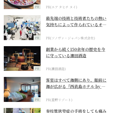
PR
PR(エア タヒチ ヌイ)
最先端の技術と技術者たちの熱い
気持ちによって作られているオー
ダーメイド補聴器
PR
PR(ソノヴァ・ジャパン株式会社)
創業から続く150余年の歴史を今
に守っている濵田酒造
PR
PR(濵田酒造)
客室はすべて海側にあり、眼前に
海が広がる『西表島ホテル by 星
野リゾート』
PR
PR(星野リゾート)
脊柱管狭窄症の手術をしても痛み