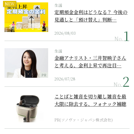
NEW
生活
定期預金金利はどうなる？ 今後の
見通しと「預け替え」判断…
2026/08/03
No.
生活
金融アナリスト・三井智映子さん
と考える、金利上昇で再注目…
PR
2026/07/28
No.
ことばと雑音を切り離し雑音を最
大限に除去する、フォナック補聴
器の最上位モデル
PR(ソノヴァ・ジャパン株式会社)