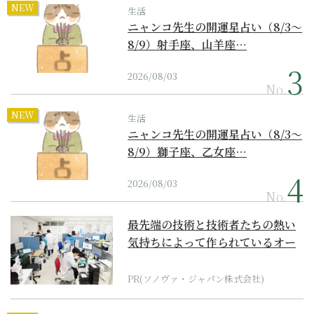
NEW
生活
ニャンコ先生の開運星占い（8/3～
8/9）射手座、山羊座…
2026/08/03
No.
NEW
生活
ニャンコ先生の開運星占い（8/3～
8/9）獅子座、乙女座…
2026/08/03
No.
最先端の技術と技術者たちの熱い
気持ちによって作られているオー
ダーメイド補聴器
PR(ソノヴァ・ジャパン株式会社)