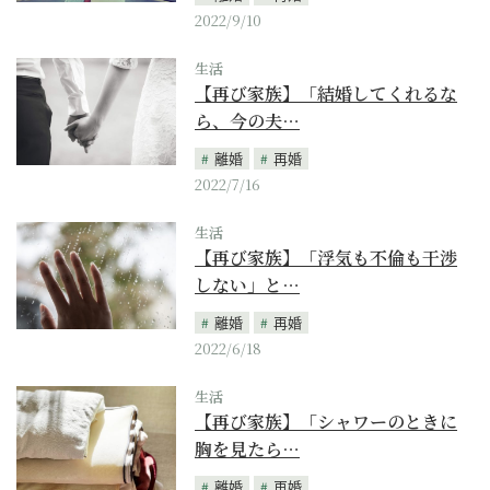
2022/9/10
生活
【再び家族】「結婚してくれるな
ら、今の夫…
離婚
再婚
2022/7/16
生活
【再び家族】「浮気も不倫も干渉
しない」と…
離婚
再婚
2022/6/18
生活
【再び家族】「シャワーのときに
胸を見たら…
離婚
再婚