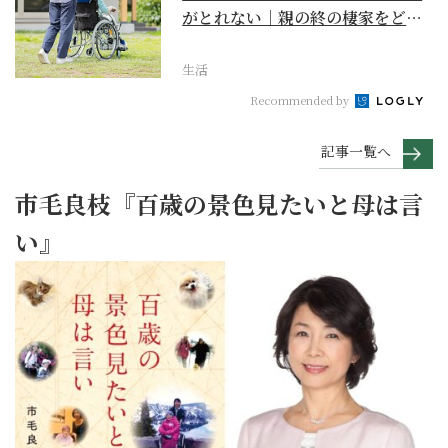
がとれない｜親の終の棲家をどう
選ぶ？【２】
生活
Recommended by
記事一覧へ
市毛良枝『百歳の景色見たいと母は言
い』