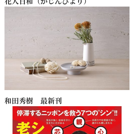
花人日和（かじんびより）
和田秀樹 最新刊