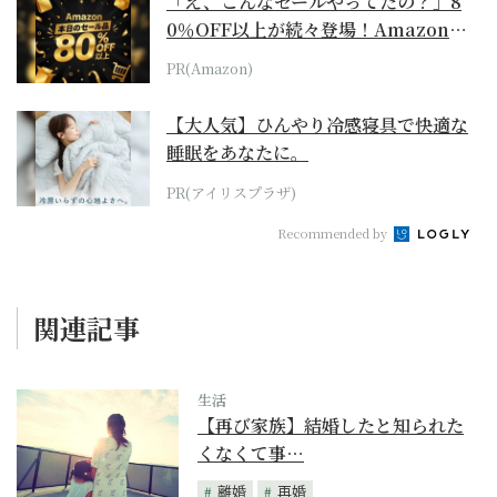
「え、こんなセールやってたの？」8
0％OFF以上が続々登場！Amazonの
本気が...
PR(Amazon)
【大人気】ひんやり冷感寝具で快適な
睡眠をあなたに。
PR(アイリスプラザ)
Recommended by
関連記事
生活
【再び家族】結婚したと知られた
くなくて事…
離婚
再婚