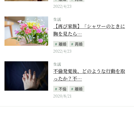
2022/4/23
生活
【再び家族】「シャワーのときに
胸を見たら…
離婚
再婚
2022/4/23
生活
不倫発覚後、どのような行動を取
ったか？不…
不倫
離婚
2020/8/21