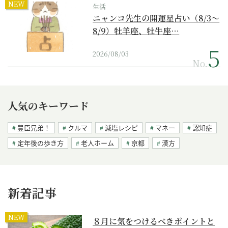
NEW
生活
ニャンコ先生の開運星占い（8/3～
8/9）牡羊座、牡牛座…
2026/08/03
No.
人気のキーワード
豊臣兄弟！
クルマ
減塩レシピ
マネー
認知症
定年後の歩き方
老人ホーム
京都
漢方
新着記事
NEW
８月に気をつけるべきポイントと