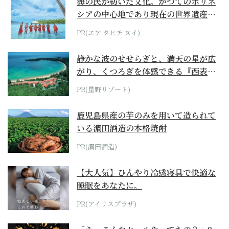
海の民が紡いだ文化。かつてのポリネ
シアの中心地であり現在の世界遺産か
らみえてくる...
PR(エア タヒチ ヌイ)
静かな波のせせらぎと、満天の星が広
がり、くつろぎを体感できる『西表島
ホテル by...
PR(星野リゾート)
鹿児島県産の芋のみを用いて造られて
いる濵田酒造の本格焼酎
PR(濵田酒造)
【大人気】ひんやり冷感寝具で快適な
睡眠をあなたに。
PR(アイリスプラザ)