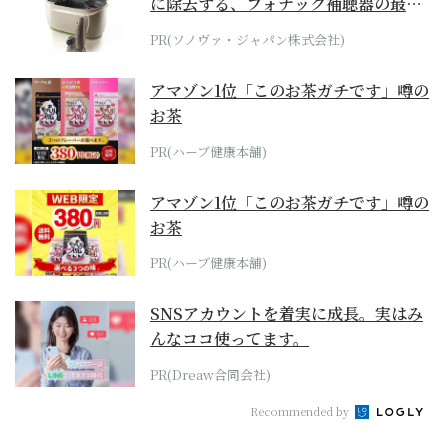
に除去する、フォナック補聴器の最上
位モデル
PR(ソノヴァ・ジャパン株式会社)
アマゾン1位「このお茶ガチです」噂の
お茶
PR(ハーブ健康本舗)
アマゾン1位「このお茶ガチです」噂の
お茶
PR(ハーブ健康本舗)
SNSアカウントを着実に成長。実はみ
んなココ使ってます。
PR(Dreaw合同会社)
Recommended by