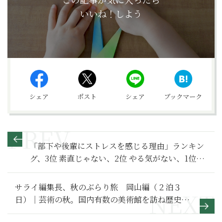
いいね！しよう
シェア
ポスト
シェア
ブックマーク
「部下や後輩にストレスを感じる理由」ランキン
グ、3位 素直じゃない、2位 やる気がない、1位
は？
サライ編集長、秋のぶらり旅 岡山編（２泊３
日）｜芸術の秋。国内有数の美術館を訪ね歴史の
ある城下町でB級グルメを堪能