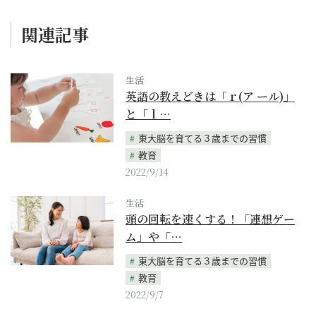
関連記事
生活
英語の教えどきは「ｒ(ア ール)」
と「ｌ…
東大脳を育てる３歳までの習慣
教育
2022/9/14
生活
頭の回転を速くする！「連想ゲー
ム」や「…
東大脳を育てる３歳までの習慣
教育
2022/9/7