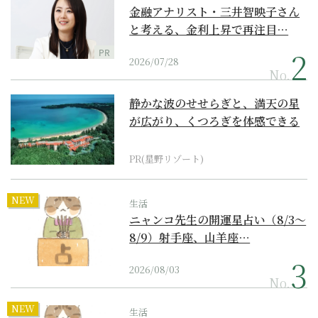
金融アナリスト・三井智映子さん
と考える、金利上昇で再注目…
PR
2026/07/28
No.
静かな波のせせらぎと、満天の星
が広がり、くつろぎを体感できる
『西表島ホテル by...
PR(星野リゾート)
NEW
生活
ニャンコ先生の開運星占い（8/3～
8/9）射手座、山羊座…
2026/08/03
No.
NEW
生活