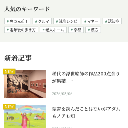
人気のキーワード
豊臣兄弟！
クルマ
減塩レシピ
マネー
認知症
定年後の歩き方
老人ホーム
京都
漢方
新着記事
NEW
稀代の浮世絵師の作品200点余り
が集結。…
2026/08/06
NEW
聖書を読んだことはないがアダム
もノアも知…