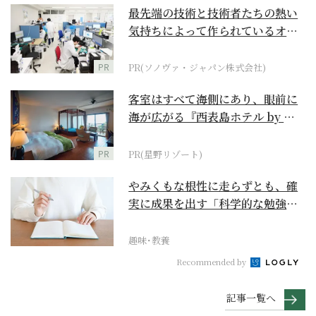
最先端の技術と技術者たちの熱い
気持ちによって作られているオー
ダーメイド補聴器
PR
PR(ソノヴァ・ジャパン株式会社)
客室はすべて海側にあり、眼前に
海が広がる『西表島ホテル by 星
野リゾート』
PR
PR(星野リゾート)
やみくもな根性に走らずとも、確
実に成果を出す「科学的な勉強
法」とは？
趣味･教養
Recommended by
記事一覧へ