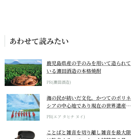
あわせて読みたい
鹿児島県産の芋のみを用いて造られて
いる濵田酒造の本格焼酎
PR(濵田酒造)
海の民が紡いだ文化。かつてのポリネ
シアの中心地であり現在の世界遺産か
らみえてくる...
PR(エア タヒチ ヌイ)
ことばと雑音を切り離し雑音を最大限