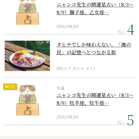
ニャンコ先生の開運星占い（8/3～
8/9）獅子座、乙女座…
2026/08/03
No.
タヒチでしか味わえない、「海の
民」の記憶へとつながる旅
PR(エア タヒチ ヌイ)
NEW
生活
ニャンコ先生の開運星占い（8/3～
8/9）牡羊座、牡牛座…
2026/08/03
No.