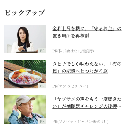
ピックアップ
金利上昇を機に、『守るお金』の
置き場所を再検討
PR
PR(株式会社北九州銀行)
タヒチでしか味わえない、「海の
民」の記憶へとつながる旅
PR
PR(エア タヒチ ヌイ)
「ヤブサメの声をもう一度聴きた
い」が補聴器チャレンジの後押し
に
PR
PR(ソノヴァ・ジャパン株式会社)