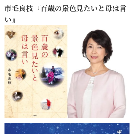
市毛良枝『百歳の景色見たいと母は言
い』