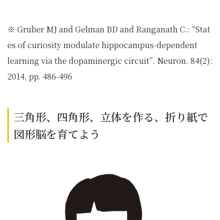
※ Gruber MJ and Gelman BD and Ranganath C.: “Stat
es of curiosity modulate hippocampus-dependent
learning via the dopaminergic circuit”. Neuron. 84(2):
2014, pp. 486-496
三角形、四角形、立体を作る、折り紙で
図形脳を育てよう