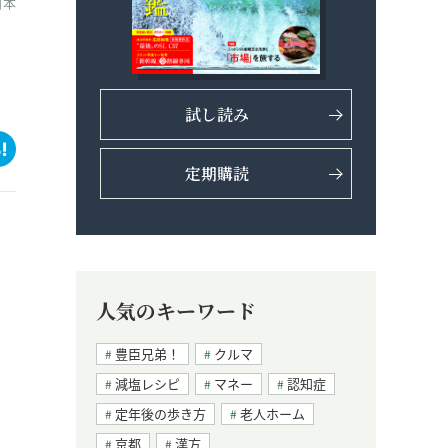
西日本
試し読み
定期購読
人気のキーワード
豊臣兄弟！
クルマ
減塩レシピ
マネー
認知症
定年後の歩き方
老人ホーム
京都
漢方