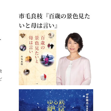
市毛良枝『百歳の景色見た
いと母は言い』
町
数
ど