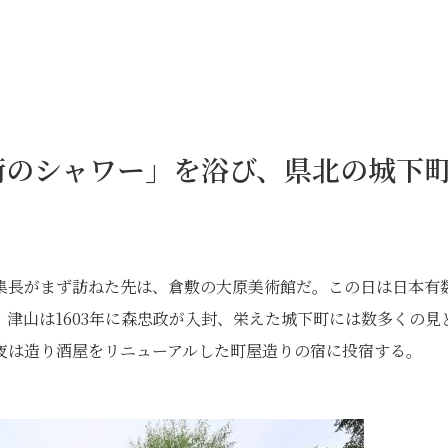
術のシャワー」を浴び、県北の城下
集長がまず訪ねた先は、倉敷の大原美術館だ。この日は日本有
津山は1603年に森忠政が入封、栄えた城下町には数多くの見
夜は造り酒屋をリニューアルした町屋造りの宿に投宿する。