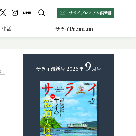
サライプレミアム倶楽部
生活
サライPremium
9
サライ最新号
2026年
月号
R