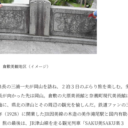
 倉敷美観地区（イメージ）
集長の三浦一夫が岡山を訪ね、２泊３日のぶらり旅を楽しむ。
長が向かった先は岡山。倉敷の大原美術館と奈義町現代美術館
軸に、県北の津山とその周辺の観光を愉しんだ。鉄道ファンの
（1928）に開業したJR因美線の木造の美作滝尾駅と国内有数
の最後は、JR津山線を走る観光列車「SAKU美SAKU楽３