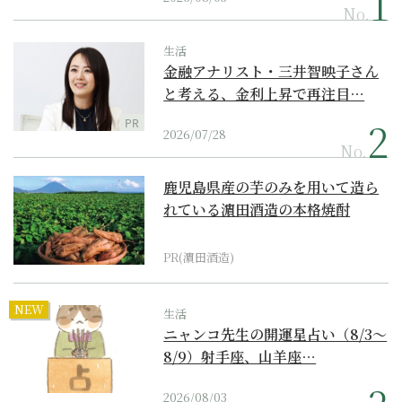
No.
生活
金融アナリスト・三井智映子さん
と考える、金利上昇で再注目…
PR
2026/07/28
No.
鹿児島県産の芋のみを用いて造ら
れている濵田酒造の本格焼酎
PR(濵田酒造)
NEW
生活
ニャンコ先生の開運星占い（8/3～
8/9）射手座、山羊座…
2026/08/03