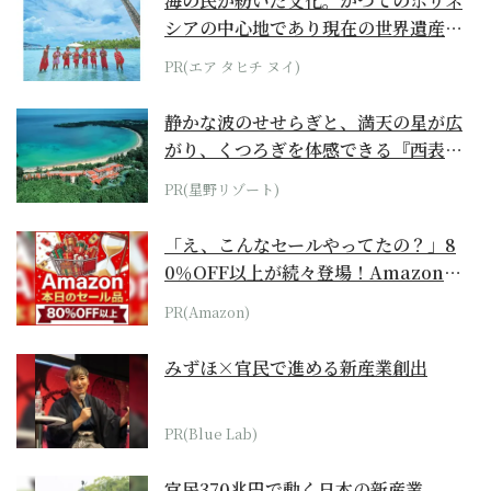
海の民が紡いだ文化。かつてのポリネ
シアの中心地であり現在の世界遺産か
らみえてくる...
PR(エア タヒチ ヌイ)
静かな波のせせらぎと、満天の星が広
がり、くつろぎを体感できる『西表島
ホテル by...
PR(星野リゾート)
「え、こんなセールやってたの？」8
0％OFF以上が続々登場！Amazonの
本気が...
PR(Amazon)
みずほ×官民で進める新産業創出
PR(Blue Lab)
官民370兆円で動く日本の新産業