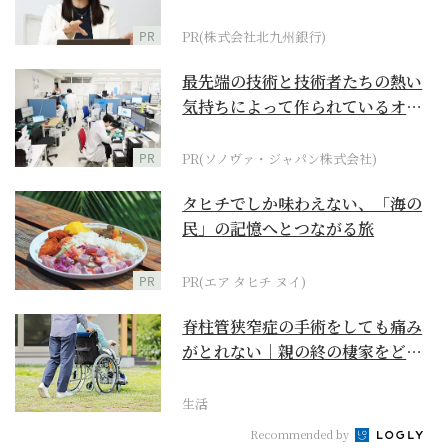
PR
PR(株式会社北九州銀行)
最先端の技術と技術者たちの熱い
気持ちによって作られているオー
ダーメイド補聴器
PR
PR(ソノヴァ・ジャパン株式会社)
タヒチでしか味わえない、「海の
民」の記憶へとつながる旅
PR
PR(エア タヒチ ヌイ)
脊柱管狭窄症の手術をしても痛み
がとれない｜親の終の棲家をどう
選ぶ？【２】
生活
Recommended by