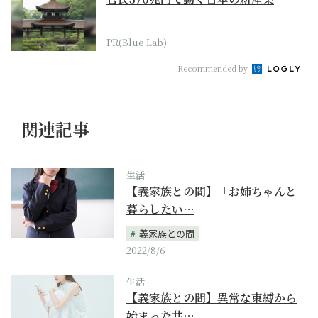
PR(Blue Lab)
Recommended by
関連記事
生活
【義家族との間】「お姉ちゃんと
暮らしたい…
義家族との間
2022/8/6
生活
【義家族との間】異常な束縛から
始まった共…