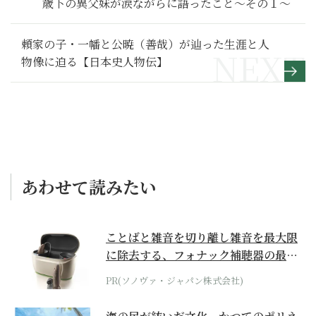
歳下の異父妹が涙ながらに語ったこと～その１～
頼家の子・一幡と公暁（善哉）が辿った生涯と人
物像に迫る【日本史人物伝】
あわせて読みたい
ことばと雑音を切り離し雑音を最大限
に除去する、フォナック補聴器の最上
位モデル
PR(ソノヴァ・ジャパン株式会社)