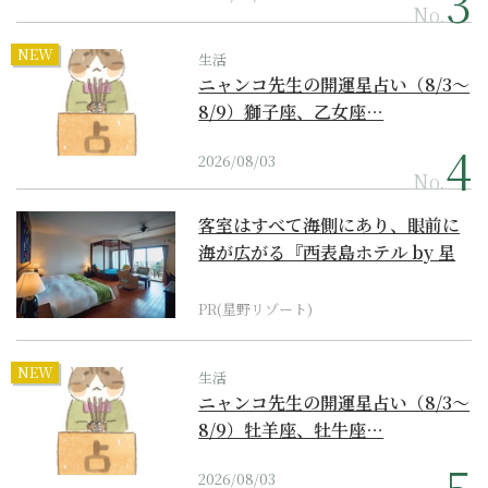
No.
NEW
生活
ニャンコ先生の開運星占い（8/3～
8/9）獅子座、乙女座…
2026/08/03
No.
客室はすべて海側にあり、眼前に
海が広がる『西表島ホテル by 星
野リゾート』
PR(星野リゾート)
NEW
生活
ニャンコ先生の開運星占い（8/3～
8/9）牡羊座、牡牛座…
2026/08/03