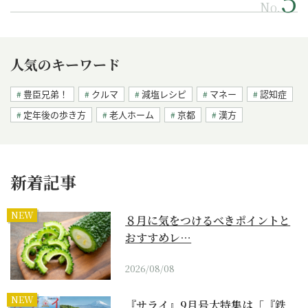
No.
人気のキーワード
豊臣兄弟！
クルマ
減塩レシピ
マネー
認知症
定年後の歩き方
老人ホーム
京都
漢方
新着記事
NEW
８月に気をつけるべきポイントと
おすすめレ…
2026/08/08
NEW
『サライ』9月号大特集は「『鉄