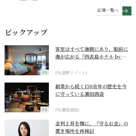
記事一覧へ
ピックアップ
客室はすべて海側にあり、眼前に
海が広がる『西表島ホテル by 星
野リゾート』
PR
PR(星野リゾート)
創業から続く150余年の歴史を今
に守っている濵田酒造
PR
PR(濵田酒造)
金利上昇を機に、『守るお金』の
置き場所を再検討