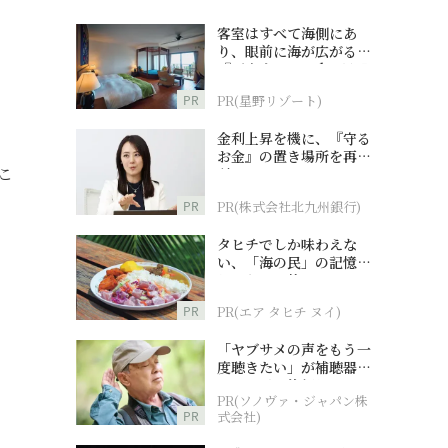
客室はすべて海側にあ
り、眼前に海が広がる
『西表島ホテル by 星野
リゾート』
PR
PR(星野リゾート)
金利上昇を機に、『守る
お金』の置き場所を再検
こ
討
PR
PR(株式会社北九州銀行)
タヒチでしか味わえな
い、「海の民」の記憶へ
とつながる旅
PR
PR(エア タヒチ ヌイ)
「ヤブサメの声をもう一
度聴きたい」が補聴器チ
ャレンジの後押しに
PR(ソノヴァ・ジャパン株
PR
式会社)