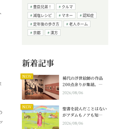
豊臣兄弟！
クルマ
、
減塩レシピ
マネー
認知症
の
定年後の歩き方
老人ホーム
京都
漢方
新着記事
NEW
稀代の浮世絵師の作品
ま
200点余りが集結。…
2026/08/06
NEW
聖書を読んだことはない
の
がアダムもノアも知…
ッ
2026/08/06