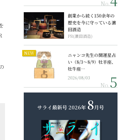
No.
創業から続く150余年の
歴史を今に守っている濵
を
田酒造
R
PR(濵田酒造)
NEW
ニャンコ先生の開運星占
い（8/3～8/9）牡羊座、
の
牡牛座…
ま
2026/08/03
No.
8
サライ最新号
2026年
月号