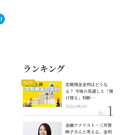
ランキング
NEW
定期預金金利はどうな
る？ 今後の見通しと「預
け替え」判断…
2026/08/03
No.
金融アナリスト・三井智
映子さんと考える、金利