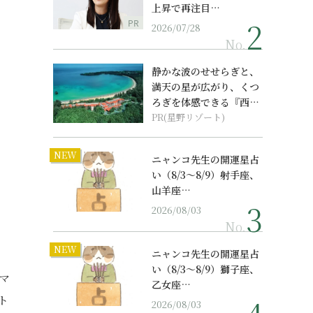
上昇で再注目…
PR
2026/07/28
No.
静かな波のせせらぎと、
満天の星が広がり、くつ
ろぎを体感できる『西表
島ホテル by...
PR(星野リゾート)
NEW
ニャンコ先生の開運星占
い（8/3～8/9）射手座、
山羊座…
2026/08/03
No.
NEW
ニャンコ先生の開運星占
い（8/3～8/9）獅子座、
マ
乙女座…
ト
2026/08/03