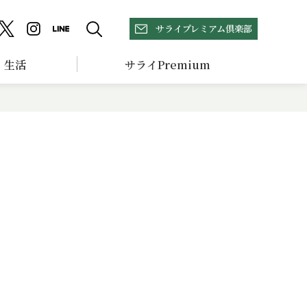
サライプレミアム倶楽部
生活
サライPremium
】