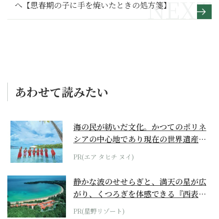
へ【思春期の子に手を焼いたときの処方箋】
あわせて読みたい
海の民が紡いだ文化。かつてのポリネ
シアの中心地であり現在の世界遺産か
らみえてくる...
PR(エア タヒチ ヌイ)
静かな波のせせらぎと、満天の星が広
がり、くつろぎを体感できる『西表島
ホテル by...
PR(星野リゾート)