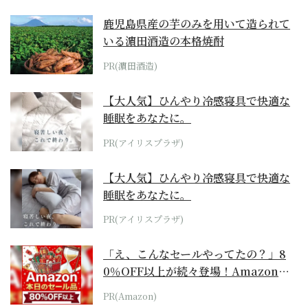
鹿児島県産の芋のみを用いて造られて
いる濵田酒造の本格焼酎
PR(濵田酒造)
【大人気】ひんやり冷感寝具で快適な
睡眠をあなたに。
PR(アイリスプラザ)
【大人気】ひんやり冷感寝具で快適な
睡眠をあなたに。
PR(アイリスプラザ)
「え、こんなセールやってたの？」8
0％OFF以上が続々登場！Amazonの
本気が...
PR(Amazon)