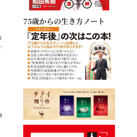
75歳からの生き方ノート
ま
す
湖