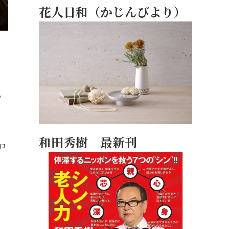
花人日和（かじんびより）
、
ち
和田秀樹 最新刊
ロ