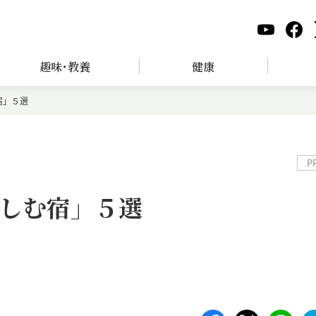
趣味･教養
健康
宿」５選
P
しむ宿」５選