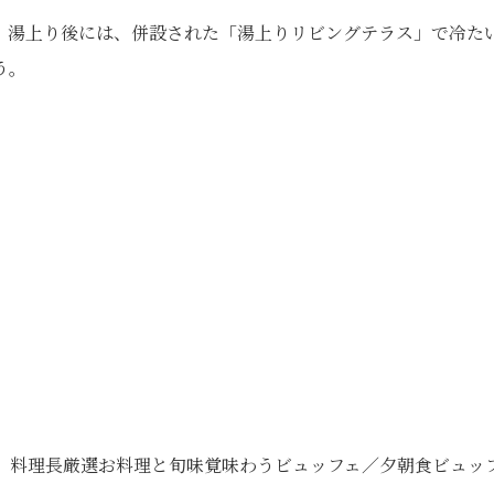
。湯上り後には、併設された「湯上りリビングテラス」で冷た
う。
ド】料理長厳選お料理と旬味覚味わうビュッフェ／夕朝食ビュッ