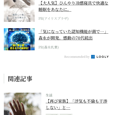
【大人気】ひんやり冷感寝具で快適な
睡眠をあなたに。
PR(アイリスプラザ)
「気になっていた認知機能が菌で…」
森永が開発。感動の70代続出
PR(森永乳業)
Recommended by
関連記事
生活
【再び家族】「浮気も不倫も干渉
しない」と…