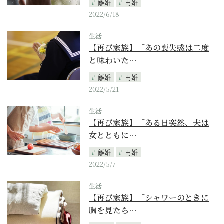
離婚
再婚
2022/6/18
生活
【再び家族】「あの喪失感は二度
と味わいた…
離婚
再婚
2022/5/21
生活
【再び家族】「ある日突然、夫は
女とともに…
離婚
再婚
2022/5/7
生活
【再び家族】「シャワーのときに
胸を見たら…