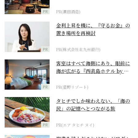
PR
PR(濵田酒造)
金利上昇を機に、『守るお金』の
置き場所を再検討
PR
PR(株式会社北九州銀行)
客室はすべて海側にあり、眼前に
海が広がる『西表島ホテル by 星
野リゾート』
PR
PR(星野リゾート)
タヒチでしか味わえない、「海の
民」の記憶へとつながる旅
PR
PR(エア タヒチ ヌイ)