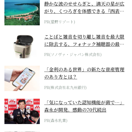
静かな波のせせらぎと、満天の星が広
がり、くつろぎを体感できる『西表島
ホテル by...
PR(星野リゾート)
ことばと雑音を切り離し雑音を最大限
に除去する、フォナック補聴器の最上
位モデル
PR(ソノヴァ・ジャパン株式会社)
「金利のある世界」の新たな資産管理
のあり方とは？
PR(株式会社北九州銀行)
「気になっていた認知機能が菌で…」
森永が開発。感動の70代続出
PR(森永乳業)