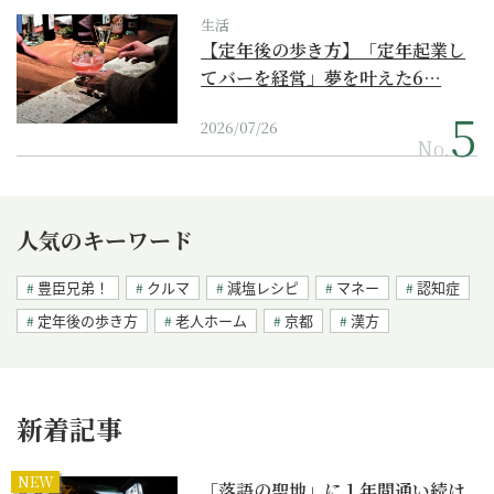
生活
【定年後の歩き方】「定年起業し
てバーを経営」夢を叶えた6…
2026/07/26
No.
人気のキーワード
豊臣兄弟！
クルマ
減塩レシピ
マネー
認知症
定年後の歩き方
老人ホーム
京都
漢方
新着記事
NEW
「落語の聖地」に１年間通い続け