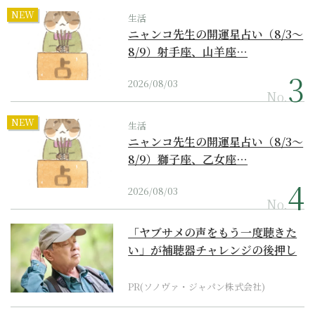
NEW
生活
ニャンコ先生の開運星占い（8/3～
8/9）射手座、山羊座…
2026/08/03
No.
NEW
生活
ニャンコ先生の開運星占い（8/3～
8/9）獅子座、乙女座…
2026/08/03
No.
「ヤブサメの声をもう一度聴きた
い」が補聴器チャレンジの後押し
に
PR(ソノヴァ・ジャパン株式会社)