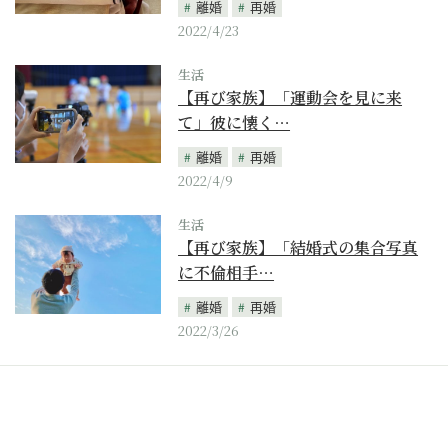
離婚
再婚
2022/4/23
生活
【再び家族】「運動会を見に来
て」彼に懐く…
離婚
再婚
2022/4/9
生活
【再び家族】「結婚式の集合写真
に不倫相手…
離婚
再婚
2022/3/26