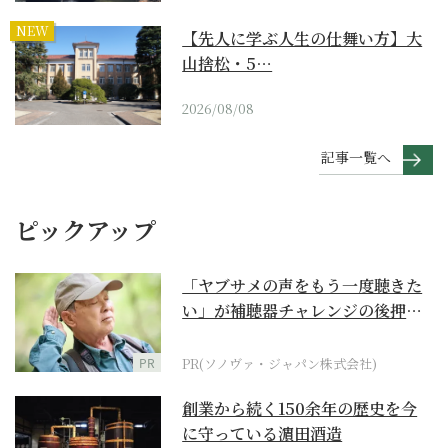
NEW
【先人に学ぶ人生の仕舞い方】大
山捨松・5…
2026/08/08
記事一覧へ
ピックアップ
「ヤブサメの声をもう一度聴きた
い」が補聴器チャレンジの後押し
に
PR
PR(ソノヴァ・ジャパン株式会社)
創業から続く150余年の歴史を今
に守っている濵田酒造