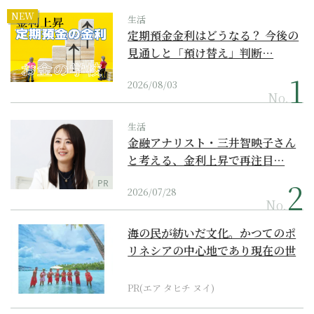
NEW
生活
定期預金金利はどうなる？ 今後の
見通しと「預け替え」判断…
2026/08/03
No.
生活
金融アナリスト・三井智映子さん
と考える、金利上昇で再注目…
PR
2026/07/28
No.
海の民が紡いだ文化。かつてのポ
リネシアの中心地であり現在の世
界遺産からみえてくる...
PR(エア タヒチ ヌイ)