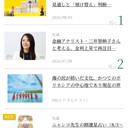
見通しと「預け替え」判断…
2026/08/03
No.
生活
金融アナリスト・三井智映子さん
と考える、金利上昇で再注目…
PR
2026/07/28
No.
海の民が紡いだ文化。かつてのポ
リネシアの中心地であり現在の世
界遺産からみえてくる...
PR(エア タヒチ ヌイ)
NEW
生活
ニャンコ先生の開運星占い（8/3～