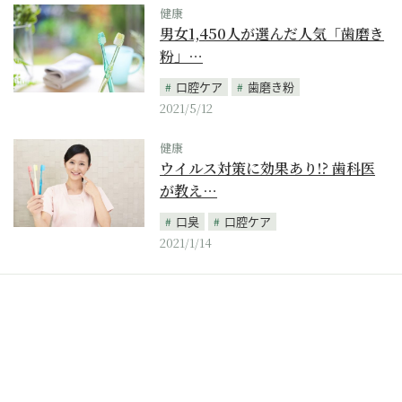
健康
男女1,450人が選んだ人気「歯磨き
粉」…
口腔ケア
歯磨き粉
2021/5/12
健康
ウイルス対策に効果あり!? 歯科医
が教え…
口臭
口腔ケア
2021/1/14