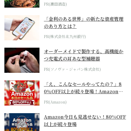
PR(濵田酒造)
「金利のある世界」の新たな資産管理
のあり方とは？
PR(株式会社北九州銀行)
オーダーメイドで製作する、高機能か
つ充電式の耳あな型補聴器
PR(ソノヴァ・ジャパン株式会社)
「え、こんなセールやってたの？」8
0％OFF以上が続々登場！Amazonの
本気が...
PR(Amazon)
Amazon今日も見逃せない！80%OFF
以上が続々登場