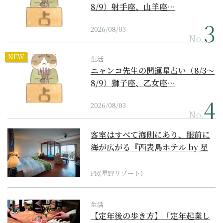
8/9）射手座、山羊座…
2026/08/03
No.
NEW
生活
ニャンコ先生の開運星占い（8/3～
8/9）獅子座、乙女座…
2026/08/03
No.
客室はすべて海側にあり、眼前に
海が広がる『西表島ホテル by 星
野リゾート』
PR(星野リゾート)
生活
【定年後の歩き方】「定年起業し