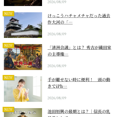
2026/08/09
NEW
けっこうハチャメチャだった過去
作大河の「…
2026/08/09
NEW
「清洲会議」とは？ 秀吉が織田家
の主導権…
2026/08/09
NEW
手が離せない時に便利！ 頭の動
きでiPh…
2026/08/09
NEW
池田恒興の最期とは？｜信長の乳