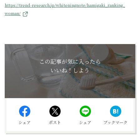
https://trend-research.jp/whiteningnote/hamigaki_ranking_
woman/
この記事が気に入ったら
いいね！しよう
シェア
ポスト
シェア
ブックマーク