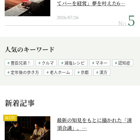
てバーを経営」夢を叶えた6…
2026/07/26
No.
人気のキーワード
豊臣兄弟！
クルマ
減塩レシピ
マネー
認知症
定年後の歩き方
老人ホーム
京都
漢方
新着記事
NEW
最新の知見をもとに描かれた「清
須会議」。…