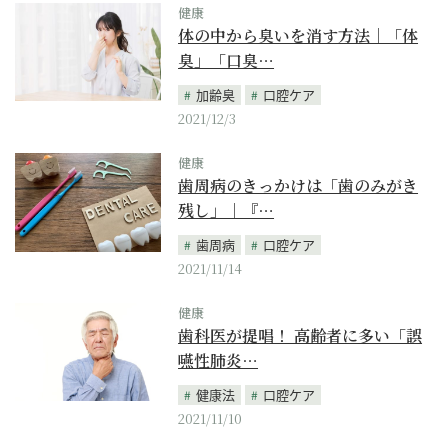
健康
体の中から臭いを消す方法｜「体
臭」「口臭…
加齢臭
口腔ケア
2021/12/3
健康
歯周病のきっかけは「歯のみがき
残し」｜『…
歯周病
口腔ケア
2021/11/14
健康
歯科医が提唱！ 高齢者に多い「誤
嚥性肺炎…
健康法
口腔ケア
2021/11/10