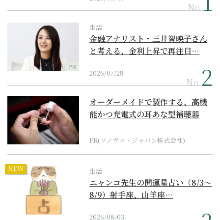
No.
生活
金融アナリスト・三井智映子さん
と考える、金利上昇で再注目…
PR
2026/07/28
No.
オーダーメイドで製作する、高機
能かつ充電式の耳あな型補聴器
PR(ソノヴァ・ジャパン株式会社)
NEW
生活
ニャンコ先生の開運星占い（8/3～
8/9）射手座、山羊座…
2026/08/03