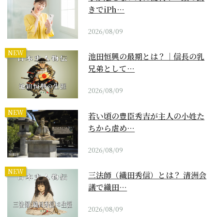
きでiPh…
2026/08/09
NEW
池田恒興の最期とは？｜信長の乳
兄弟として…
2026/08/09
NEW
若い頃の豊臣秀吉が主人の小姓た
ちから虐め…
2026/08/09
NEW
三法師（織田秀信）とは？ 清洲会
議で織田…
2026/08/09