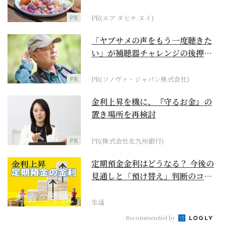
PR
PR(エア タヒチ ヌイ)
「ヤブサメの声をもう一度聴きた
い」が補聴器チャレンジの後押し
に
PR
PR(ソノヴァ・ジャパン株式会社)
金利上昇を機に、『守るお金』の
置き場所を再検討
PR
PR(株式会社北九州銀行)
定期預金金利はどうなる？ 今後の
見通しと「預け替え」判断のコツ
【お金の学校】
生活
Recommended by