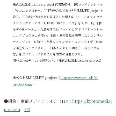
株式会社SMILELIFE project 代表取締役、1級ファイナンシャル
プランニング技能士。2017年9月株式会社SMILELIFE projectを
設立。100歳社会の到来を前提とした個人向けトータルライフプ
ランニングサービス「LIFEBOOK®サービス」をスタート。米国
モデルをベースとした最先端のFPノウハウとアドバイザートレー
ニングプログラムを用い、金融・保険商品を販売しないコンサル
ティングフィーに特化した独立フランチャイズアドバイザー制度
を確立することにより、「日本人の新しい働き方、新しい生き
方」をプロデュースすることを事業の目的とする。
問い合わせ先：03-6403-5390（株式会社SMILELIFE project）
株式会社SMILELIFE project（
https://www.smilelife-
project.com
）
●編集／京都メディアライン（HP：
https://kyotomedial
ine.com
FB
）