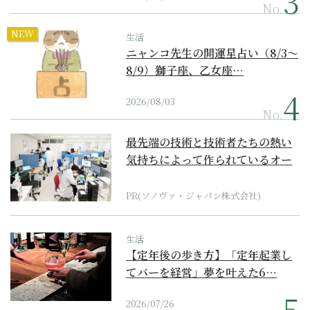
No.
NEW
生活
ニャンコ先生の開運星占い（8/3～
8/9）獅子座、乙女座…
2026/08/03
No.
最先端の技術と技術者たちの熱い
気持ちによって作られているオー
ダーメイド補聴器
PR(ソノヴァ・ジャパン株式会社)
生活
【定年後の歩き方】「定年起業し
てバーを経営」夢を叶えた6…
2026/07/26