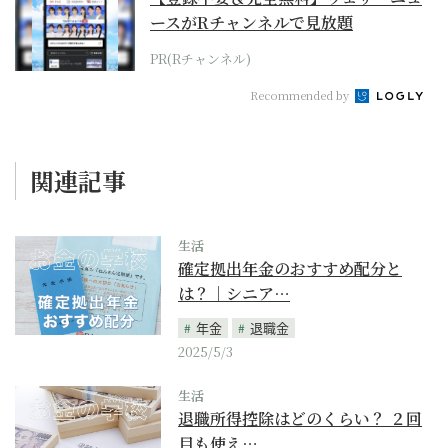
ースがRチャンネルで見放題
PR(Rチャンネル)
Recommended by
関連記事
生活
確定拠出年金のおすすめ配分と
は？｜シニア…
年金
退職金
2025/5/3
生活
退職所得控除はどのくらい？ ２回
目も使え…