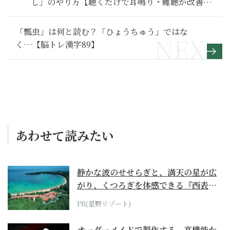
し」のやり方【聴くだけで耳鳴り・難聴が改善す
る方法】３
「瓢虫」は何と読む？「ひょうちゅう」ではな
く…【脳トレ漢字89】
あわせて読みたい
静かな波のせせらぎと、満天の星が広
がり、くつろぎを体感できる『西表島
ホテル by...
PR(星野リゾート)
オーダーメイドで製作する、高機能か