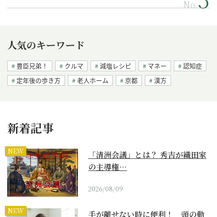
No.
人気のキーワード
豊臣兄弟！
クルマ
減塩レシピ
マネー
認知症
定年後の歩き方
老人ホーム
京都
漢方
新着記事
NEW
「清洲会議」とは？ 秀吉が織田家
の主導権…
2026/08/09
NEW
手が離せない時に便利！ 頭の動