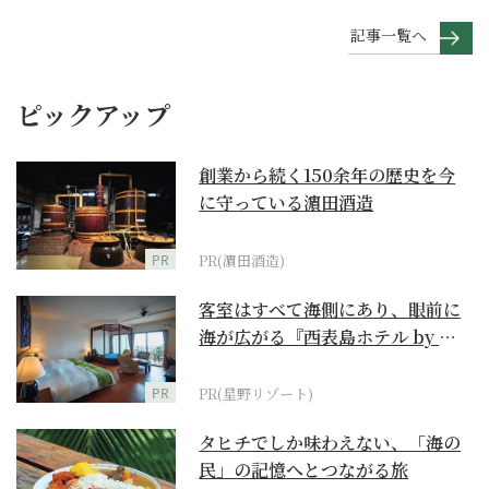
記事一覧へ
ピックアップ
創業から続く150余年の歴史を今
に守っている濵田酒造
PR
PR(濵田酒造)
客室はすべて海側にあり、眼前に
海が広がる『西表島ホテル by 星
野リゾート』
PR
PR(星野リゾート)
タヒチでしか味わえない、「海の
民」の記憶へとつながる旅