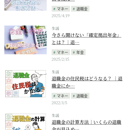
マネー
退職金
2025/4/19
生活
今さら聞けない「確定拠出年金」
とは？｜退…
マネー
年金
2025/2/15
生活
退職金の住民税はどうなる？ ｜退
職金にか…
マネー
退職金
2022/3/5
生活
退職金の計算方法｜いくらの退職
金が見込め…