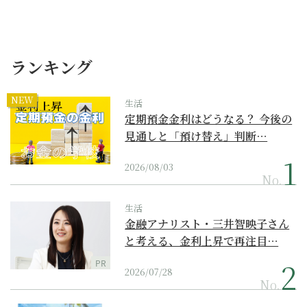
ランキング
NEW
生活
定期預金金利はどうなる？ 今後の
見通しと「預け替え」判断…
2026/08/03
No.
生活
金融アナリスト・三井智映子さん
と考える、金利上昇で再注目…
PR
2026/07/28
No.