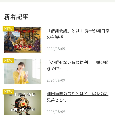
新着記事
NEW
「清洲会議」とは？ 秀吉が織田家
の主導権…
2026/08/09
NEW
手が離せない時に便利！ 頭の動
きでiPh…
2026/08/09
NEW
池田恒興の最期とは？｜信長の乳
兄弟として…
2026/08/09