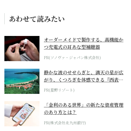
あわせて読みたい
オーダーメイドで製作する、高機能か
つ充電式の耳あな型補聴器
PR(ソノヴァ・ジャパン株式会社)
静かな波のせせらぎと、満天の星が広
がり、くつろぎを体感できる『西表島
ホテル by...
PR(星野リゾート)
「金利のある世界」の新たな資産管理
のあり方とは？
PR(株式会社北九州銀行)