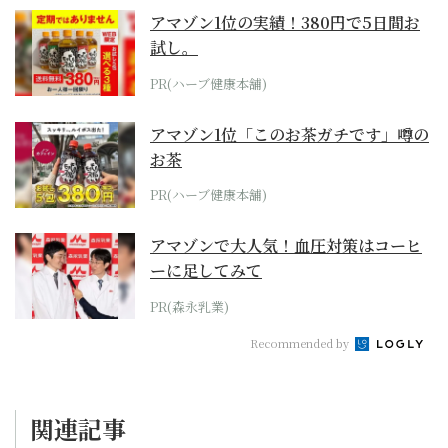
アマゾン1位の実績！380円で5日間お
試し。
PR(ハーブ健康本舗)
アマゾン1位「このお茶ガチです」噂の
お茶
PR(ハーブ健康本舗)
アマゾンで大人気！血圧対策はコーヒ
ーに足してみて
PR(森永乳業)
Recommended by
関連記事