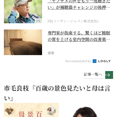
「ヤブサメの声をもう一度聴きた
い」が補聴器チャレンジの後押し
に
PR
PR(ソノヴァ・ジャパン株式会社)
専門家が指南する、驚くほど睡眠
の質を上げる室内空間の改善策と
は
健康
Recommended by
記事一覧へ
市毛良枝『百歳の景色見たいと母は言
い』