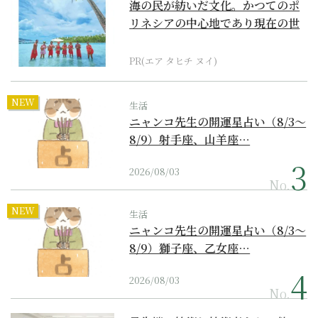
海の民が紡いだ文化。かつてのポ
リネシアの中心地であり現在の世
界遺産からみえてくる...
PR(エア タヒチ ヌイ)
NEW
生活
ニャンコ先生の開運星占い（8/3～
8/9）射手座、山羊座…
2026/08/03
No.
NEW
生活
ニャンコ先生の開運星占い（8/3～
8/9）獅子座、乙女座…
2026/08/03
No.