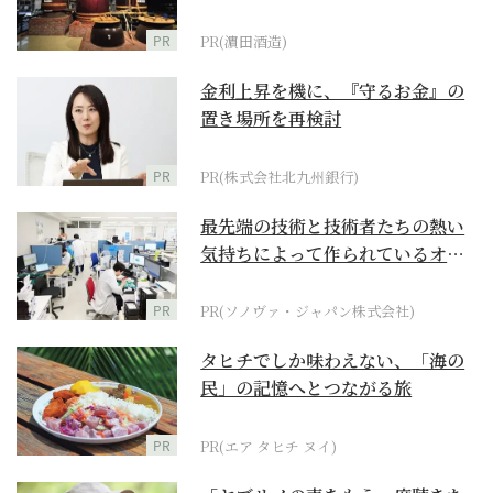
PR
PR(濵田酒造)
金利上昇を機に、『守るお金』の
置き場所を再検討
PR
PR(株式会社北九州銀行)
最先端の技術と技術者たちの熱い
気持ちによって作られているオー
ダーメイド補聴器
PR
PR(ソノヴァ・ジャパン株式会社)
タヒチでしか味わえない、「海の
民」の記憶へとつながる旅
PR
PR(エア タヒチ ヌイ)