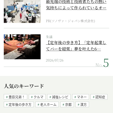
最先端の技術と技術者たちの熱い
気持ちによって作られているオー
ダーメイド補聴器
PR(ソノヴァ・ジャパン株式会社)
生活
【定年後の歩き方】「定年起業し
てバーを経営」夢を叶えた6…
2026/07/26
No.
人気のキーワード
豊臣兄弟！
クルマ
減塩レシピ
マネー
認知症
定年後の歩き方
老人ホーム
京都
漢方