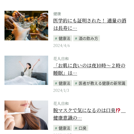
健康
医学的にも証明された！ 適量の酒
は長寿に…
健康法
酒の飲み方
2024/4/6
花人日和
「お肌に良いのは夜10時～２時の
睡眠」は…
健康法
医者が教える健康の新常識
2024/1/3
花人日和
脱マスクで気になるのは口臭
健康意識の…
健康法
口臭