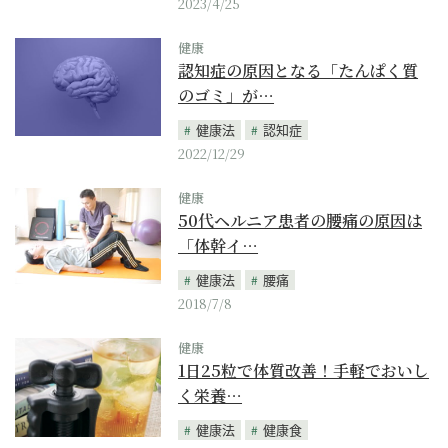
2023/4/25
健康
認知症の原因となる「たんぱく質
のゴミ」が…
健康法
認知症
2022/12/29
健康
50代ヘルニア患者の腰痛の原因は
「体幹イ…
健康法
腰痛
2018/7/8
健康
1日25粒で体質改善！手軽でおいし
く栄養…
健康法
健康食