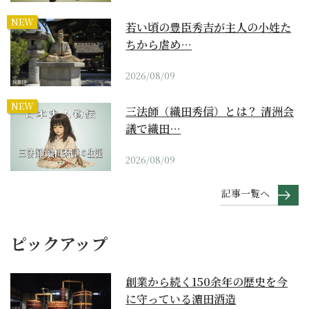
NEW
若い頃の豊臣秀吉が主人の小姓た
ちから虐め…
2026/08/09
NEW
三法師（織田秀信）とは？ 清洲会
議で織田…
2026/08/09
記事一覧へ
ピックアップ
創業から続く150余年の歴史を今
に守っている濵田酒造