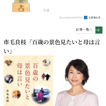
座編
生活
Recommended by
記事一覧へ
市毛良枝『百歳の景色見たいと母は言
い』