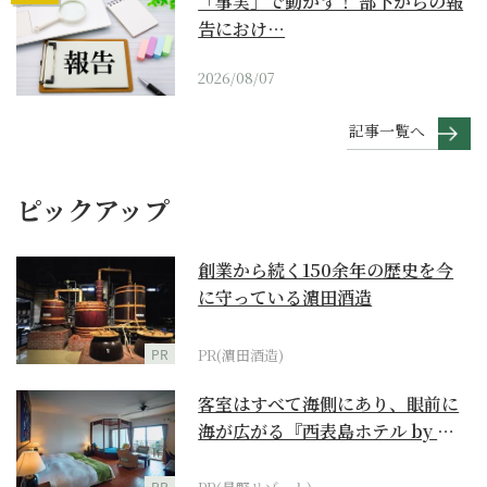
「事実」で動かす！ 部下からの報
告におけ…
2026/08/07
記事一覧へ
ピックアップ
創業から続く150余年の歴史を今
に守っている濵田酒造
PR
PR(濵田酒造)
客室はすべて海側にあり、眼前に
海が広がる『西表島ホテル by 星
野リゾート』
PR