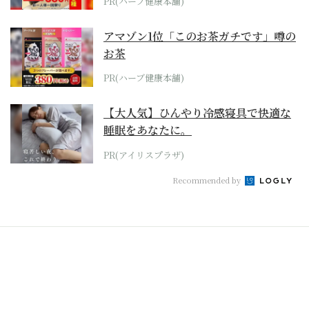
PR(ハーブ健康本舗)
アマゾン1位「このお茶ガチです」噂の
お茶
PR(ハーブ健康本舗)
【大人気】ひんやり冷感寝具で快適な
睡眠をあなたに。
PR(アイリスプラザ)
Recommended by