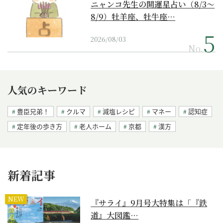
ニャンコ先生の開運星占い（8/3～
8/9）牡羊座、牡牛座…
2026/08/03
No.
人気のキーワード
豊臣兄弟！
クルマ
減塩レシピ
マネー
認知症
定年後の歩き方
老人ホーム
京都
漢方
新着記事
NEW
『サライ』9月号大特集は「『鉄
道』大図鑑…