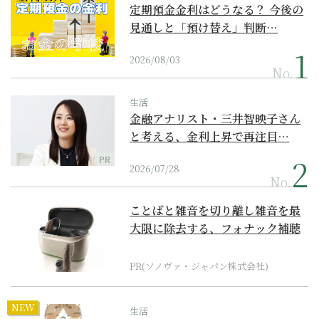
定期預金金利はどうなる？ 今後の
見通しと「預け替え」判断…
2026/08/03
No.
生活
金融アナリスト・三井智映子さん
と考える、金利上昇で再注目…
PR
2026/07/28
No.
ことばと雑音を切り離し雑音を最
大限に除去する、フォナック補聴
器の最上位モデル
PR(ソノヴァ・ジャパン株式会社)
NEW
生活