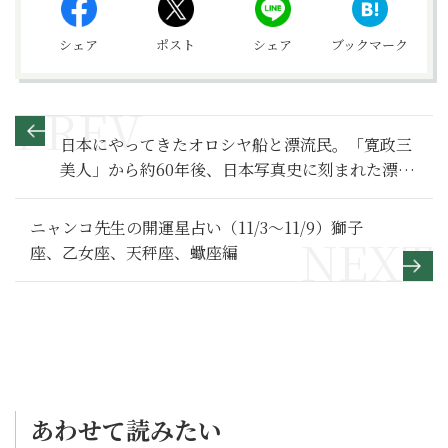
シェア
ポスト
シェア
ブックマーク
日本にやってきたオロシヤ船と漂流民。「寛政三
美人」から約60年後、日本写真史に刻まれた漂流
民たちの姿【べらぼう～蔦重栄華乃夢噺～ 満喫リ
ポート】漂流民編
ニャンコ先生の開運星占い（11/3～11/9）獅子
座、乙女座、天秤座、蠍座編
あわせて読みたい