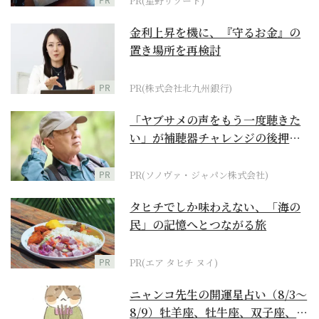
PR(星野リゾート)
金利上昇を機に、『守るお金』の
置き場所を再検討
PR
PR(株式会社北九州銀行)
「ヤブサメの声をもう一度聴きた
い」が補聴器チャレンジの後押し
に
PR
PR(ソノヴァ・ジャパン株式会社)
タヒチでしか味わえない、「海の
民」の記憶へとつながる旅
PR
PR(エア タヒチ ヌイ)
ニャンコ先生の開運星占い（8/3～
8/9）牡羊座、牡牛座、双子座、蟹