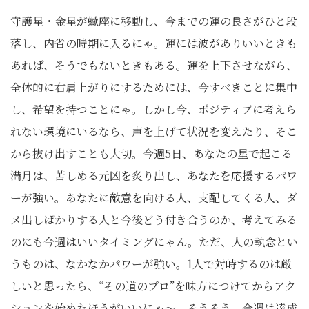
守護星・金星が蠍座に移動し、今までの運の良さがひと段
落し、内省の時期に入るにゃ。運には波がありいいときも
あれば、そうでもないときもある。運を上下させながら、
全体的に右肩上がりにするためには、今すべきことに集中
し、希望を持つことにゃ。しかし今、ポジティブに考えら
れない環境にいるなら、声を上げて状況を変えたり、そこ
から抜け出すことも大切。今週5日、あなたの星で起こる
満月は、苦しめる元凶を炙り出し、あなたを応援するパワ
ーが強い。あなたに敵意を向ける人、支配してくる人、ダ
メ出しばかりする人と今後どう付き合うのか、考えてみる
のにも今週はいいタイミングにゃん。ただ、人の執念とい
うものは、なかなかパワーが強い。1人で対峙するのは厳
しいと思ったら、“その道のプロ”を味方につけてからアク
ションを始めたほうがいいにゃ〜。そうそう、今週は達成