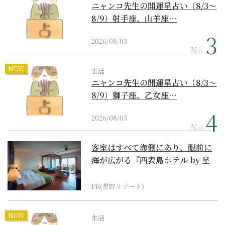
ニャンコ先生の開運星占い（8/3～
8/9）射手座、山羊座…
2026/08/03
No.
NEW
生活
ニャンコ先生の開運星占い（8/3～
8/9）獅子座、乙女座…
2026/08/03
No.
客室はすべて海側にあり、眼前に
海が広がる『西表島ホテル by 星
野リゾート』
PR(星野リゾート)
NEW
生活