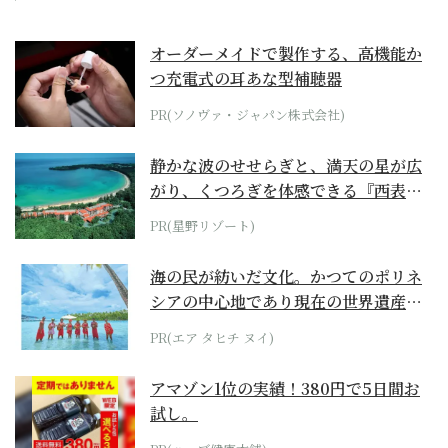
オーダーメイドで製作する、高機能か
つ充電式の耳あな型補聴器
PR(ソノヴァ・ジャパン株式会社)
静かな波のせせらぎと、満天の星が広
がり、くつろぎを体感できる『西表島
ホテル by...
PR(星野リゾート)
海の民が紡いだ文化。かつてのポリネ
シアの中心地であり現在の世界遺産か
らみえてくる...
PR(エア タヒチ ヌイ)
アマゾン1位の実績！380円で5日間お
試し。