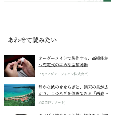
～その２～
あわせて読みたい
オーダーメイドで製作する、高機能か
つ充電式の耳あな型補聴器
PR(ソノヴァ・ジャパン株式会社)
静かな波のせせらぎと、満天の星が広
がり、くつろぎを体感できる『西表島
ホテル by...
PR(星野リゾート)