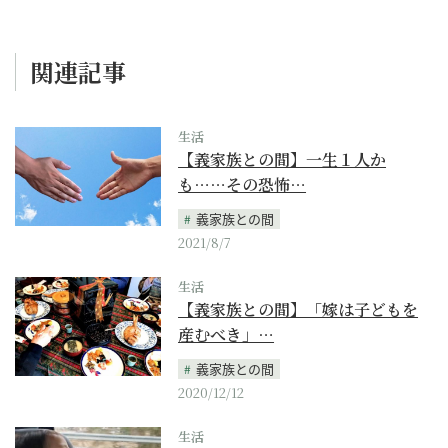
関連記事
生活
【義家族との間】一生１人か
も……その恐怖…
義家族との間
2021/8/7
生活
【義家族との間】「嫁は子どもを
産むべき」…
義家族との間
2020/12/12
生活