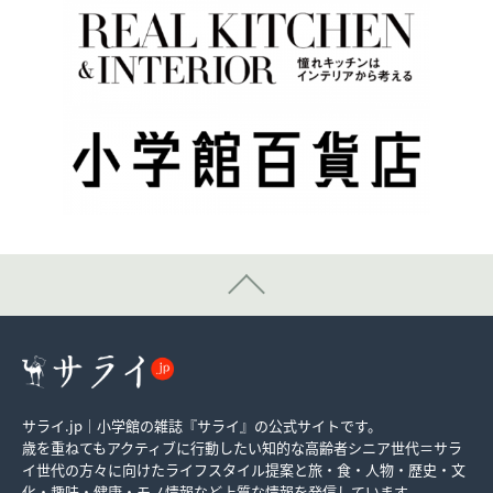
サライ.jp｜小学館の雑誌『サライ』の公式サイトです。
歳を重ねてもアクティブに行動したい知的な高齢者シニア世代＝サラ
イ世代の方々に向けたライフスタイル提案と旅・食・人物・歴史・文
化・趣味・健康・モノ情報など上質な情報を発信しています。