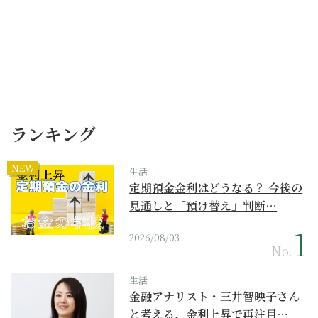
ランキング
NEW
生活
定期預金金利はどうなる？ 今後の
見通しと「預け替え」判断…
2026/08/03
No.
生活
金融アナリスト・三井智映子さん
と考える、金利上昇で再注目…