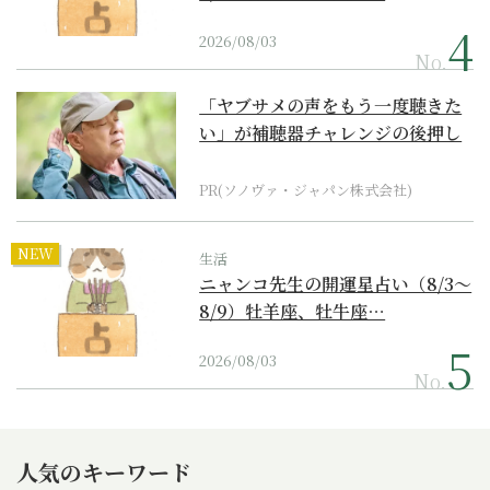
2026/08/03
No.
「ヤブサメの声をもう一度聴きた
い」が補聴器チャレンジの後押し
に
PR(ソノヴァ・ジャパン株式会社)
NEW
生活
ニャンコ先生の開運星占い（8/3～
8/9）牡羊座、牡牛座…
2026/08/03
No.
人気のキーワード