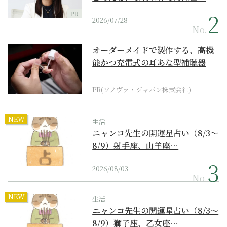
PR
2026/07/28
No.
オーダーメイドで製作する、高機
能かつ充電式の耳あな型補聴器
PR(ソノヴァ・ジャパン株式会社)
NEW
生活
ニャンコ先生の開運星占い（8/3～
8/9）射手座、山羊座…
2026/08/03
No.
NEW
生活
ニャンコ先生の開運星占い（8/3～
8/9）獅子座、乙女座…