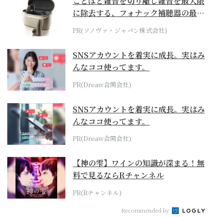
ことばと雑音を切り離し雑音を最大限
に除去する、フォナック補聴器の最上
位モデル
PR(ソノヴァ・ジャパン株式会社)
SNSアカウントを着実に成長。実はみ
んなココ使ってます。
PR(Dreaw合同会社)
SNSアカウントを着実に成長。実はみ
んなココ使ってます。
PR(Dreaw合同会社)
【神の雫】ワインの知識が深まる！無
料で見るならRチャンネル
PR(Rチャンネル)
Recommended by