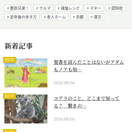
豊臣兄弟！
クルマ
減塩レシピ
マネー
認知症
定年後の歩き方
老人ホーム
京都
漢方
新着記事
NEW
聖書を読んだことはないがアダム
もノアも知…
2026/08/06
NEW
コアラのこと、どこまで知って
る？ 驚きの…
2026/08/06
NEW