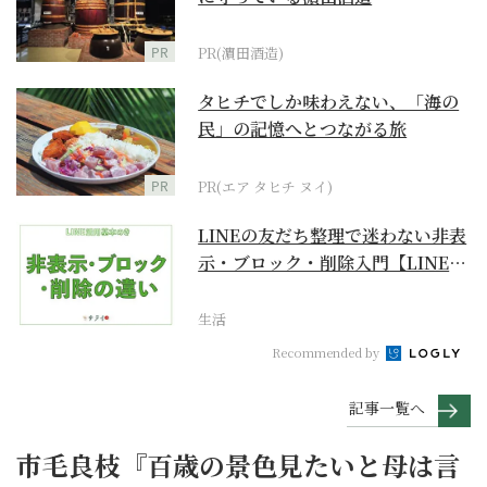
PR
PR(濵田酒造)
タヒチでしか味わえない、「海の
民」の記憶へとつながる旅
PR
PR(エア タヒチ ヌイ)
LINEの友だち整理で迷わない非表
示・ブロック・削除入門【LINE活
用基本のき】
生活
Recommended by
記事一覧へ
市毛良枝『百歳の景色見たいと母は言