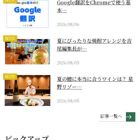
Google翻訳をChromeで使う基
本…
2026/08/06
NEW
夏にぴったりな焼酎アレンジを吉
尾編集長が…
2026/08/05
NEW
夏の鱧に本当に合うワインは？ 星
野リゾー…
2026/08/05
記事一覧へ
ピックアップ