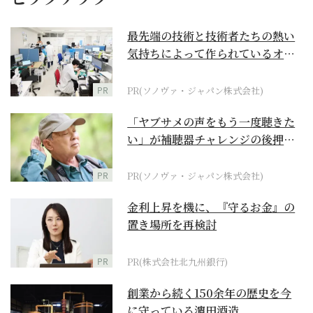
最先端の技術と技術者たちの熱い
気持ちによって作られているオー
ダーメイド補聴器
PR
PR(ソノヴァ・ジャパン株式会社)
「ヤブサメの声をもう一度聴きた
い」が補聴器チャレンジの後押し
に
PR
PR(ソノヴァ・ジャパン株式会社)
金利上昇を機に、『守るお金』の
置き場所を再検討
PR
PR(株式会社北九州銀行)
創業から続く150余年の歴史を今
に守っている濵田酒造