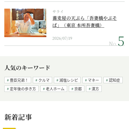
サライ
蕎麦屋の天ぷら「吾妻橋やぶそ
ば」（東京 本所吾妻橋）
2026/07/19
No.
人気のキーワード
豊臣兄弟！
クルマ
減塩レシピ
マネー
認知症
定年後の歩き方
老人ホーム
京都
漢方
新着記事