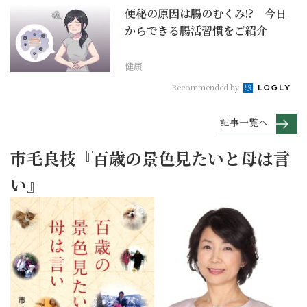
便秘の原因は腸のむくみ!? 今日
からできる腸活習慣をご紹介
健康
Recommended by
記事一覧へ
市毛良枝『百歳の景色見たいと母は言
い』