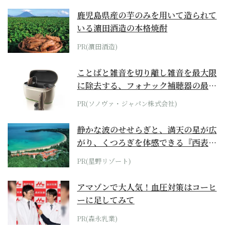
鹿児島県産の芋のみを用いて造られて
いる濵田酒造の本格焼酎
PR(濵田酒造)
ことばと雑音を切り離し雑音を最大限
に除去する、フォナック補聴器の最上
位モデル
PR(ソノヴァ・ジャパン株式会社)
静かな波のせせらぎと、満天の星が広
がり、くつろぎを体感できる『西表島
ホテル by...
PR(星野リゾート)
アマゾンで大人気！血圧対策はコーヒ
ーに足してみて
PR(森永乳業)