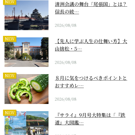
NEW
清洲会議の舞台「尾張国」とは？
信長の統…
2026/08/08
NEW
【先人に学ぶ人生の仕舞い方】大
山捨松・5…
2026/08/08
NEW
８月に気をつけるべきポイントと
おすすめレ…
2026/08/08
NEW
『サライ』9月号大特集は「『鉄
道』大図鑑…