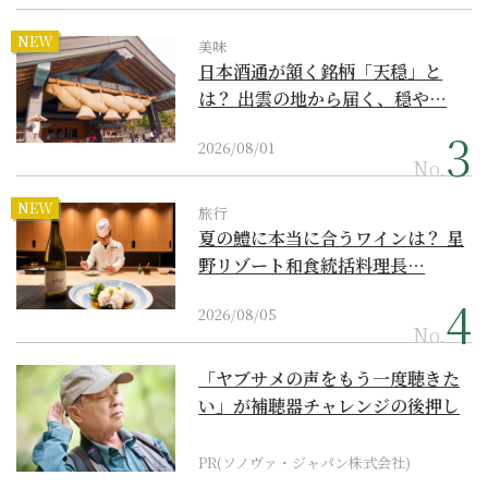
NEW
美味
日本酒通が頷く銘柄「天穏」と
は？ 出雲の地から届く、穏や…
2026/08/01
No.
NEW
旅行
夏の鱧に本当に合うワインは？ 星
野リゾート和食統括料理長…
2026/08/05
No.
「ヤブサメの声をもう一度聴きた
い」が補聴器チャレンジの後押し
に
PR(ソノヴァ・ジャパン株式会社)