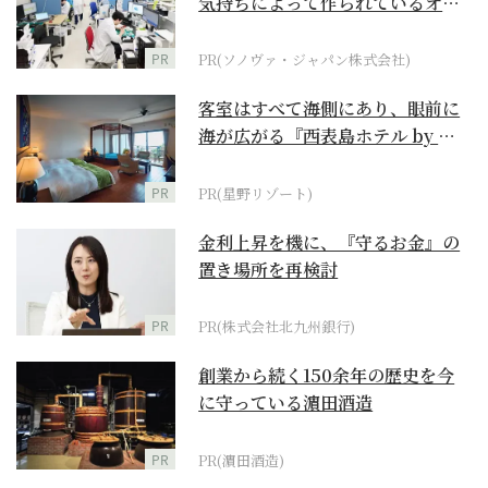
気持ちによって作られているオー
ダーメイド補聴器
PR
PR(ソノヴァ・ジャパン株式会社)
客室はすべて海側にあり、眼前に
海が広がる『西表島ホテル by 星
野リゾート』
PR
PR(星野リゾート)
金利上昇を機に、『守るお金』の
置き場所を再検討
PR
PR(株式会社北九州銀行)
創業から続く150余年の歴史を今
に守っている濵田酒造
PR
PR(濵田酒造)