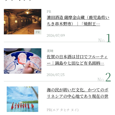
PR
濵田酒造 薩摩金山蔵（鹿児島県い
ちき串木野市）｜「焼酎王…
PR
2026/07/09
No.
美味
佐賀の日本酒は甘口でフルーティ
ー｜鍋島や七田など有名銘柄…
2026/07/25
No.
海の民が紡いだ文化。かつてのポ
リネシアの中心地であり現在の世
界遺産からみえてくる...
PR(エア タヒチ ヌイ)