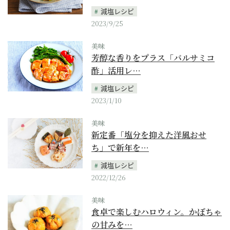
減塩レシピ
2023/9/25
美味
芳醇な香りをプラス「バルサミコ
酢」活用レ…
減塩レシピ
2023/1/10
美味
新定番「塩分を抑えた洋風おせ
ち」で新年を…
減塩レシピ
2022/12/26
美味
食卓で楽しむハロウィン。かぼちゃ
の甘みを…