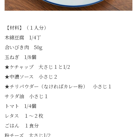
【材料】（１人分）
木綿豆腐 1/4丁
合いびき肉 50g
玉ねぎ 1/8個
★ケチャップ 大さじ１と1/2
★中濃ソース 小さじ２
★チリパウダー（なければカレー粉） 小さじ１
サラダ油 小さじ１
トマト 1/4個
レタス １～２枚
ごはん １食分
粉チーズ 大さじ1/2