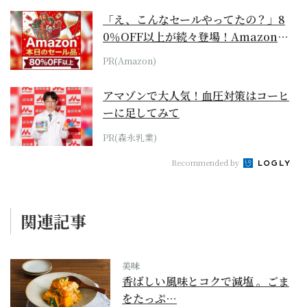
「え、こんなセールやってたの？」8
0％OFF以上が続々登場！Amazonの
本気が...
PR(Amazon)
アマゾンで大人気！血圧対策はコーヒ
ーに足してみて
PR(森永乳業)
Recommended by
関連記事
美味
香ばしい風味とコクで減塩 。ごま
をたっぷ…