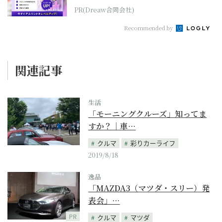
PR(Dreaw合同会社)
Recommended by
関連記事
生活
「モーニングクルーズ」知ってま
すか？｜車…
クルマ
彩りカーライフ
2019/8/18
逸品
「MAZDA3（マツダ・スリー）発
表会」…
PR
クルマ
マツダ