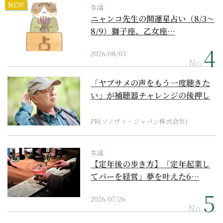
NEW
生活
ニャンコ先生の開運星占い（8/3～
8/9）獅子座、乙女座…
2026/08/03
No.
「ヤブサメの声をもう一度聴きた
い」が補聴器チャレンジの後押し
に
PR(ソノヴァ・ジャパン株式会社)
生活
【定年後の歩き方】「定年起業し
てバーを経営」夢を叶えた6…
2026/07/26
No.