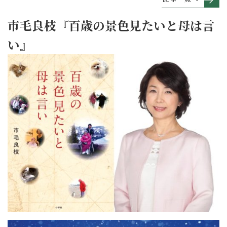
市毛良枝『百歳の景色見たいと母は言
い』