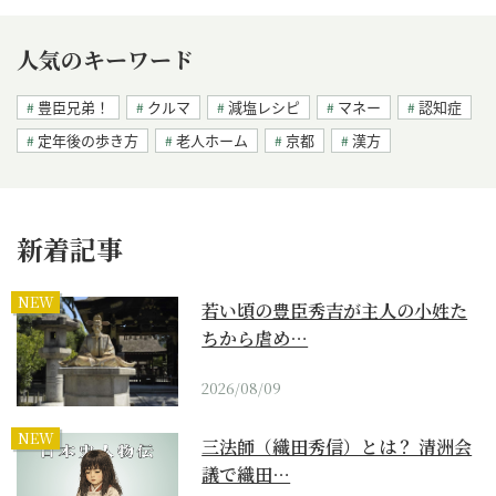
人気のキーワード
豊臣兄弟！
クルマ
減塩レシピ
マネー
認知症
定年後の歩き方
老人ホーム
京都
漢方
新着記事
NEW
若い頃の豊臣秀吉が主人の小姓た
ちから虐め…
2026/08/09
NEW
三法師（織田秀信）とは？ 清洲会
議で織田…