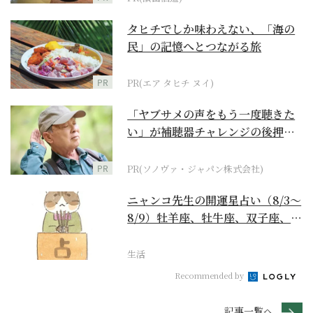
タヒチでしか味わえない、「海の
民」の記憶へとつながる旅
PR
PR(エア タヒチ ヌイ)
「ヤブサメの声をもう一度聴きた
い」が補聴器チャレンジの後押し
に
PR
PR(ソノヴァ・ジャパン株式会社)
ニャンコ先生の開運星占い（8/3～
8/9）牡羊座、牡牛座、双子座、蟹
座編
生活
Recommended by
記事一覧へ