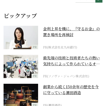
ピックアップ
金利上昇を機に、『守るお金』の
置き場所を再検討
PR
PR(株式会社北九州銀行)
最先端の技術と技術者たちの熱い
気持ちによって作られているオー
ダーメイド補聴器
PR
PR(ソノヴァ・ジャパン株式会社)
創業から続く150余年の歴史を今
に守っている濵田酒造
PR
PR(濵田酒造)