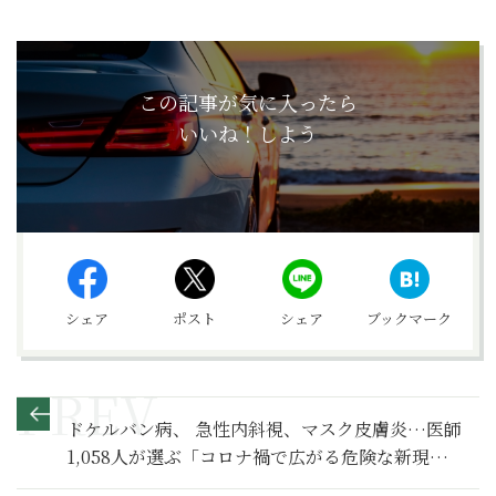
この記事が気に入ったら
いいね！しよう
シェア
ポスト
シェア
ブックマーク
ドケルバン病、 急性内斜視、マスク皮膚炎…医師
1,058人が選ぶ「コロナ禍で広がる危険な新現代
病」TOP10