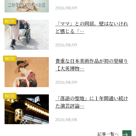
2026/08/09
NEW
「ママ」との同居。壁はないけれ
ど感じる「…
2026/08/09
NEW
貴重な日本美術作品が初の里帰り
【大英博物…
2026/08/09
NEW
「落語の聖地」に１年間通い続け
た演芸評論…
2026/08/08
記事一覧へ