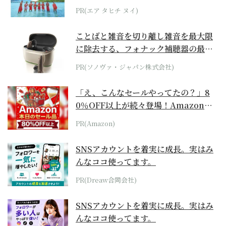
らみえてくる...
PR(エア タヒチ ヌイ)
ことばと雑音を切り離し雑音を最大限
に除去する、フォナック補聴器の最上
位モデル
PR(ソノヴァ・ジャパン株式会社)
「え、こんなセールやってたの？」8
0％OFF以上が続々登場！Amazonの
本気が...
PR(Amazon)
SNSアカウントを着実に成長。実はみ
んなココ使ってます。
PR(Dreaw合同会社)
SNSアカウントを着実に成長。実はみ
んなココ使ってます。