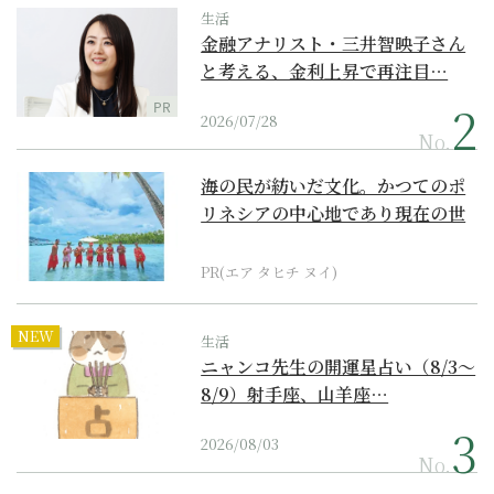
生活
金融アナリスト・三井智映子さん
と考える、金利上昇で再注目…
PR
2026/07/28
No.
海の民が紡いだ文化。かつてのポ
リネシアの中心地であり現在の世
界遺産からみえてくる...
PR(エア タヒチ ヌイ)
NEW
生活
ニャンコ先生の開運星占い（8/3～
8/9）射手座、山羊座…
2026/08/03
No.