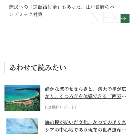
庶民への「定額給付金」もあった、江戸幕府のパ
ンデミック対策
あわせて読みたい
静かな波のせせらぎと、満天の星が広
がり、くつろぎを体感できる『西表島
ホテル by...
PR(星野リゾート)
海の民が紡いだ文化。かつてのポリネ
シアの中心地であり現在の世界遺産か