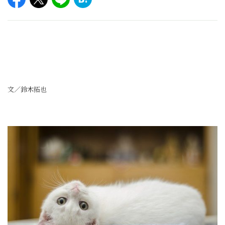
文／鈴木拓也