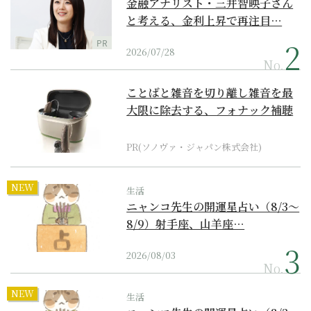
金融アナリスト・三井智映子さん
と考える、金利上昇で再注目…
PR
2026/07/28
No.
ことばと雑音を切り離し雑音を最
大限に除去する、フォナック補聴
器の最上位モデル
PR(ソノヴァ・ジャパン株式会社)
NEW
生活
ニャンコ先生の開運星占い（8/3～
8/9）射手座、山羊座…
2026/08/03
No.
NEW
生活