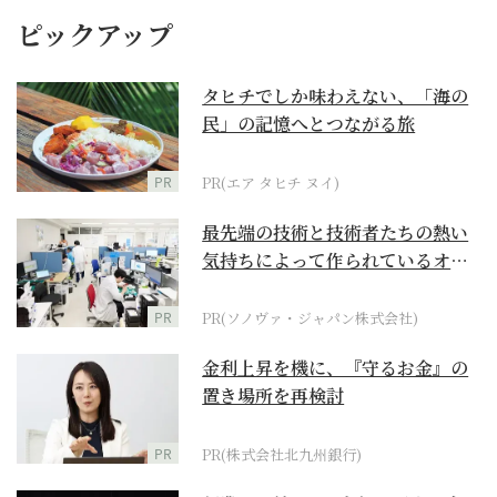
ピックアップ
タヒチでしか味わえない、「海の
民」の記憶へとつながる旅
PR
PR(エア タヒチ ヌイ)
最先端の技術と技術者たちの熱い
気持ちによって作られているオー
ダーメイド補聴器
PR
PR(ソノヴァ・ジャパン株式会社)
金利上昇を機に、『守るお金』の
置き場所を再検討
PR
PR(株式会社北九州銀行)