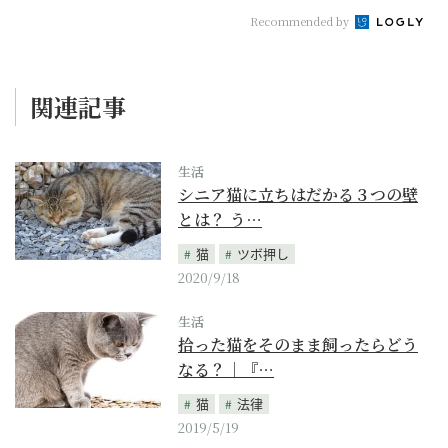
Recommended by
関連記事
生活
シニア猫に立ちはだかる３つの壁
とは？ う…
猫
ツボ押し
2020/9/18
生活
拾った猫をそのまま飼ったらどう
なる？｜『…
猫
法律
2019/5/19