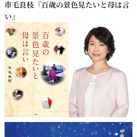
市毛良枝『百歳の景色見たいと母は言
い』