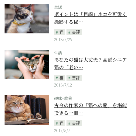
生活
ポイントは「目線」ネコを可愛く
撮影する秘…
猫
書評
2018/7/29
生活
あなたの猫は大丈夫？高齢シニア
猫の「老い…
猫
書評
2018/7/12
趣味･教養
古今の作家の「猫への愛」を堪能
できる一冊…
猫
書評
2017/5/7