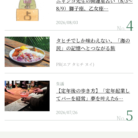
ニャンコ先生の開運星占い（8/3～
8/9）獅子座、乙女座…
2026/08/03
No.
タヒチでしか味わえない、「海の
民」の記憶へとつながる旅
PR(エア タヒチ ヌイ)
生活
【定年後の歩き方】「定年起業し
てバーを経営」夢を叶えた6…
2026/07/26
No.