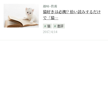
趣味･教養
猫好きは必携!? 拾い読みするだけ
で「猫…
猫
書評
2017/4/14