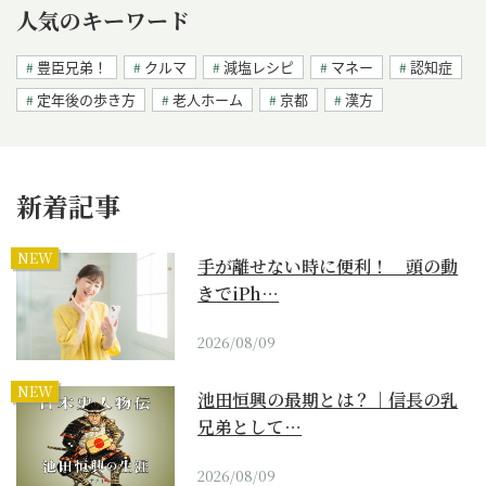
人気のキーワード
豊臣兄弟！
クルマ
減塩レシピ
マネー
認知症
定年後の歩き方
老人ホーム
京都
漢方
新着記事
NEW
手が離せない時に便利！ 頭の動
きでiPh…
2026/08/09
NEW
池田恒興の最期とは？｜信長の乳
兄弟として…
2026/08/09