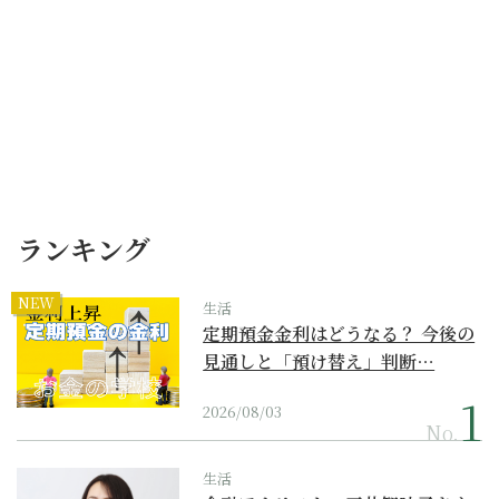
ランキング
NEW
生活
定期預金金利はどうなる？ 今後の
見通しと「預け替え」判断…
2026/08/03
No.
生活