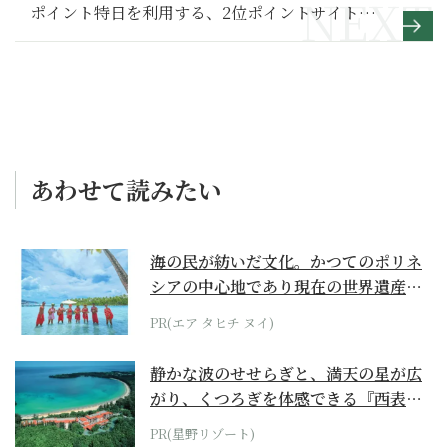
ポイント特日を利用する、2位ポイントサイト経
由で購入する、1位は？
あわせて読みたい
海の民が紡いだ文化。かつてのポリネ
シアの中心地であり現在の世界遺産か
らみえてくる...
PR(エア タヒチ ヌイ)
静かな波のせせらぎと、満天の星が広
がり、くつろぎを体感できる『西表島
ホテル by...
PR(星野リゾート)