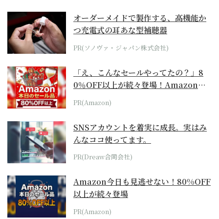
オーダーメイドで製作する、高機能か
つ充電式の耳あな型補聴器
PR(ソノヴァ・ジャパン株式会社)
「え、こんなセールやってたの？」8
0％OFF以上が続々登場！Amazonの
本気が...
PR(Amazon)
SNSアカウントを着実に成長。実はみ
んなココ使ってます。
PR(Dreaw合同会社)
Amazon今日も見逃せない！80%OFF
以上が続々登場
PR(Amazon)