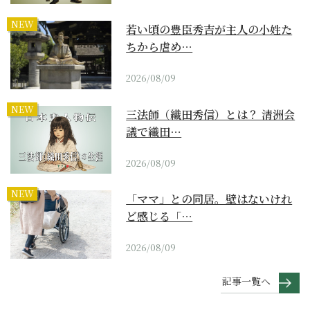
NEW
若い頃の豊臣秀吉が主人の小姓た
ちから虐め…
2026/08/09
NEW
三法師（織田秀信）とは？ 清洲会
議で織田…
2026/08/09
NEW
「ママ」との同居。壁はないけれ
ど感じる「…
2026/08/09
記事一覧へ