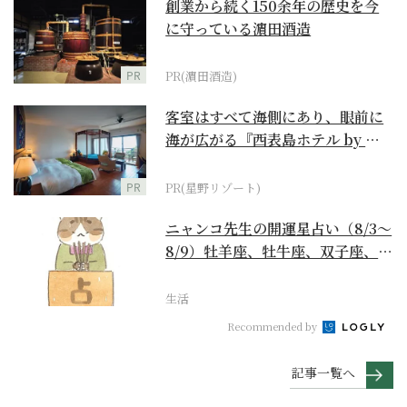
創業から続く150余年の歴史を今
に守っている濵田酒造
PR
PR(濵田酒造)
客室はすべて海側にあり、眼前に
海が広がる『西表島ホテル by 星
野リゾート』
PR
PR(星野リゾート)
ニャンコ先生の開運星占い（8/3～
8/9）牡羊座、牡牛座、双子座、蟹
座編
生活
Recommended by
記事一覧へ