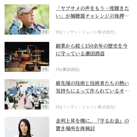
「ヤブサメの声をもう一度聴きた
い」が補聴器チャレンジの後押し
に
PR
PR(ソノヴァ・ジャパン株式会社)
創業から続く150余年の歴史を今
に守っている濵田酒造
PR
PR(濵田酒造)
最先端の技術と技術者たちの熱い
気持ちによって作られているオー
ダーメイド補聴器
PR
PR(ソノヴァ・ジャパン株式会社)
金利上昇を機に、『守るお金』の
置き場所を再検討