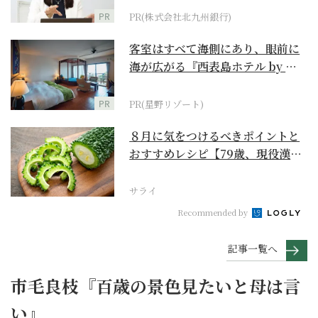
PR
PR(株式会社北九州銀行)
客室はすべて海側にあり、眼前に
海が広がる『西表島ホテル by 星
野リゾート』
PR
PR(星野リゾート)
８月に気をつけるべきポイントと
おすすめレシピ【79歳、現役漢方
家の季節の養生12...
サライ
Recommended by
記事一覧へ
市毛良枝『百歳の景色見たいと母は言
い』