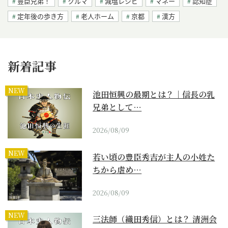
豊臣兄弟！
クルマ
減塩レシピ
マネー
認知症
定年後の歩き方
老人ホーム
京都
漢方
新着記事
NEW
池田恒興の最期とは？｜信長の乳
兄弟として…
2026/08/09
NEW
若い頃の豊臣秀吉が主人の小姓た
ちから虐め…
2026/08/09
NEW
三法師（織田秀信）とは？ 清洲会