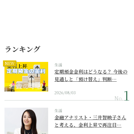
ランキング
NEW
生活
定期預金金利はどうなる？ 今後の
見通しと「預け替え」判断…
2026/08/03
No.
生活
金融アナリスト・三井智映子さん
と考える、金利上昇で再注目…