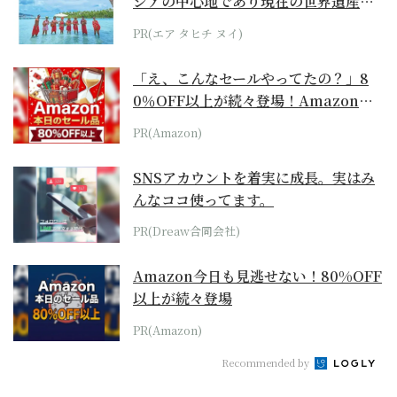
シアの中心地であり現在の世界遺産か
らみえてくる...
PR(エア タヒチ ヌイ)
「え、こんなセールやってたの？」8
0％OFF以上が続々登場！Amazonの
本気が...
PR(Amazon)
SNSアカウントを着実に成長。実はみ
んなココ使ってます。
PR(Dreaw合同会社)
Amazon今日も見逃せない！80%OFF
以上が続々登場
PR(Amazon)
Recommended by