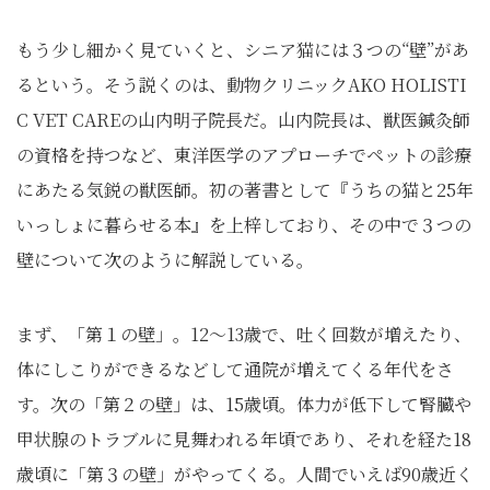
もう少し細かく見ていくと、シニア猫には３つの“壁”があ
るという。そう説くのは、動物クリニックAKO HOLISTI
C VET CAREの山内明子院長だ。山内院長は、獣医鍼灸師
の資格を持つなど、東洋医学のアプローチでペットの診療
にあたる気鋭の獣医師。初の著書として『うちの猫と25年
いっしょに暮らせる本』を上梓しており、その中で３つの
壁について次のように解説している。
まず、「第１の壁」。12～13歳で、吐く回数が増えたり、
体にしこりができるなどして通院が増えてくる年代をさ
す。次の「第２の壁」は、15歳頃。体力が低下して腎臓や
甲状腺のトラブルに見舞われる年頃であり、それを経た18
歳頃に「第３の壁」がやってくる。人間でいえば90歳近く