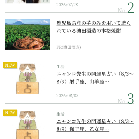
PR
2026/07/28
No.
鹿児島県産の芋のみを用いて造ら
れている濵田酒造の本格焼酎
PR(濵田酒造)
NEW
生活
ニャンコ先生の開運星占い（8/3～
8/9）射手座、山羊座…
2026/08/03
No.
NEW
生活
ニャンコ先生の開運星占い（8/3～
8/9）獅子座、乙女座…