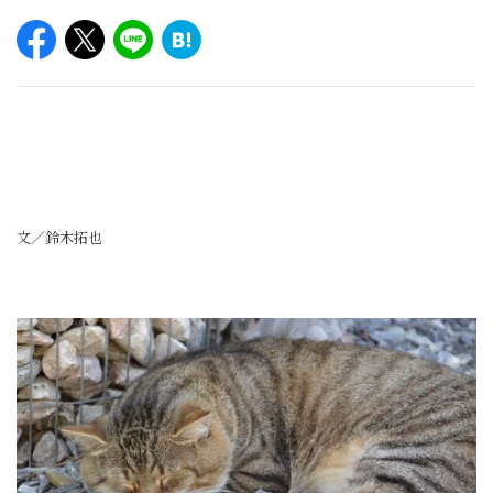
文／鈴木拓也