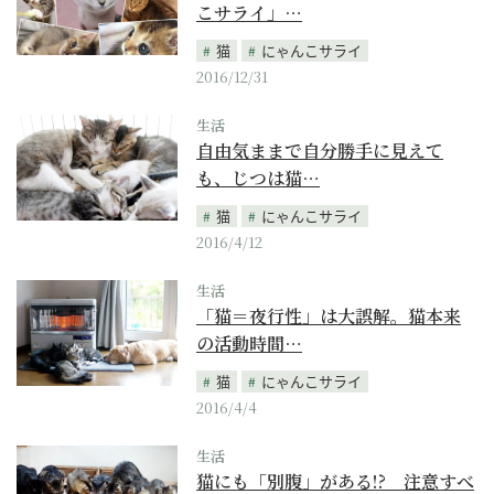
こサライ」…
猫
にゃんこサライ
2016/12/31
生活
自由気ままで自分勝手に見えて
も、じつは猫…
猫
にゃんこサライ
2016/4/12
生活
「猫＝夜行性」は大誤解。猫本来
の活動時間…
猫
にゃんこサライ
2016/4/4
生活
猫にも「別腹」がある!? 注意すべ