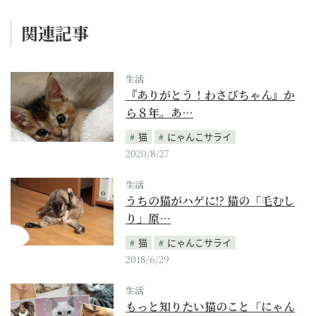
関連記事
生活
『ありがとう！わさびちゃん』か
ら８年。あ…
猫
にゃんこサライ
2020/8/27
生活
うちの猫がハゲに!? 猫の「毛むし
り」原…
猫
にゃんこサライ
2018/6/29
生活
もっと知りたい猫のこと「にゃん