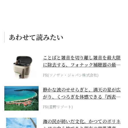
あわせて読みたい
ことばと雑音を切り離し雑音を最大限
に除去する、フォナック補聴器の最上
位モデル
PR(ソノヴァ・ジャパン株式会社)
静かな波のせせらぎと、満天の星が広
がり、くつろぎを体感できる『西表島
ホテル by...
PR(星野リゾート)
海の民が紡いだ文化。かつてのポリネ