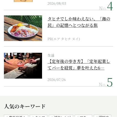
2026/08/03
No.
タヒチでしか味わえない、「海の
民」の記憶へとつながる旅
PR(エア タヒチ ヌイ)
生活
【定年後の歩き方】「定年起業し
てバーを経営」夢を叶えた6…
2026/07/26
No.
人気のキーワード