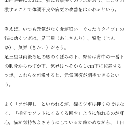
山内院長によれば、猫にも数多くのツボがあり、ここを刺
激することで体調不良や病気の改善をはかれるという。
例えば、いつも元気がなく食が細い「ぐったりタイプ」の
猫に効くツボは、足三里（あしさんり）、腎兪（じん
ゆ）、気界（きかい）だそう。
足三里は両後ろ足の膝のくぼみの下、腎兪は背中の一番下
の肋骨からわずか下、気界はへそから１cm下に位置する
ツボ。これらを刺激すると、元気回復が期待できるとい
う。
よく「ツボ押し」といわれるが、猫のツボは押すのではな
く、「指先でソフトにくるくる回す」ように触れるのが肝
心。猫が気持ちよさそうにしているか確かめながら、１日