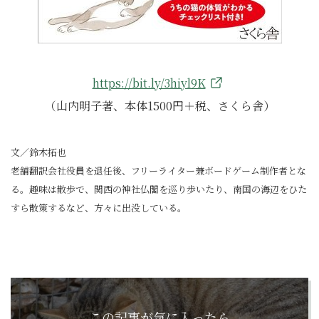
https://bit.ly/3hiyl9K
（山内明子著、本体1500円＋税、さくら舎）
文／鈴木拓也
老舗翻訳会社役員を退任後、フリーライター兼ボードゲーム制作者とな
る。趣味は散歩で、関西の神社仏閣を巡り歩いたり、南国の海辺をひた
すら散策するなど、方々に出没している。
この記事が気に入ったら