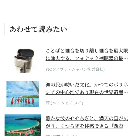
あわせて読みたい
ことばと雑音を切り離し雑音を最大限
に除去する、フォナック補聴器の最上
位モデル
PR(ソノヴァ・ジャパン株式会社)
海の民が紡いだ文化。かつてのポリネ
シアの中心地であり現在の世界遺産か
らみえてくる...
PR(エア タヒチ ヌイ)
静かな波のせせらぎと、満天の星が広
がり、くつろぎを体感できる『西表島
ホテル by...