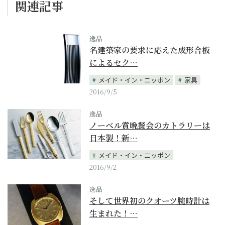
関連記事
逸品
名建築家の要求に応えた成形合板
によるセク…
メイド・イン・ニッポン
家具
2016/9/5
逸品
ノーベル賞晩餐会のカトラリーは
日本製！新…
メイド・イン・ニッポン
2016/9/2
逸品
そして世界初のクオーツ腕時計は
生まれた！…