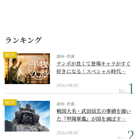
ランキング
NEW
趣味･教養
テンポが良くて登場キャラがすぐ
好きになる！スペシャル時代…
2026/08/02
No.
NEW
趣味･教養
戦国大名・武田信玄の事績を描い
た『甲陽軍鑑』が国を滅ぼす…
2026/08/02
No.