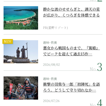
静かな波のせせらぎと、満天の星
が広がり、くつろぎを体感できる
『西表島ホテル by...
PR(星野リゾート)
NEW
趣味･教養
悪女から戦国ものまで。『篤姫』
でピークを迎えて過去15作…
2026/08/02
No.
趣味･教養
衝撃の羽柴与一郎「初陣死」を語
ろう。どうして守り切れなか…
2026/07/26
No.