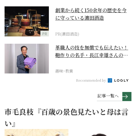
創業から続く150余年の歴史を今
に守っている濵田酒造
PR
PR(濵田酒造)
革職人の技を無償でも伝えたい！
鞄作りの名手・長江幸雄さんの第
二の人生の挑戦
趣味･教養
Recommended by
記事一覧へ
市毛良枝『百歳の景色見たいと母は言
い』