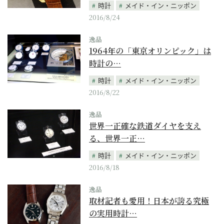
時計
メイド・イン・ニッポン
2016/8/24
逸品
1964年の「東京オリンピック」は
時計の…
時計
メイド・イン・ニッポン
2016/8/22
逸品
世界一正確な鉄道ダイヤを支え
る、世界一正…
時計
メイド・イン・ニッポン
2016/8/18
逸品
取材記者も愛用！日本が誇る究極
の実用時計…