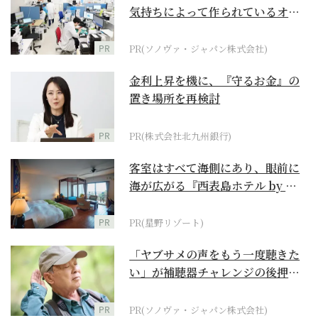
気持ちによって作られているオー
ダーメイド補聴器
PR
PR(ソノヴァ・ジャパン株式会社)
金利上昇を機に、『守るお金』の
置き場所を再検討
PR
PR(株式会社北九州銀行)
客室はすべて海側にあり、眼前に
海が広がる『西表島ホテル by 星
野リゾート』
PR
PR(星野リゾート)
「ヤブサメの声をもう一度聴きた
い」が補聴器チャレンジの後押し
に
PR
PR(ソノヴァ・ジャパン株式会社)