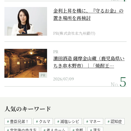
金利上昇を機に、『守るお金』の
置き場所を再検討
PR(株式会社北九州銀行)
PR
濵田酒造 薩摩金山蔵（鹿児島県い
ちき串木野市）｜「焼酎王…
PR
2026/07/09
No.
人気のキーワード
豊臣兄弟！
クルマ
減塩レシピ
マネー
認知症
定年後の歩き方
老人ホーム
京都
漢方