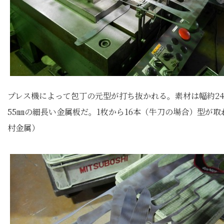
プレス機によって包丁の元型が打ち抜かれる。素材は幅約245
55㎜の細長い金属板だ。1枚から16本（牛刀の場合）型が取
村金属）