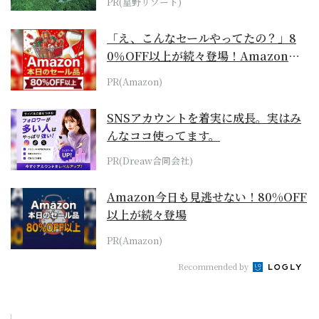
PR(星野リゾート)
「え、こんなセールやってたの？」8
0％OFF以上が続々登場！Amazonの
本気が...
PR(Amazon)
SNSアカウントを着実に成長。実はみ
んなココ使ってます。
PR(Dreaw合同会社)
Amazon今日も見逃せない！80%OFF
以上が続々登場
PR(Amazon)
Recommended by