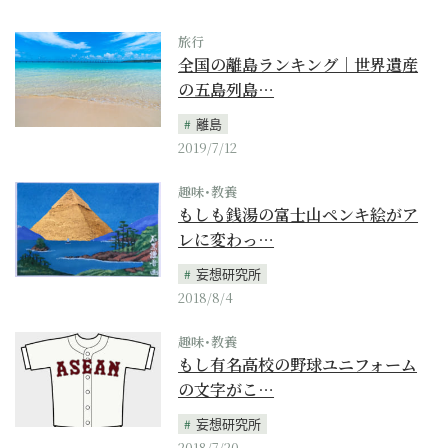
旅行
全国の離島ランキング｜世界遺産
の五島列島…
離島
2019/7/12
趣味･教養
もしも銭湯の富士山ペンキ絵がア
レに変わっ…
妄想研究所
2018/8/4
趣味･教養
もし有名高校の野球ユニフォーム
の文字がこ…
妄想研究所
2018/7/20