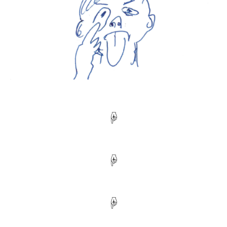
☟
☟
☟