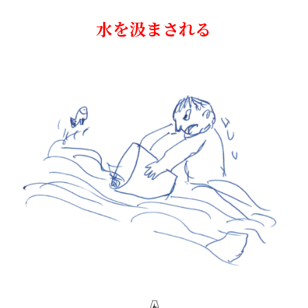
水を汲まされる
☟