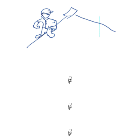
☟
☟
☟