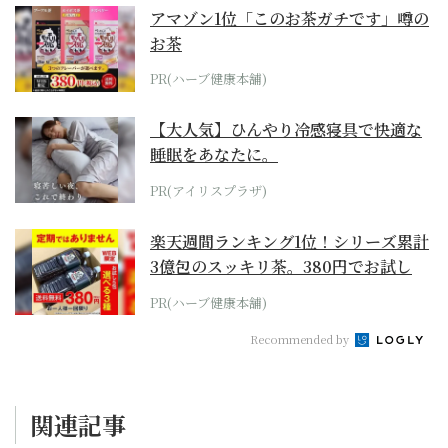
アマゾン1位「このお茶ガチです」噂の
お茶
PR(ハーブ健康本舗)
【大人気】ひんやり冷感寝具で快適な
睡眠をあなたに。
PR(アイリスプラザ)
楽天週間ランキング1位！シリーズ累計
3億包のスッキリ茶。380円でお試し
PR(ハーブ健康本舗)
Recommended by
関連記事