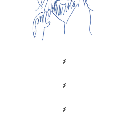
☟
☟
☟