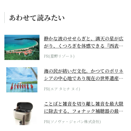
あわせて読みたい
静かな波のせせらぎと、満天の星が広
がり、くつろぎを体感できる『西表島
ホテル by...
PR(星野リゾート)
海の民が紡いだ文化。かつてのポリネ
シアの中心地であり現在の世界遺産か
らみえてくる...
PR(エア タヒチ ヌイ)
ことばと雑音を切り離し雑音を最大限
に除去する、フォナック補聴器の最上
位モデル
PR(ソノヴァ・ジャパン株式会社)