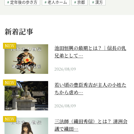
定年後の歩き方
老人ホーム
京都
漢方
新着記事
NEW
池田恒興の最期とは？｜信長の乳
兄弟として…
2026/08/09
NEW
若い頃の豊臣秀吉が主人の小姓た
ちから虐め…
2026/08/09
NEW
三法師（織田秀信）とは？ 清洲会
議で織田…