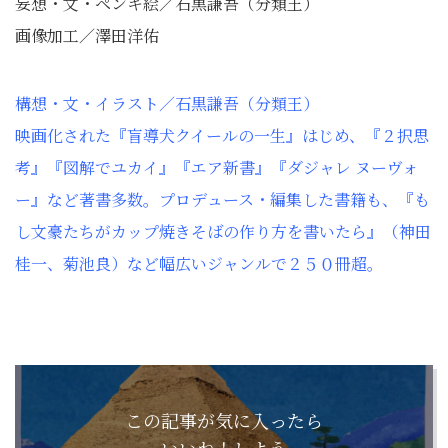
妄想・文・ペンキ絵／石黒謙吾（分類王）
画像加工／澤田洋佑
構想・文・イラスト／石黒謙吾（分類王）
映画化された『盲導犬クイールの一生』はじめ、『２択思
考』『図解でユカイ』『エア新書』『ダジャレ ヌーヴォ
ー』など著書多数。プロデュース・編集した書籍も、『も
し文豪たちがカップ焼きそばの作り方を書いたら』（神田
桂一、菊池良）など幅広いジャンルで２５０冊超。
この記事が気に入ったら
いいね！しよう