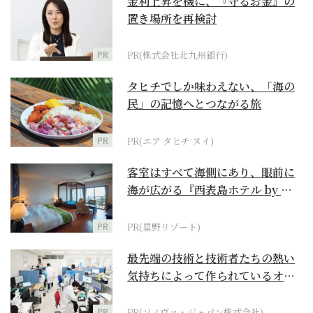
金利上昇を機に、『守るお金』の
置き場所を再検討
PR
PR(株式会社北九州銀行)
タヒチでしか味わえない、「海の
民」の記憶へとつながる旅
PR
PR(エア タヒチ ヌイ)
客室はすべて海側にあり、眼前に
海が広がる『西表島ホテル by 星
野リゾート』
PR
PR(星野リゾート)
最先端の技術と技術者たちの熱い
気持ちによって作られているオー
ダーメイド補聴器
PR
PR(ソノヴァ・ジャパン株式会社)