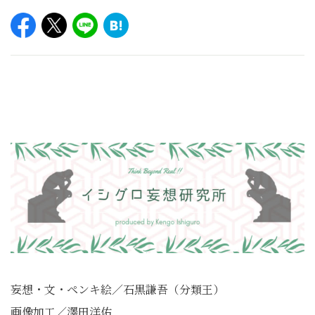
妄想・文・ペンキ絵／石黒謙吾（分類王）
画像加工／澤田洋佑