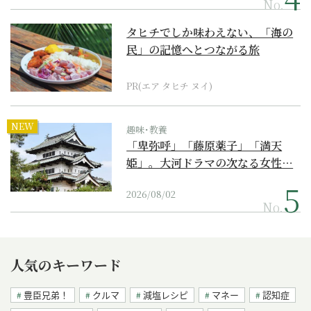
No.
タヒチでしか味わえない、「海の
民」の記憶へとつながる旅
PR(エア タヒチ ヌイ)
NEW
趣味･教養
「卑弥呼」「藤原薬子」「満天
姫」。大河ドラマの次なる女性…
2026/08/02
No.
人気のキーワード
豊臣兄弟！
クルマ
減塩レシピ
マネー
認知症