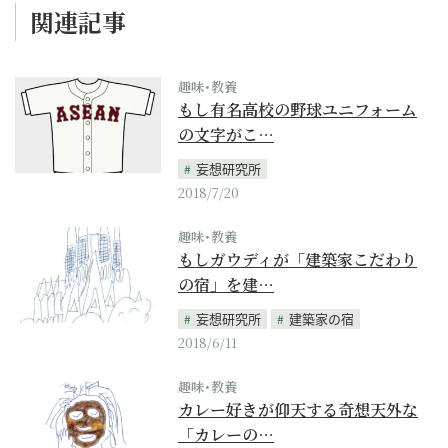
関連記事
趣味･教養
もし有名高校の野球ユニフォーム
の文字がこ…
妄想研究所
2018/7/20
趣味･教養
もしガウディが「建築家こだわり
の宿」を建…
妄想研究所
建築家の宿
2018/6/11
趣味･教養
カレー好きが仰天する奇想天外な
「カレーの…