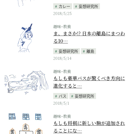
カレー
妄想研究所
2018/5/25
趣味･教養
ま、まさか!? 日本の離島にまつわ
る10…
妄想研究所
離島
2018/5/14
趣味･教養
もしも豪華バスが驚くべき方向に
進化すると…
バス
妄想研究所
2018/5/1
趣味･教養
もしも将棋に新しい駒が追加され
ることにな…