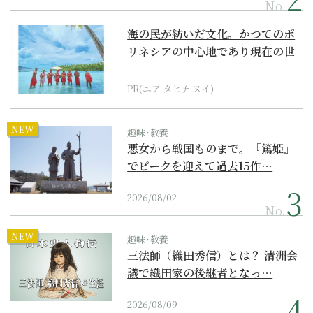
No.
海の民が紡いだ文化。かつてのポ
リネシアの中心地であり現在の世
界遺産からみえてくる...
PR(エア タヒチ ヌイ)
NEW
趣味･教養
悪女から戦国ものまで。『篤姫』
でピークを迎えて過去15作…
2026/08/02
No.
NEW
趣味･教養
三法師（織田秀信）とは？ 清洲会
議で織田家の後継者となっ…
2026/08/09