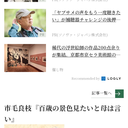
「ヤブサメの声をもう一度聴きた
い」が補聴器チャレンジの後押し
に
PR
PR(ソノヴァ・ジャパン株式会社)
稀代の浮世絵師の作品200点余り
が集結。京都市京セラ美術館の
「浮世絵スーパークリ...
催し物
Recommended by
記事一覧へ
市毛良枝『百歳の景色見たいと母は言
い』