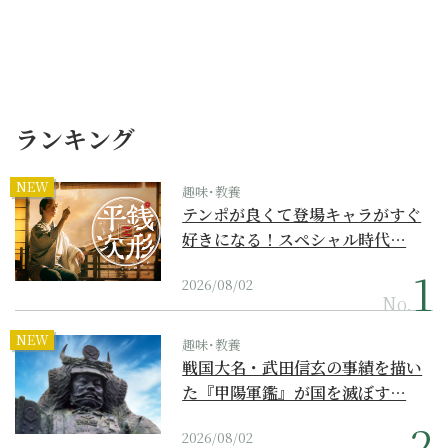
ランキング
NEW
趣味･教養
テンポが良くて登場キャラがすぐ
好きになる！スペシャル時代…
2026/08/02
No.
NEW
趣味･教養
戦国大名・武田信玄の事績を描い
た『甲陽軍鑑』が国を滅ぼす…
2026/08/02