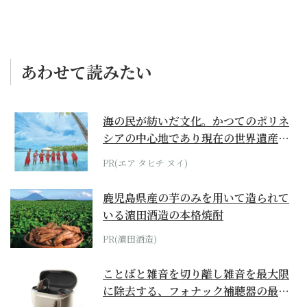
あわせて読みたい
海の民が紡いだ文化。かつてのポリネ
シアの中心地であり現在の世界遺産か
らみえてくる...
PR(エア タヒチ ヌイ)
鹿児島県産の芋のみを用いて造られて
いる濵田酒造の本格焼酎
PR(濵田酒造)
ことばと雑音を切り離し雑音を最大限
に除去する、フォナック補聴器の最上