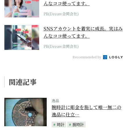
んなココ使ってます。
PR(Dreaw合同会社)
SNSアカウントを着実に成長。実はみ
んなココ使ってます。
PR(Dreaw合同会社)
Recommended by
関連記事
逸品
腕時計に彫金を施して唯一無二の
逸品に仕立…
時計
腕時計