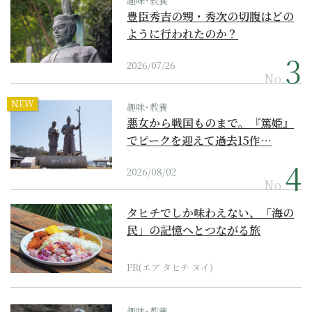
趣味･教養
豊臣秀吉の甥・秀次の切腹はどの
ように行われたのか？
2026/07/26
No.
NEW
趣味･教養
悪女から戦国ものまで。『篤姫』
でピークを迎えて過去15作…
2026/08/02
No.
タヒチでしか味わえない、「海の
民」の記憶へとつながる旅
PR(エア タヒチ ヌイ)
趣味･教養