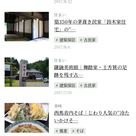
2017/8/12
住まい
築350年の茅葺き民家「鈴木家住
宅」の“…
建築探訪
古民家
2017/8/6
住まい
鎌鼬美術館｜舞踏家・土方巽の足
跡を残す古…
建築探訪
古民家
2017/7/31
美味
西馬音内そば｜じわり人気の“冷た
いかけそ…
蕎麦
そば