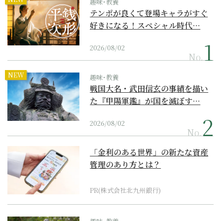
趣味･教養
テンポが良くて登場キャラがすぐ
好きになる！スペシャル時代…
2026/08/02
No.
NEW
趣味･教養
戦国大名・武田信玄の事績を描い
た『甲陽軍鑑』が国を滅ぼす…
2026/08/02
No.
「金利のある世界」の新たな資産
管理のあり方とは？
PR(株式会社北九州銀行)