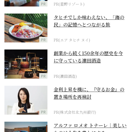
PR
PR(星野リゾート)
タヒチでしか味わえない、「海の
民」の記憶へとつながる旅
PR
PR(エア タヒチ ヌイ)
創業から続く150余年の歴史を今
に守っている濵田酒造
PR
PR(濵田酒造)
金利上昇を機に、『守るお金』の
置き場所を再検討
PR
PR(株式会社北九州銀行)
アルファ ロメオ トナーレ｜美しい