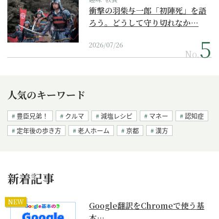
衝撃の羽柴与一郎「初陣死」を語
ろう。どうして守り切れなか…
2026/07/26
No.
人気のキーワード
豊臣兄弟！
クルマ
減塩レシピ
マネー
認知症
定年後の歩き方
老人ホーム
京都
漢方
新着記事
NEW
Google翻訳をChromeで使う基
本…