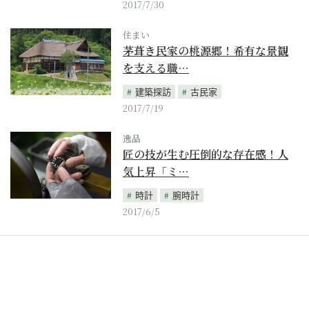
2017/7/30
住まい
茅葺き民家の桃源郷！希有な景観
を支える職…
建築探訪
古民家
2017/7/19
逸品
匠の技が生む圧倒的な存在感！人
気上昇「ミ…
時計
腕時計
2017/6/5