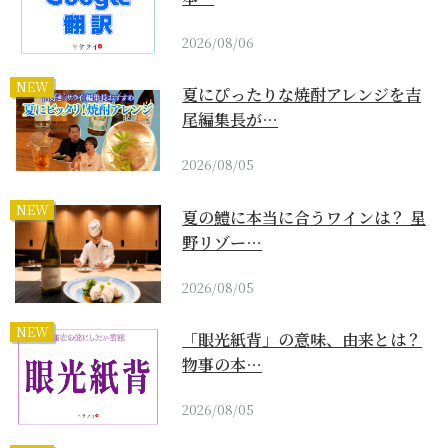
2026/08/06
NEW
夏にぴったりな焼酎アレンジを吉
尾編集長が…
2026/08/05
NEW
夏の鱧に本当に合うワインは？ 星
野リゾー…
2026/08/05
NEW
「眼光紙背」の意味、由来とは？
物事の本…
2026/08/05