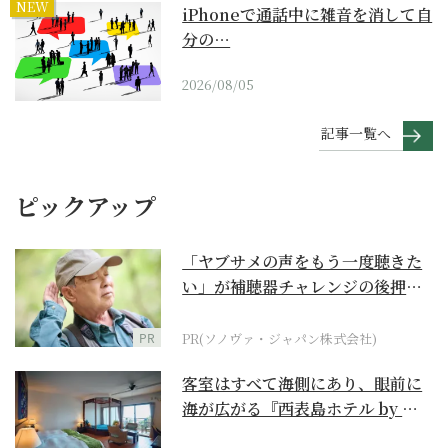
NEW
iPhoneで通話中に雑音を消して自
分の…
2026/08/05
記事一覧へ
ピックアップ
「ヤブサメの声をもう一度聴きた
い」が補聴器チャレンジの後押し
に
PR
PR(ソノヴァ・ジャパン株式会社)
客室はすべて海側にあり、眼前に
海が広がる『西表島ホテル by 星
野リゾート』