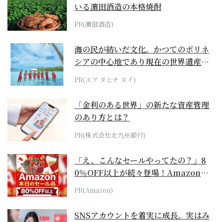
いる濵田酒造の本格焼酎
PR(濵田酒造)
海の民が紡いだ文化。かつてのポリネ
シアの中心地であり現在の世界遺産か
らみえてくる...
PR(エア タヒチ ヌイ)
「金利のある世界」の新たな資産管理
のあり方とは？
PR(株式会社北九州銀行)
「え、こんなセールやってたの？」8
0％OFF以上が続々登場！Amazonの
本気が...
PR(Amazon)
SNSアカウントを着実に成長。実はみ