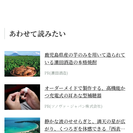
あわせて読みたい
鹿児島県産の芋のみを用いて造られて
いる濵田酒造の本格焼酎
PR(濵田酒造)
オーダーメイドで製作する、高機能か
つ充電式の耳あな型補聴器
PR(ソノヴァ・ジャパン株式会社)
静かな波のせせらぎと、満天の星が広
がり、くつろぎを体感できる『西表島