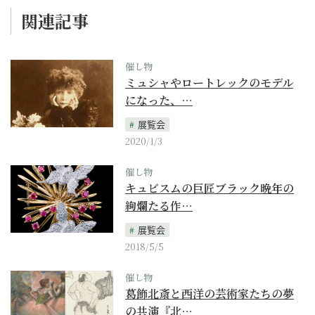
関連記事
催し物
ミュシャやロートレックのモデル
になった、…
展覧会
2020/1/3
催し物
キュビスムの巨匠ブラック晩年の
絢爛たる作…
展覧会
2018/5/5
催し物
葛飾北斎と西洋の芸術家たちの夢
の共演『北…