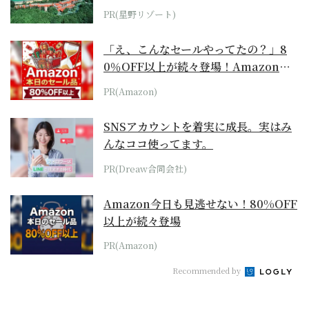
ホテル by...
PR(星野リゾート)
「え、こんなセールやってたの？」8
0％OFF以上が続々登場！Amazonの
本気が...
PR(Amazon)
SNSアカウントを着実に成長。実はみ
んなココ使ってます。
PR(Dreaw合同会社)
Amazon今日も見逃せない！80%OFF
以上が続々登場
PR(Amazon)
Recommended by