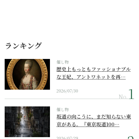
ランキング
催し物
歴史上もっともファッショナブル
な王妃、アントワネットを再…
2026/07/30
No.
催し物
坂道の向こうに、まだ知らない東
京がある。『東京坂道100…
2026/07/29