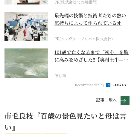
PR
PR(株式会社北九州銀行)
最先端の技術と技術者たちの熱い
気持ちによって作られているオー
ダーメイド補聴器
PR
PR(ソノヴァ・ジャパン株式会社)
101歳で亡くなるまで「初心」を胸
に高みをめざした!!【奥村土牛—名
作でたどる1...
催し物
Recommended by
記事一覧へ
市毛良枝『百歳の景色見たいと母は言
い』