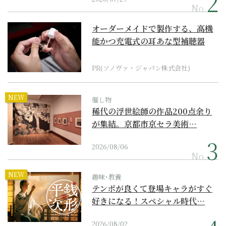
No.
オーダーメイドで製作する、高機
能かつ充電式の耳あな型補聴器
PR(ソノヴァ・ジャパン株式会社)
NEW
催し物
稀代の浮世絵師の作品200点余り
が集結。京都市京セラ美術…
2026/08/06
No.
NEW
趣味･教養
テンポが良くて登場キャラがすぐ
好きになる！スペシャル時代…
2026/08/02