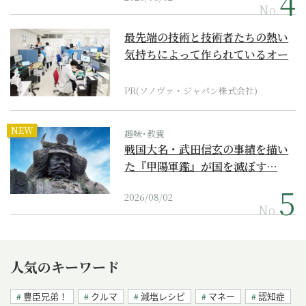
No.
最先端の技術と技術者たちの熱い
気持ちによって作られているオー
ダーメイド補聴器
PR(ソノヴァ・ジャパン株式会社)
NEW
趣味･教養
戦国大名・武田信玄の事績を描い
た『甲陽軍鑑』が国を滅ぼす…
2026/08/02
No.
人気のキーワード
豊臣兄弟！
クルマ
減塩レシピ
マネー
認知症