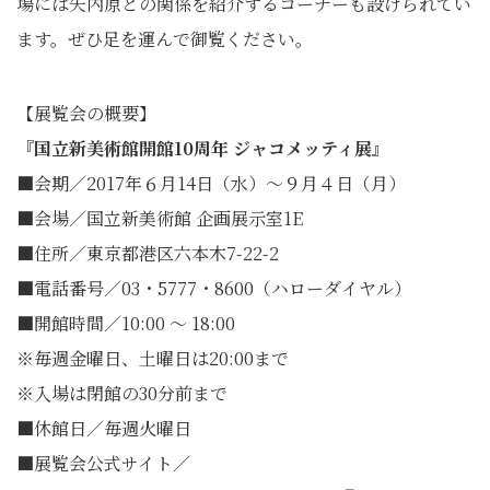
場には矢内原との関係を紹介するコーナーも設けられてい
ます。ぜひ足を運んで御覧ください。
【展覧会の概要】
『国立新美術館開館10周年 ジャコメッティ展』
■会期／2017年６月14日（水）～９月４日（月）
■会場／国立新美術館 企画展示室1E
■住所／東京都港区六本木7-22-2
■電話番号／03・5777・8600（ハローダイヤル）
■開館時間／10:00 ～ 18:00
※毎週金曜日、土曜日は20:00まで
※入場は閉館の30分前まで
■休館日／毎週火曜日
■展覧会公式サイト／