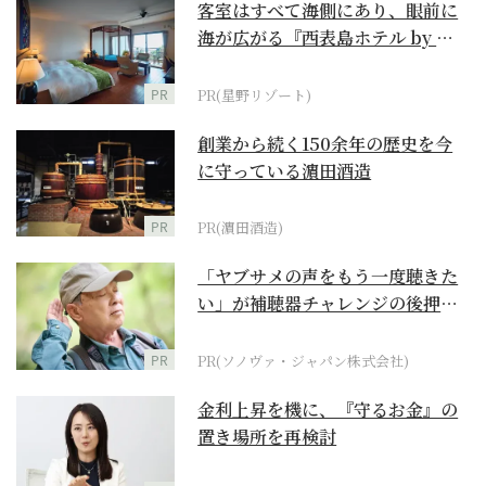
客室はすべて海側にあり、眼前に
海が広がる『西表島ホテル by 星
野リゾート』
PR
PR(星野リゾート)
創業から続く150余年の歴史を今
に守っている濵田酒造
PR
PR(濵田酒造)
「ヤブサメの声をもう一度聴きた
い」が補聴器チャレンジの後押し
に
PR
PR(ソノヴァ・ジャパン株式会社)
金利上昇を機に、『守るお金』の
置き場所を再検討