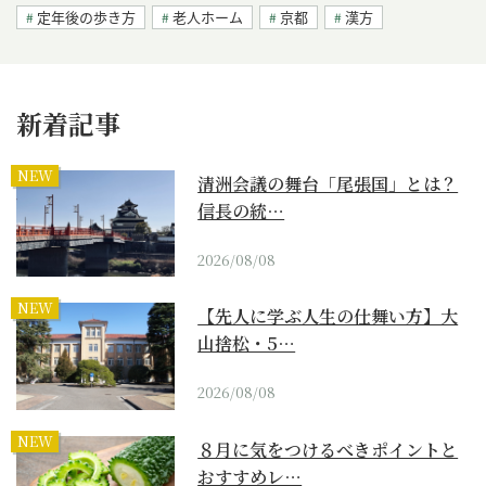
定年後の歩き方
老人ホーム
京都
漢方
新着記事
NEW
清洲会議の舞台「尾張国」とは？
信長の統…
2026/08/08
NEW
【先人に学ぶ人生の仕舞い方】大
山捨松・5…
2026/08/08
NEW
８月に気をつけるべきポイントと
おすすめレ…