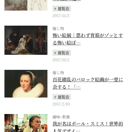
展覧会
2017/11/3
催し物
怖い絵展｜思わず背筋がゾッとす
る怖い絵ば…
展覧会
2017/11/2
催し物
百花繚乱のバロック絵画が一堂に
会する！「…
展覧会
2017/2/10
趣味･教養
我が名はポール・スミス！世界的
人気デザイ…