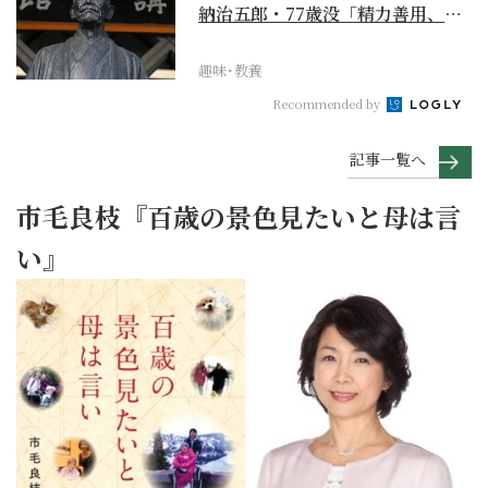
納治五郎・77歳没「精力善用、自
他共栄」
趣味･教養
Recommended by
記事一覧へ
市毛良枝『百歳の景色見たいと母は言
い』