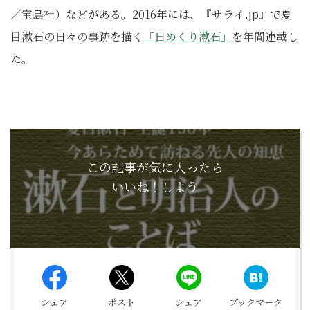
／宝島社）などがある。2016年には、『サライ.jp』で夏
目漱石の日々の事跡を描く
「日めくり漱石」
を年間連載し
た。
この記事が気に入ったら
いいね！しよう
シェア
ポスト
シェア
ブックマーク