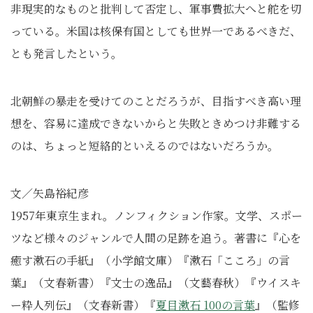
非現実的なものと批判して否定し、軍事費拡大へと舵を切
っている。米国は核保有国としても世界一であるべきだ、
とも発言したという。
北朝鮮の暴走を受けてのことだろうが、目指すべき高い理
想を、容易に達成できないからと失敗ときめつけ非難する
のは、ちょっと短絡的といえるのではないだろうか。
文／矢島裕紀彦
1957年東京生まれ。ノンフィクション作家。文学、スポー
ツなど様々のジャンルで人間の足跡を追う。著書に『心を
癒す漱石の手紙』（小学館文庫）『漱石「こころ」の言
葉』（文春新書）『文士の逸品』（文藝春秋）『ウイスキ
ー粋人列伝』（文春新書）『
夏目漱石 100の言葉
』（監修