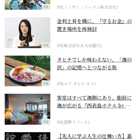
PR
PR(ソノヴァ・ジャパン株式会社)
金利上昇を機に、『守るお金』の
置き場所を再検討
PR
PR(株式会社北九州銀行)
タヒチでしか味わえない、「海の
民」の記憶へとつながる旅
PR
PR(エア タヒチ ヌイ)
客室はすべて海側にあり、眼前に
海が広がる『西表島ホテル by 星
野リゾート』
PR
PR(星野リゾート)
【先人に学ぶ人生の仕舞い方】嘉