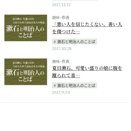
2017/11/13
趣味･教養
「悪い人を信じたくない。善い人
を傷つけた…
漱石と明治人のことば
2017/10/28
趣味･教養
夏目漱石、可愛い盛りの娘に腹を
蹴られて喜…
漱石と明治人のことば
2017/9/24