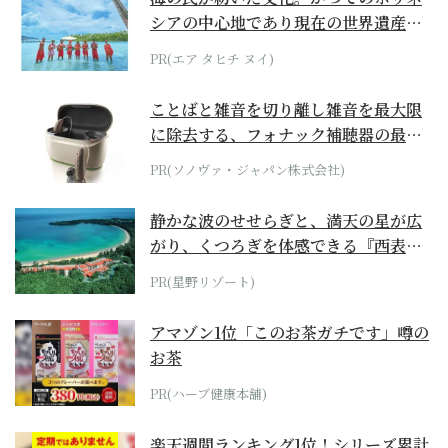
シアの中心地であり現在の世界遺産か
らみえてくる...
PR(エア タヒチ ヌイ)
ことばと雑音を切り離し雑音を最大限
に除去する、フォナック補聴器の最上
位モデル
PR(ソノヴァ・ジャパン株式会社)
静かな波のせせらぎと、満天の星が広
がり、くつろぎを体感できる『西表島
ホテル by...
PR(星野リゾート)
アマゾン1位「このお茶ガチです」噂の
お茶
PR(ハーブ健康本舗)
楽天週間ランキング1位！シリーズ累計