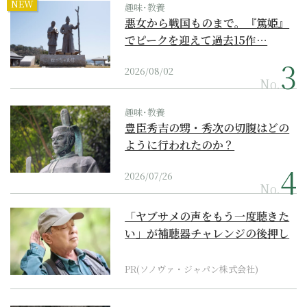
NEW
趣味･教養
悪女から戦国ものまで。『篤姫』
でピークを迎えて過去15作…
2026/08/02
No.
趣味･教養
豊臣秀吉の甥・秀次の切腹はどの
ように行われたのか？
2026/07/26
No.
「ヤブサメの声をもう一度聴きた
い」が補聴器チャレンジの後押し
に
PR(ソノヴァ・ジャパン株式会社)