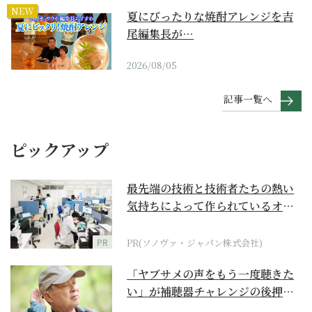
NEW
夏にぴったりな焼酎アレンジを吉
尾編集長が…
2026/08/05
記事一覧へ
ピックアップ
最先端の技術と技術者たちの熱い
気持ちによって作られているオー
ダーメイド補聴器
PR
PR(ソノヴァ・ジャパン株式会社)
「ヤブサメの声をもう一度聴きた
い」が補聴器チャレンジの後押し
に