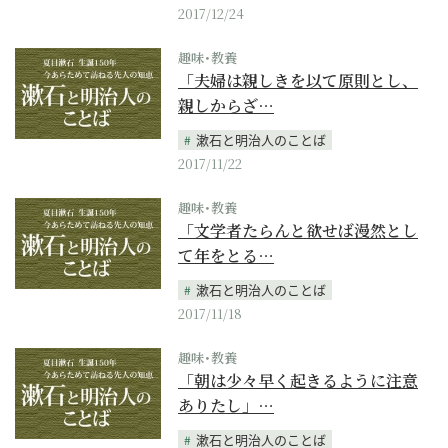
2017/12/24
趣味･教養
「夫婦は親しきを以て原則とし、
親しからざ…
漱石と明治人のことば
2017/11/22
趣味･教養
「文学者たらんと欲せば漫然とし
て年をとる…
漱石と明治人のことば
2017/11/18
趣味･教養
「朝は少々早く起きるように注意
ありたし」…
漱石と明治人のことば