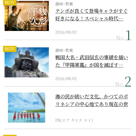
NEW
趣味･教養
テンポが良くて登場キャラがすぐ
好きになる！スペシャル時代…
2026/08/02
No.
NEW
趣味･教養
戦国大名・武田信玄の事績を描い
た『甲陽軍鑑』が国を滅ぼす…
2026/08/02
No.
海の民が紡いだ文化。かつてのポ
リネシアの中心地であり現在の世
界遺産からみえてくる...
PR(エア タヒチ ヌイ)