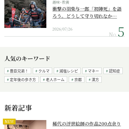
趣味･教養
衝撃の羽柴与一郎「初陣死」を語
ろう。どうして守り切れなか…
2026/07/26
No.
人気のキーワード
豊臣兄弟！
クルマ
減塩レシピ
マネー
認知症
定年後の歩き方
老人ホーム
京都
漢方
新着記事
NEW
稀代の浮世絵師の作品200点余り