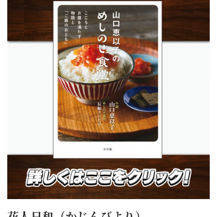
花人日和（かじんびより）