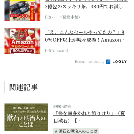
3億包のスッキリ茶。380円でお試し
PR(ハーブ健康本舗)
「え、こんなセールやってたの？」8
0％OFF以上が続々登場！Amazonの
本気が...
PR(Amazon)
Recommended by
関連記事
趣味･教養
「柊を幸多かれと飾りけり」（夏
目漱石）【…
漱石と明治人のことば