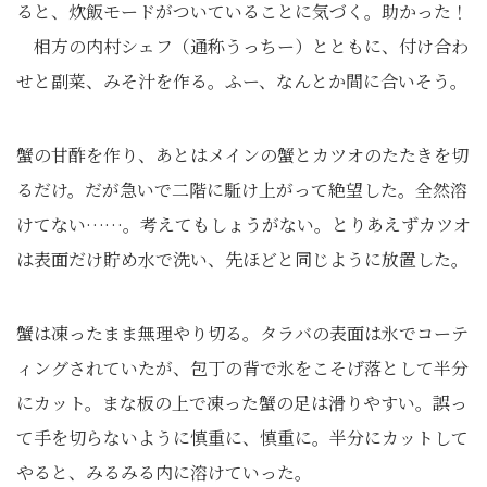
ると、炊飯モードがついていることに気づく。助かった！
相方の内村シェフ（通称うっちー）とともに、付け合わ
せと副菜、みそ汁を作る。ふー、なんとか間に合いそう。
蟹の甘酢を作り、あとはメインの蟹とカツオのたたきを切
るだけ。だが急いで二階に駈け上がって絶望した。全然溶
けてない……。考えてもしょうがない。とりあえずカツオ
は表面だけ貯め水で洗い、先ほどと同じように放置した。
蟹は凍ったまま無理やり切る。タラバの表面は氷でコーテ
ィングされていたが、包丁の背で氷をこそげ落として半分
にカット。まな板の上で凍った蟹の足は滑りやすい。誤っ
て手を切らないように慎重に、慎重に。半分にカットして
やると、みるみる内に溶けていった。