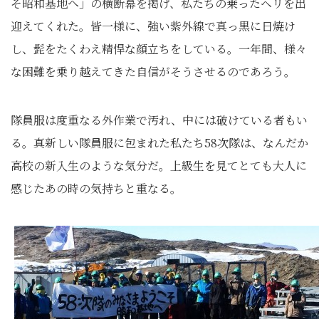
そ昭和基地へ」の横断幕を掲げ、私たちの乗ったヘリを出
迎えてくれた。皆一様に、強い紫外線で真っ黒に日焼け
し、髭をたくわえ精悍な顔立ちをしている。一年間、様々
な困難を乗り越えてきた自信がそうさせるのであろう。
隊員服は度重なる外作業で汚れ、中には破けている者もい
る。真新しい隊員服に包まれた私たち58次隊は、なんだか
高校の新入生のような気分だ。上級生を見てとても大人に
感じたあの時の気持ちと重なる。