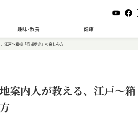
趣味･教養
健康
る、江戸～箱根「宿場歩き」の楽しみ方
地案内人が教える、江戸～箱
方