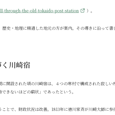
ll-through-the-old-tokaido-post-station
）。
で、歴史・地理に精通した地元の方が案内。その導きに沿って書
。
づく川崎宿
期に開設された頃の川崎宿は、４つの寒村で構成された寂しい
持できないほどの窮状」であったという。
ことで、財政状況は改善。1813年に徳川家斉が川崎大師に参