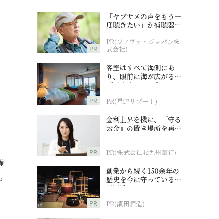
「ヤブサメの声をもう一
度聴きたい」が補聴器チ
ャレンジの後押しに
PR(ソノヴァ・ジャパン株
PR
式会社)
客室はすべて海側にあ
り、眼前に海が広がる
『西表島ホテル by 星野
リゾート』
PR
PR(星野リゾート)
金利上昇を機に、『守る
お金』の置き場所を再検
討
PR
PR(株式会社北九州銀行)
権
創業から続く150余年の
っ
歴史を今に守っている濵
田酒造
PR
PR(濵田酒造)