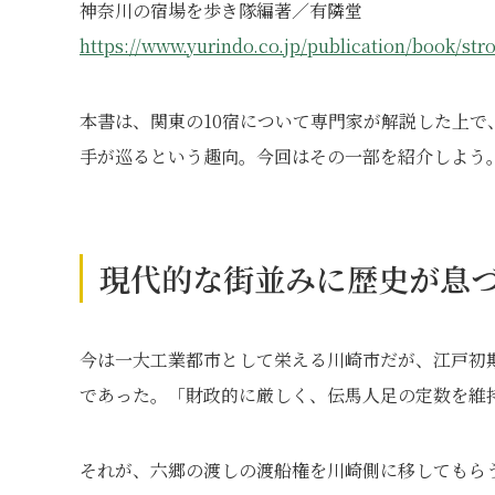
神奈川の宿場を歩き隊編著／有隣堂
https://www.yurindo.co.jp/publication/book/stro
本書は、関東の10宿について専門家が解説した上
手が巡るという趣向。今回はその一部を紹介しよう
現代的な街並みに歴史が息
今は一大工業都市として栄える川崎市だが、江戸初
であった。「財政的に厳しく、伝馬人足の定数を維
それが、六郷の渡しの渡船権を川崎側に移してもらう