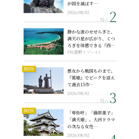
が国を滅ぼす…
2026/08/02
No.
静かな波のせせらぎと、
満天の星が広がり、くつ
ろぎを体感できる『西表
島ホテル by...
PR(星野リゾート)
NEW
悪女から戦国ものまで。
『篤姫』でピークを迎え
て過去15作…
2026/08/02
No.
NEW
「卑弥呼」「藤原薬子」
「満天姫」。大河ドラマ
の次なる女性…
2026/08/02