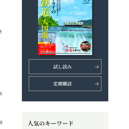
き
試し読み
定期購読
所
人気のキーワード
拝