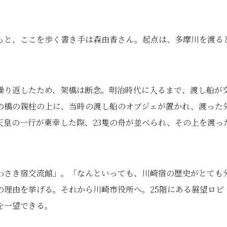
もと、ここを歩く書き手は森由香さん。起点は、多摩川を渡る
繰り返したため、架橋は断念。明治時代に入るまで、渡し船が
の橋の親柱の上に、当時の渡し船のオブジェが置かれ、渡った
天皇の一行が東幸した際、23隻の舟が並べられ、その上を渡っ
わさき宿交流館」。「なんといっても、川崎宿の歴史がとても
の理由を挙げる。それから川崎市役所へ。25階にある展望ロビ
を一望できる。