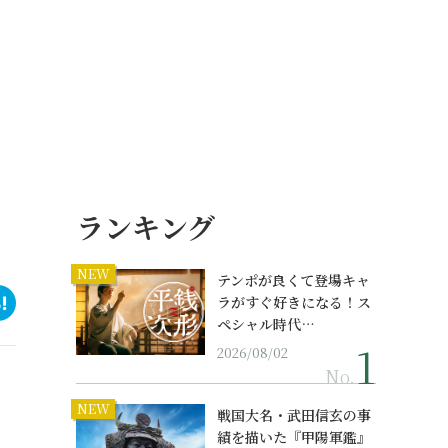
ランキング
NEW
テンポが良くて登場キャ
ラがすぐ好きになる！ス
ペシャル時代…
2026/08/02
No.
NEW
戦国大名・武田信玄の事
績を描いた『甲陽軍鑑』