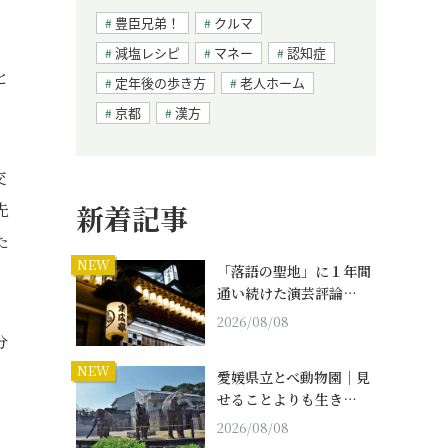
豊臣兄弟！
クルマ
減塩レシピ
マネー
認知症
と
定年後の歩き方
老人ホーム
京都
漢方
交
先
新着記事
た
NEW
「落語の聖地」に１年間
通い続けた演芸評論…
2026/08/08
分
NEW
愛媛県立とべ動物園｜見
せることよりも生き…
2026/08/08