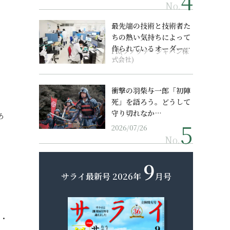
No.
最先端の技術と技術者た
ちの熱い気持ちによって
作られているオーダーメ
PR(ソノヴァ・ジャパン株
イド補聴器
式会社)
衝撃の羽柴与一郎「初陣
死」を語ろう。どうして
守り切れなか…
あ
2026/07/26
No.
9
、
サライ最新号
2026年
月号
・