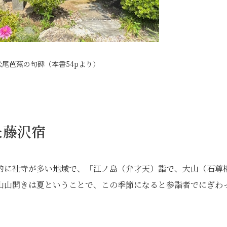
尾芭蕉の句碑（本書54pより）
た藤沢宿
的に社寺が多い地域で、「江ノ島（弁才天）詣で、大山（石尊
山山開きは夏ということで、この季節になると参詣者でにぎわ