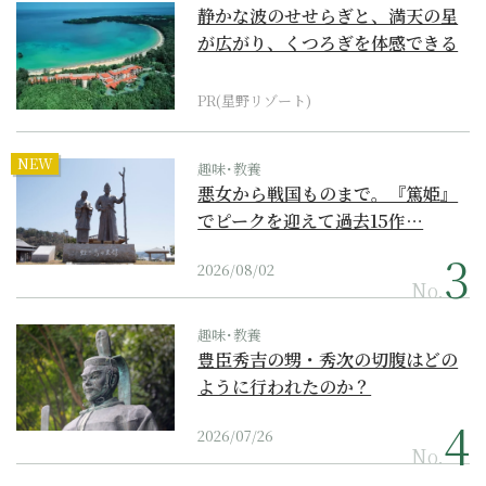
静かな波のせせらぎと、満天の星
が広がり、くつろぎを体感できる
『西表島ホテル by...
PR(星野リゾート)
NEW
趣味･教養
悪女から戦国ものまで。『篤姫』
でピークを迎えて過去15作…
2026/08/02
No.
趣味･教養
豊臣秀吉の甥・秀次の切腹はどの
ように行われたのか？
2026/07/26
No.