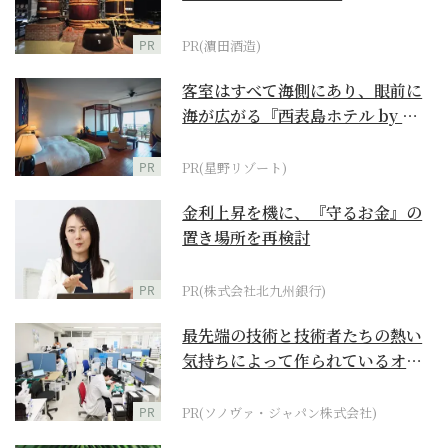
PR
PR(濵田酒造)
客室はすべて海側にあり、眼前に
海が広がる『西表島ホテル by 星
野リゾート』
PR
PR(星野リゾート)
金利上昇を機に、『守るお金』の
置き場所を再検討
PR
PR(株式会社北九州銀行)
最先端の技術と技術者たちの熱い
気持ちによって作られているオー
ダーメイド補聴器
PR
PR(ソノヴァ・ジャパン株式会社)