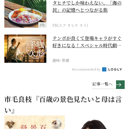
タヒチでしか味わえない、「海の
民」の記憶へとつながる旅
PR
PR(エア タヒチ ヌイ)
テンポが良くて登場キャラがすぐ
好きになる！スペシャル時代劇
『銭形平次』に２作目は...
趣味･教養
Recommended by
記事一覧へ
市毛良枝『百歳の景色見たいと母は言
い』