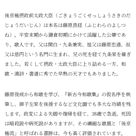
後京極摂政前太政大臣（ごきょうごくせっしょうさきのだ
じょうだいじん）は本名は藤原良経（ふじわらのよしつ
ね）。平安末期から鎌倉初期にかけて活躍した公卿であ
り、歌人です。父は関白・九条兼実、祖父は藤原忠通、叔
父は慈円という名門に生まれ、兄の死を経て九条家を継ぎ
ました。若くして摂政・太政大臣に上り詰める一方、和
歌・漢詩・書道に秀でた早熟の天才でもありました。
藤原俊成から和歌を学び、『新古今和歌集』の仮名序を執
筆し、御子左家を後援するなど文化面でも多大な功績を残
します。政変による失脚や復帰を経て、38歳で急逝。死因
は暗殺説や病死説がありますが、その繊細な歌風と「後京
極流」と呼ばれる書跡は、今も高く評価されています。