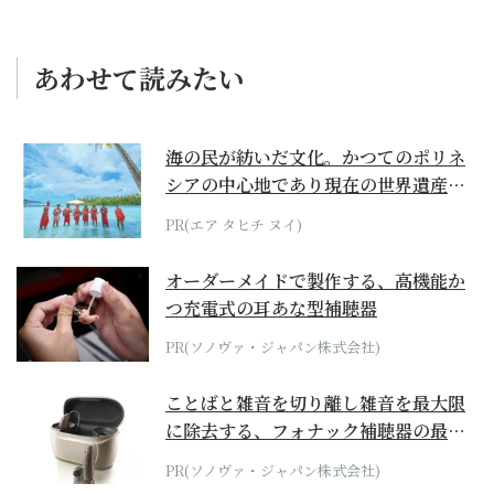
あわせて読みたい
海の民が紡いだ文化。かつてのポリネ
シアの中心地であり現在の世界遺産か
らみえてくる...
PR(エア タヒチ ヌイ)
オーダーメイドで製作する、高機能か
つ充電式の耳あな型補聴器
PR(ソノヴァ・ジャパン株式会社)
ことばと雑音を切り離し雑音を最大限
に除去する、フォナック補聴器の最上
位モデル
PR(ソノヴァ・ジャパン株式会社)