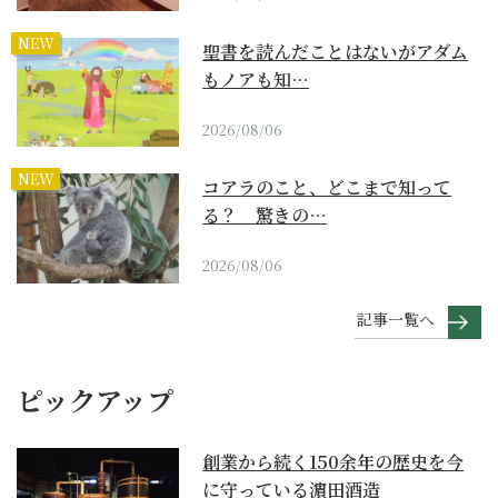
NEW
聖書を読んだことはないがアダム
もノアも知…
2026/08/06
NEW
コアラのこと、どこまで知って
る？ 驚きの…
2026/08/06
記事一覧へ
ピックアップ
創業から続く150余年の歴史を今
に守っている濵田酒造