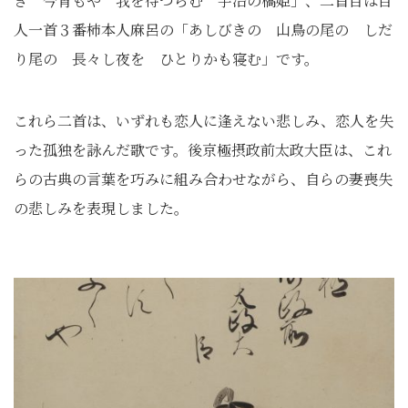
き 今宵もや 我を待つらむ 宇治の橋姫」、二首目は百
人一首３番柿本人麻呂の「あしびきの 山鳥の尾の しだ
り尾の 長々し夜を ひとりかも寝む」です。
これら二首は、いずれも恋人に逢えない悲しみ、恋人を失
った孤独を詠んだ歌です。後京極摂政前太政大臣は、これ
らの古典の言葉を巧みに組み合わせながら、自らの妻喪失
の悲しみを表現しました。