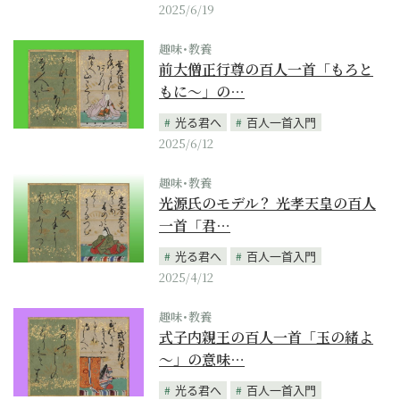
2025/6/19
趣味･教養
前大僧正行尊の百人一首「もろと
もに～」の…
光る君へ
百人一首入門
2025/6/12
趣味･教養
光源氏のモデル？ 光孝天皇の百人
一首「君…
光る君へ
百人一首入門
2025/4/12
趣味･教養
式子内親王の百人一首「玉の緒よ
～」の意味…
光る君へ
百人一首入門