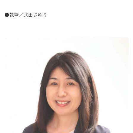
●執筆／武田さゆり