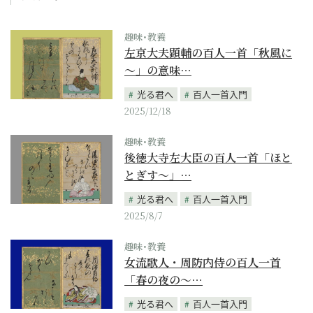
趣味･教養
左京大夫顕輔の百人一首「秋風に
～」の意味…
光る君へ
百人一首入門
2025/12/18
趣味･教養
後徳大寺左大臣の百人一首「ほと
とぎす～」…
光る君へ
百人一首入門
2025/8/7
趣味･教養
女流歌人・周防内侍の百人一首
「春の夜の～…
光る君へ
百人一首入門