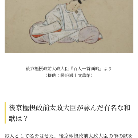
後京極摂政前太政大臣『百人一首画帖』より
（提供：嵯峨嵐山文華館）
後京極摂政前太政大臣が詠んだ有名な和
歌は？
歌人として名をはせた、後京極摂政前太政大臣の他の歌を