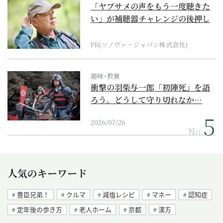
「ヤブサメの声をもう一度聴きた
い」が補聴器チャレンジの後押し
に
PR(ソノヴァ・ジャパン株式会社)
趣味･教養
衝撃の羽柴与一郎「初陣死」を語
ろう。どうして守り切れなか…
2026/07/26
No.
人気のキーワード
豊臣兄弟！
クルマ
減塩レシピ
マネー
認知症
定年後の歩き方
老人ホーム
京都
漢方