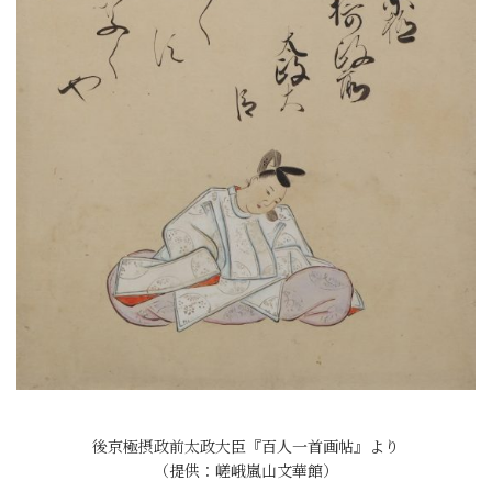
後京極摂政前太政大臣『百人一首画帖』より
（提供：嵯峨嵐山文華館）