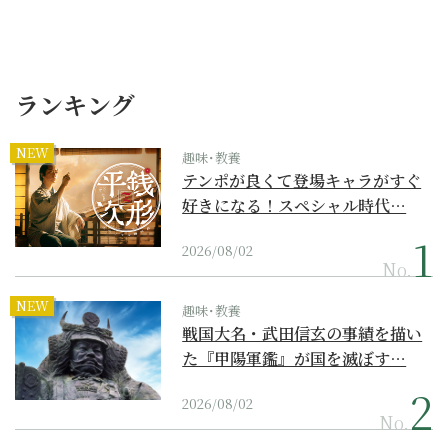
ランキング
NEW
趣味･教養
テンポが良くて登場キャラがすぐ
好きになる！スペシャル時代…
2026/08/02
No.
NEW
趣味･教養
戦国大名・武田信玄の事績を描い
た『甲陽軍鑑』が国を滅ぼす…
2026/08/02
No.