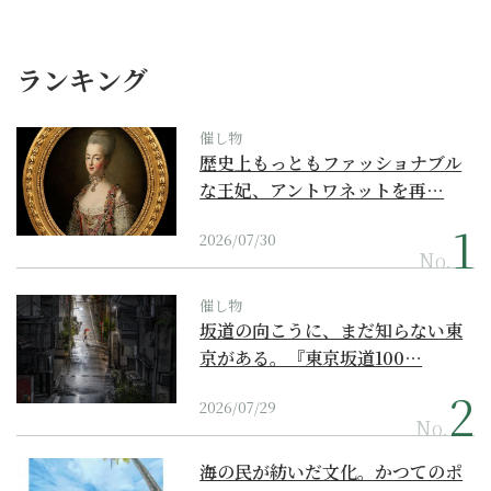
ランキング
催し物
歴史上もっともファッショナブル
な王妃、アントワネットを再…
2026/07/30
No.
催し物
坂道の向こうに、まだ知らない東
京がある。『東京坂道100…
2026/07/29
No.
海の民が紡いだ文化。かつてのポ