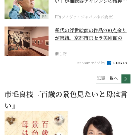
い」が補聴器チャレンジの後押し
に
PR
PR(ソノヴァ・ジャパン株式会社)
稀代の浮世絵師の作品200点余り
が集結。京都市京セラ美術館の
「浮世絵スーパークリ...
催し物
Recommended by
記事一覧へ
市毛良枝『百歳の景色見たいと母は言
い』