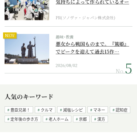
気持ちによって作られているオー
ダーメイド補聴器
PR(ソノヴァ・ジャパン株式会社)
NEW
趣味･教養
悪女から戦国ものまで。『篤姫』
でピークを迎えて過去15作…
2026/08/02
No.
人気のキーワード
豊臣兄弟！
クルマ
減塩レシピ
マネー
認知症
定年後の歩き方
老人ホーム
京都
漢方