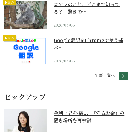
NEW
コアラのこと、どこまで知って
る？ 驚きの…
2026/08/06
NEW
Google翻訳をChromeで使う基
本…
2026/08/06
記事一覧へ
ピックアップ
金利上昇を機に、『守るお金』の
置き場所を再検討