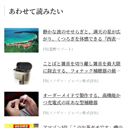
あわせて読みたい
静かな波のせせらぎと、満天の星が広
がり、くつろぎを体感できる『西表島
ホテル by...
PR(星野リゾート)
ことばと雑音を切り離し雑音を最大限
に除去する、フォナック補聴器の最上
位モデル
PR(ソノヴァ・ジャパン株式会社)
オーダーメイドで製作する、高機能か
つ充電式の耳あな型補聴器
PR(ソノヴァ・ジャパン株式会社)
アマゾン1位「このお茶ガチです」噂の