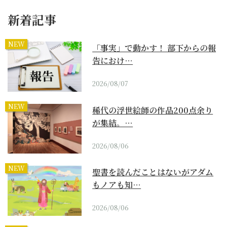
新着記事
NEW
「事実」で動かす！ 部下からの報
告におけ…
2026/08/07
NEW
稀代の浮世絵師の作品200点余り
が集結。…
2026/08/06
NEW
聖書を読んだことはないがアダム
もノアも知…
2026/08/06