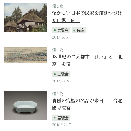
催し物
懐かしい日本の民家を描きつづけ
た画家・向…
展覧会
民家
2017/8/5
催し物
18世紀の二大都市「江戸」と「北
京」を徹…
展覧会
2017/2/19
催し物
青磁の究極の名品が来日！「台北
國立故宮…
展覧会
2016/12/17