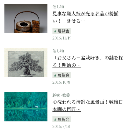
催し物
見事な職人技が光る名品が勢揃
い！「きせる…
展覧会
2016/11/19
催し物
「お父さん＝盆栽好き」の謎を探
る！明治の…
展覧会
2016/10/8
趣味･教養
心洗われる清冽な風景画！戦後日
本画の巨匠…
展覧会
2016/7/18