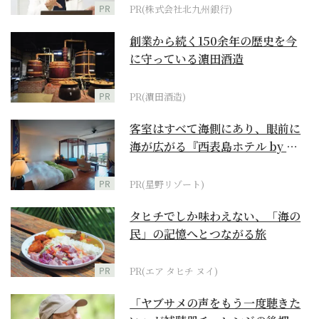
PR
PR(株式会社北九州銀行)
創業から続く150余年の歴史を今
に守っている濵田酒造
PR
PR(濵田酒造)
客室はすべて海側にあり、眼前に
海が広がる『西表島ホテル by 星
野リゾート』
PR
PR(星野リゾート)
タヒチでしか味わえない、「海の
民」の記憶へとつながる旅
PR
PR(エア タヒチ ヌイ)
「ヤブサメの声をもう一度聴きた