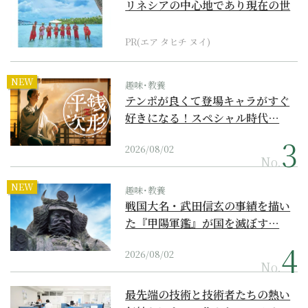
リネシアの中心地であり現在の世
界遺産からみえてくる...
PR(エア タヒチ ヌイ)
NEW
趣味･教養
テンポが良くて登場キャラがすぐ
好きになる！スペシャル時代…
2026/08/02
No.
NEW
趣味･教養
戦国大名・武田信玄の事績を描い
た『甲陽軍鑑』が国を滅ぼす…
2026/08/02
No.
最先端の技術と技術者たちの熱い