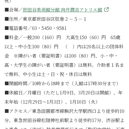
祝）
■会場／
世田谷美術館分館 向井潤吉アトリエ館
■住所／東京都世田谷区弦巻２－５－１
■電話番号／03・5450・9581
■料金／一般200（160）円 大高生150（60）円 65歳
以上・中小生100（80）円 （ ）内は20名以上の団体料
金 ※障がい者（要証明書）は100（80）円、小・中・
高・大学生の障がい者（要証明書）は無料、介助者１名ま
で無料、中小生は土・日・祝・休日は無料
■開館時間／10時から18時まで（入館は17時30分まで）
■休館日／月曜日（ただし1月9日、3月20日は開館）、年
末年始（12月29日～1月3日）、1月10日（火）
■アクセス／東急田園都市線駒沢大学駅西口より徒歩約10
分、東急世田谷線松陰神社前駅より徒歩約17分、渋谷駅よ