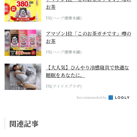
お茶
PR(ハーブ健康本舗)
アマゾン1位「このお茶ガチです」噂の
お茶
PR(ハーブ健康本舗)
【大人気】ひんやり冷感寝具で快適な
睡眠をあなたに。
PR(アイリスプラザ)
Recommended by
関連記事