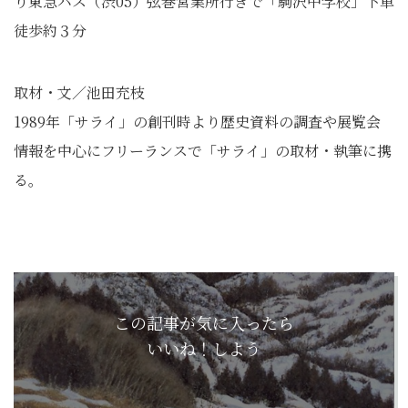
り東急バス（渋05）弦巻営業所行きで「駒沢中学校」下車
徒歩約３分
取材・文／池田充枝
1989年「サライ」
の創刊時より歴史資料の調査や展覧会
情報を中心にフリーランスで
「サライ」の取材・執筆に携
る。
この記事が気に入ったら
いいね！しよう