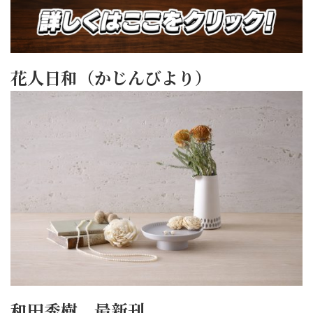
花人日和（かじんびより）
和田秀樹 最新刊