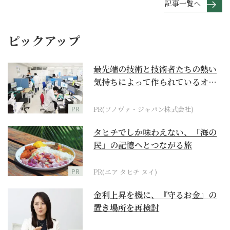
記事一覧へ
ピックアップ
最先端の技術と技術者たちの熱い
気持ちによって作られているオー
ダーメイド補聴器
PR
PR(ソノヴァ・ジャパン株式会社)
タヒチでしか味わえない、「海の
民」の記憶へとつながる旅
PR
PR(エア タヒチ ヌイ)
金利上昇を機に、『守るお金』の
置き場所を再検討