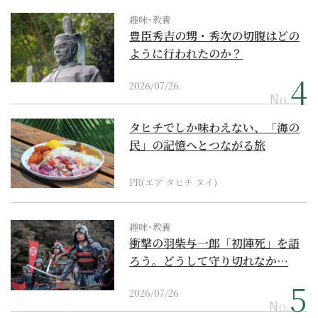
趣味･教養
豊臣秀吉の甥・秀次の切腹はどの
ように行われたのか？
2026/07/26
No.
タヒチでしか味わえない、「海の
民」の記憶へとつながる旅
PR(エア タヒチ ヌイ)
趣味･教養
衝撃の羽柴与一郎「初陣死」を語
ろう。どうして守り切れなか…
2026/07/26
No.