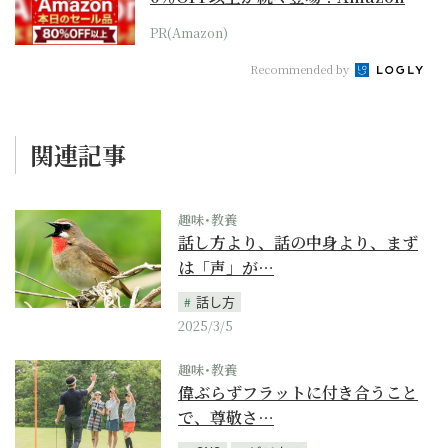
本気が...
PR(Amazon)
Recommended by
関連記事
趣味･教養
話し方より、話の中身より、まず
は「声」が…
話し方
2025/3/5
趣味･教養
偉ぶらずフラットに付き合うこと
で、尊敬さ…