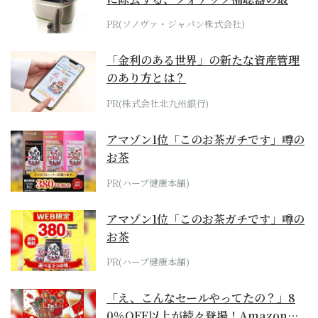
位モデル
PR(ソノヴァ・ジャパン株式会社)
「金利のある世界」の新たな資産管理
のあり方とは？
PR(株式会社北九州銀行)
アマゾン1位「このお茶ガチです」噂の
お茶
PR(ハーブ健康本舗)
アマゾン1位「このお茶ガチです」噂の
お茶
PR(ハーブ健康本舗)
「え、こんなセールやってたの？」8
0％OFF以上が続々登場！Amazonの