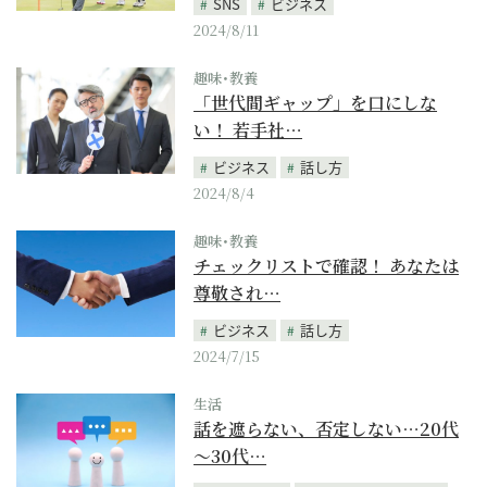
SNS
ビジネス
2024/8/11
趣味･教養
「世代間ギャップ」を口にしな
い！ 若手社…
ビジネス
話し方
2024/8/4
趣味･教養
チェックリストで確認！ あなたは
尊敬され…
ビジネス
話し方
2024/7/15
生活
話を遮らない、否定しない…20代
～30代…