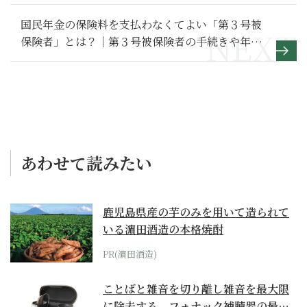
の旅 ――日本から世界へ――】
国民年金の保険料を支払わなくてよい「第３号被
保険者」とは？｜第３号被保険者の手続きや年金
額を解説【シン・会社のマナー】
あわせて読みたい
鹿児島県産の芋のみを用いて造られて
いる濵田酒造の本格焼酎
PR(濵田酒造)
ことばと雑音を切り離し雑音を最大限
に除去する、フォナック補聴器の最上