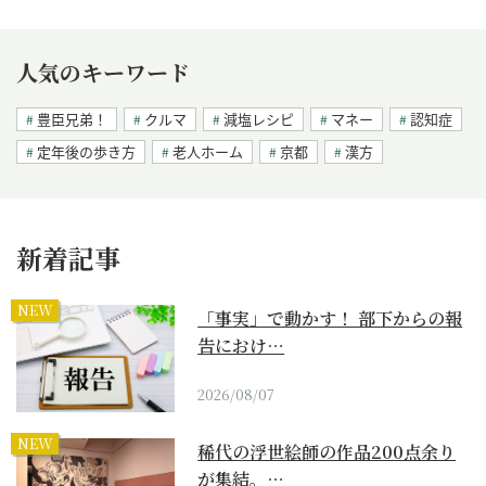
人気のキーワード
豊臣兄弟！
クルマ
減塩レシピ
マネー
認知症
定年後の歩き方
老人ホーム
京都
漢方
新着記事
NEW
「事実」で動かす！ 部下からの報
告におけ…
2026/08/07
NEW
稀代の浮世絵師の作品200点余り
が集結。…