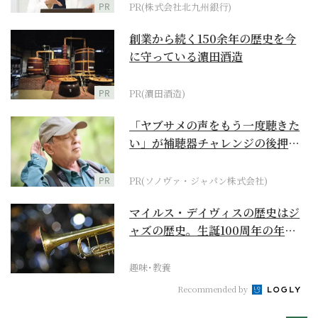
PR
PR(株式会社北九州銀行)
創業から続く150余年の歴史を今
に守っている濵田酒造
PR
PR(濵田酒造)
「ヤブサメの声をもう一度聴きた
い」が補聴器チャレンジの後押し
に
PR
PR(ソノヴァ・ジャパン株式会社)
マイルス・デイヴィスの歴史はジ
ャズの歴史。生誕100周年の年に
再確認するべき多大...
趣味･教養
Recommended by