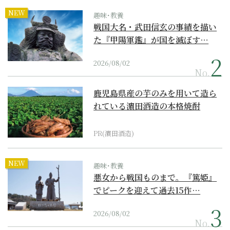
NEW
趣味･教養
戦国大名・武田信玄の事績を描い
た『甲陽軍鑑』が国を滅ぼす…
2026/08/02
No.
鹿児島県産の芋のみを用いて造ら
れている濵田酒造の本格焼酎
PR(濵田酒造)
NEW
趣味･教養
悪女から戦国ものまで。『篤姫』
でピークを迎えて過去15作…
2026/08/02
No.