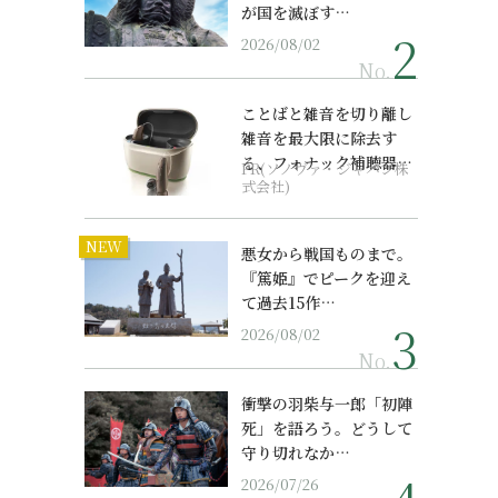
が国を滅ぼす…
2026/08/02
No.
ことばと雑音を切り離し
雑音を最大限に除去す
る、フォナック補聴器の
PR(ソノヴァ・ジャパン株
最上位モデル
式会社)
NEW
悪女から戦国ものまで。
『篤姫』でピークを迎え
て過去15作…
2026/08/02
No.
衝撃の羽柴与一郎「初陣
死」を語ろう。どうして
守り切れなか…
2026/07/26