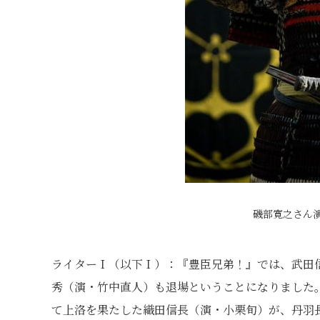
磯部寛之さん演
ライターＩ（以下Ｉ）：『豊臣兄弟！』では、武田
秀（演・竹中直人）も退場ということになりました
て上洛を果たした織田信長（演・小栗旬）が、丹羽