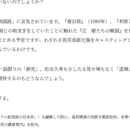
いないのでしょうか？
国説」に言及されています。『春日局』（1989年）、『利家
四国との取次ぎをしていたことに触れた『江 姫たちの戦国』を
まとめる予定ですが、わざわざ長宗我部元親をキャスティング
んでいるわけです。
一話限りの「餅死」。松永久秀もさしたる見せ場もなく「退場
期待するのもどうなんでしょう。
すよ。
ュアル版逆説の日本史」）を編集した際に、信長関連の史跡を徹底取材。本業
宮司の鎌倉案内』を担当。