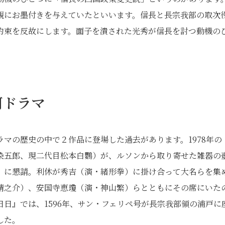
親にお墨付きを与えていたといいます。信長と長宗我部の取次
約束を反故にします。面子を潰された光秀が信長を討つ動機の
河ドラマ
マの歴史の中で２作品に登場した過去があります。1978年の
染五郎、現二代目松本白鸚）が、ルソンから取り寄せた雑器の
）に懇請。利休が秀吉（演・緒形拳）に掛け合って大名らを集
靖之介）、安国寺恵瓊（演・神山繁）らとともにその席にいた
日』では、1596年、サン・フェリペ号が長宗我部領の浦戸に
した。