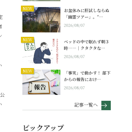
NEW
お盆休みに肝試しならぬ
定
「幽霊ツアー」。“…
2026/08/07
者
ン
NEW
ベッドの中で眠れず朝３
時……｜クタクタな…
2026/08/07
い
NEW
「事実」で動かす！ 部下
からの報告におけ…
2026/08/07
人公
い
記事一覧へ
ピックアップ