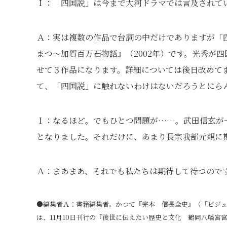
Ｉ：「四国説」は今まで大河ドラマでは言及されて
Ａ：実は複数の作品で台詞の中だけでありますが「四
まつ～加賀百万石物語』（2002年）です。光秀が
せて３作品になります。詳細については後日改めて
て、「四国説」に触れないわけはないだろうとにら
Ｉ：なるほど。でもひとつ問題が……。武田信玄が
となりました。それだけに、あまり長宗我部元親に
Ａ：まあまあ、それでも私たちは期待して待つので
●編集者Ａ：書籍編集者。かつて『完本 信長全史』（「ビジ
は、11月10日刊行の『後世に伝えたい歴史と文化 鶴岡八幡宮