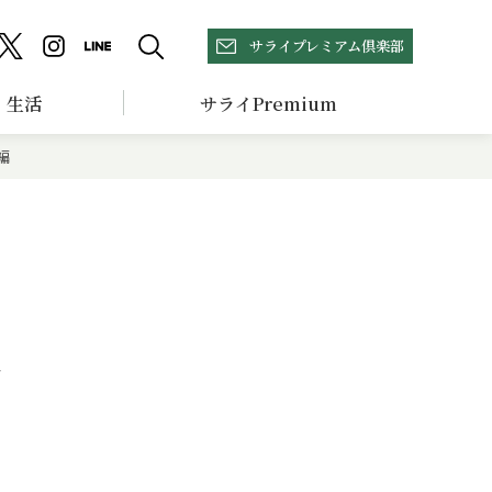
サライプレミアム倶楽部
生活
サライPremium
編
部