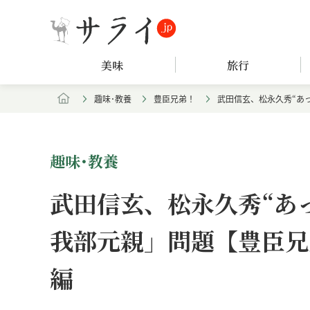
美味
旅行
趣味･教養
豊臣兄弟！
武田信玄、松永久秀“あ
趣味･教養
武田信玄、松永久秀“あ
我部元親」問題【豊臣兄
編