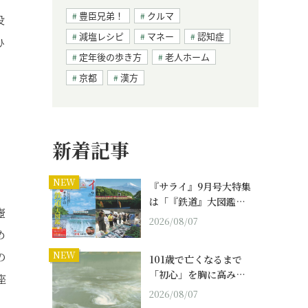
豊臣兄弟！
クルマ
役
減塩レシピ
マネー
認知症
ひ
定年後の歩き方
老人ホーム
京都
漢方
新着記事
NEW
『サライ』9月号大特集
は「『鉄道』大図鑑…
壺
2026/08/07
め
NEW
の
101歳で亡くなるまで
「初心」を胸に高み…
座
2026/08/07