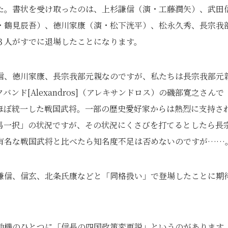
た。書状を受け取ったのは、上杉謙信（演・工藤潤矢）、武田
・鶴見辰吾）、徳川家康（演・松下洸平）、松永久秀、長宗我
３人がすでに退場したことになります。
信、徳川家康、長宗我部元親なのですが、私たちは長宗我部元
ド[Alexandros]（アレキサンドロス）の磯部寛之さんで
ほぼ統一した戦国武将。一部の歴史愛好家からは熱烈に支持さ
馬一択」の状況ですが、その状況にくさびを打てるとしたら長
有名な戦国武将と比べたら知名度不足は否めないのですが……
謙信、信玄、北条氏康などと「同格扱い」で登場したことに期
動機のひとつに「信長の四国政策変更説」というのがあります