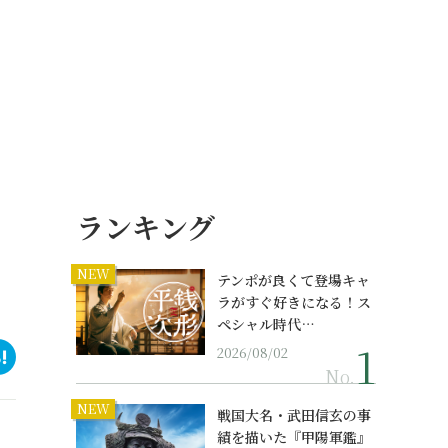
ランキング
NEW
テンポが良くて登場キャ
ラがすぐ好きになる！ス
ペシャル時代…
2026/08/02
No.
NEW
戦国大名・武田信玄の事
績を描いた『甲陽軍鑑』