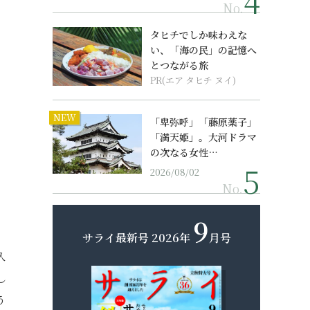
No.
タヒチでしか味わえな
い、「海の民」の記憶へ
とつながる旅
PR(エア タヒチ ヌイ)
NEW
「卑弥呼」「藤原薬子」
「満天姫」。大河ドラマ
の次なる女性…
2026/08/02
No.
9
サライ最新号
2026年
月号
久
し
う