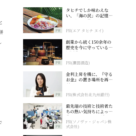
タヒチでしか味わえな
い、「海の民」の記憶へ
とつながる旅
と
PR
PR(エア タヒチ ヌイ)
併
し
創業から続く150余年の
歴史を今に守っている濵
田酒造
PR
PR(濵田酒造)
」
金利上昇を機に、『守る
お金』の置き場所を再検
討
PR
PR(株式会社北九州銀行)
最先端の技術と技術者た
ちの熱い気持ちによって
作られているオーダーメ
PR(ソノヴァ・ジャパン株
イド補聴器
で
PR
式会社)