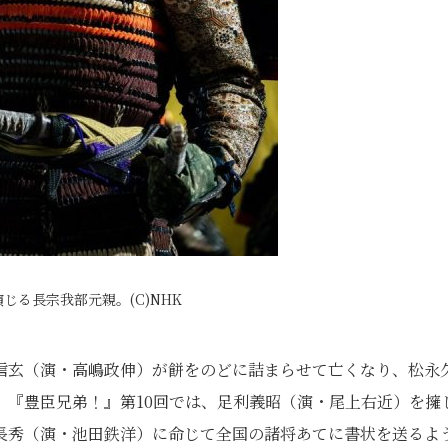
じる長宗我部元親。(C)NHK
信玄（演・高嶋政伸）が餅をのどに詰まらせて亡くなり、松永
。『豊臣兄弟！』第10回では、足利義昭（演・尾上右近）を擁
長秀（演・池田鉄洋）に命じて全国の諸将あてに書状を送るよ