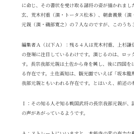
に命じ、その書状を受け取る諸将の姿が描かれまし
玄、荒木村重（演・トータス松本）、朝倉義景（演
元親（演・磯部寛之）の７人なのですが、このうち
編集者Ａ（以下Ａ）：残る４人は荒木村重、上杉謙
の登場に注目しているわけです。演じるのは、ロックバン
す。長宗我部元親は土佐から身を興し、後に四国を
る存在です。土佐高知は、観光面でいえば「坂本龍
我部元親ともいわれる存在です。とはいえ、前述の
Ｉ：その知る人ぞ知る戦国武将の長宗我部元親が、
の声があがっているようです。
Ａ：ストレートにいいますと、本能寺の変の有力な