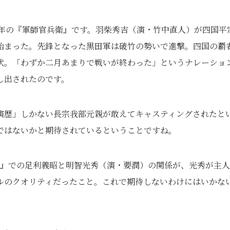
4年の『軍師官兵衛』です。羽柴秀吉（演・竹中直人）が四国平
始まった。先鋒となった黒田軍は破竹の勢いで進撃。四国の覇
伏。「わずか二月あまりで戦いが終わった」というナレーショ
し出されたのです。
演歴」しかない長宗我部元親が敢えてキャスティングされたと
ではないかと期待されているということですね。
！』での足利義昭と明智光秀（演・要潤）の関係が、光秀が主
ルのクオリティだったこと。これで期待しないわけにはいかな