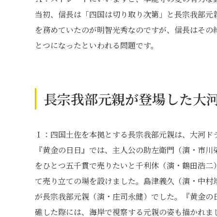
当初、信長は「四国は切り取り次第」と長宗我部元
を務めていたのが明智光秀なのですが、信長はその
とつになったといわれる問題です。
長宗我部元親が登場した大
Ｉ：四国土佐を本拠とする長宗我部元親は、大河ドラ
『黄金の日日』では、主人公の助左衛門（演・市川
をひとつ五千貫で売りたいと千利休（演・鶴田浩二
て売り立ての場を設けました。島津義久（演・中村
が長宗我部元親（演・庄司永健）でした。『黄金の日
礁した際には、海岸で視察する元親の姿も描かれま