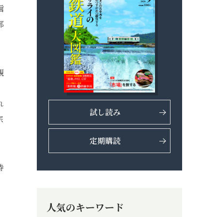
信
部
親
れ
試し読み
宗
。
定期購読
待
人気のキーワード
。