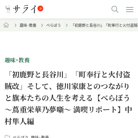
趣味･教養
べらぼう
「初鹿野と長谷川」「町奉行と火付盗賊
趣味･教養
「初鹿野と長谷川」「町奉行と火付盗
賊改」そして、徳川家康とのつながり
と旗本たちの人生を考える【べらぼう
～蔦重栄華乃夢噺～ 満喫リポート】中
村隼人編
べらぼう
趣味･教養