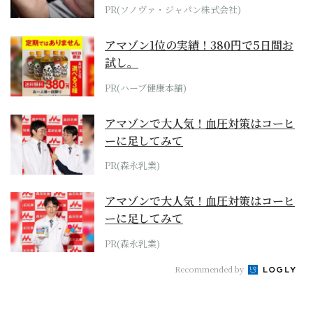
PR(ソノヴァ・ジャパン株式会社)
アマゾン1位の実績！380円で5日間お
試し。
PR(ハーブ健康本舗)
アマゾンで大人気！血圧対策はコーヒ
ーに足してみて
PR(森永乳業)
アマゾンで大人気！血圧対策はコーヒ
ーに足してみて
PR(森永乳業)
Recommended by