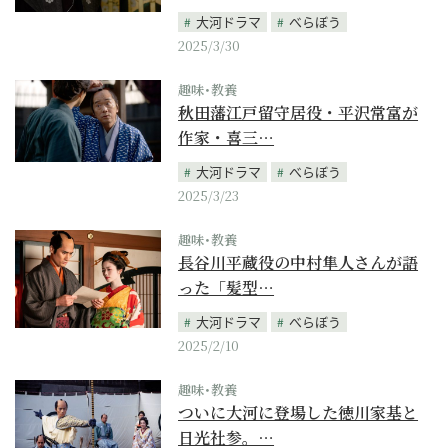
大河ドラマ
べらぼう
2025/3/30
趣味･教養
秋田藩江戸留守居役・平沢常富が
作家・喜三…
大河ドラマ
べらぼう
2025/3/23
趣味･教養
長谷川平蔵役の中村隼人さんが語
った「髪型…
大河ドラマ
べらぼう
2025/2/10
趣味･教養
ついに大河に登場した徳川家基と
日光社参。…