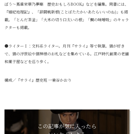
ぼう～蔦重栄華乃夢噺 歴史おもしろBOOK』などを編集。同書には、
『娼妃地理記』、「辞闘戦新根(ことばたたかいあたらいいのね)」も掲
載。「とんだ茶釜」「大木の切り口太いの根」「鯛の味噌吸」のキャラ
クターも掲載。
●ライターＩ：文科系ライター。月刊『サライ』等で執筆。猫が好き
で、猫の浮世絵や猫神様のお札などを集めている。江戸時代創業の老舗
和菓子屋などを巡り歩く。
構成／『サライ』歴史班 一乗谷かおり
この記事が気に入ったら