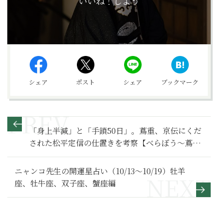
いいね！しよう
シェア
ポスト
シェア
ブックマーク
「身上半減」と「手鎖50日」。蔦重、京伝にくだ
された松平定信の仕置きを考察【べらぼう～蔦重
栄華乃夢噺～ 満喫リポート】39
ニャンコ先生の開運星占い（10/13～10/19）牡羊
座、牡牛座、双子座、蟹座編