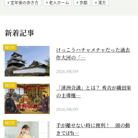
定年後の歩き方
老人ホーム
京都
漢方
新着記事
NEW
けっこうハチャメチャだった過去
作大河の「…
2026/08/09
NEW
「清洲会議」とは？ 秀吉が織田家
の主導権…
2026/08/09
NEW
手が離せない時に便利！ 頭の動
きでiPh…