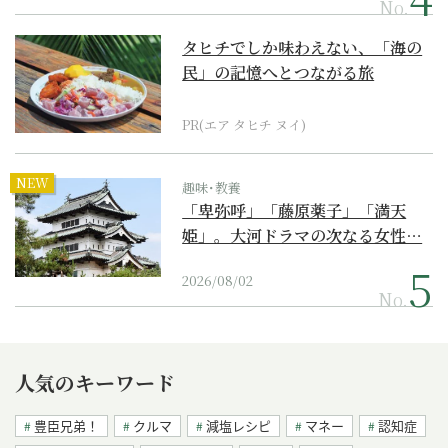
No.
タヒチでしか味わえない、「海の
民」の記憶へとつながる旅
PR(エア タヒチ ヌイ)
NEW
趣味･教養
「卑弥呼」「藤原薬子」「満天
姫」。大河ドラマの次なる女性…
2026/08/02
No.
人気のキーワード
豊臣兄弟！
クルマ
減塩レシピ
マネー
認知症