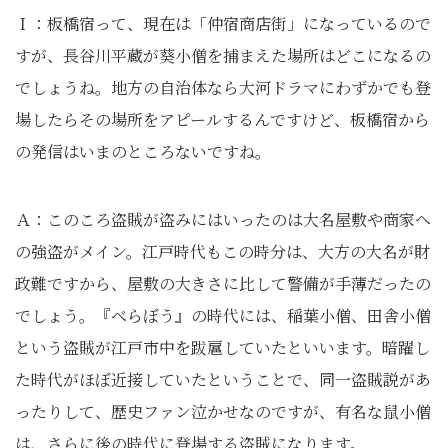
Ｉ：板橋宿って、現在は「仲宿商店街」になっているので
すが、長谷川平蔵が葵小僧を捕まえた場所はどこになるの
でしょうね。地方の自治体なら大河ドラマにわずかでも登
場したらその場所をアピールするんですけど、板橋宿から
の発信はいまのところないですね。
Ａ：このころ盗賊が盗みにはいったのは大名屋敷や商家へ
の強盗がメイン。江戸時代もこの時分は、大方の大名が財
政難ですから、屋敷の大きさに比して警備が手薄だったの
でしょう。『べらぼう』の時代には、稲葉小僧、田舎小僧
という盗賊が江戸市中を跋扈していたといいます。暗躍し
た時代がほぼ近接していたということで、同一盗賊説があ
ったりして、歴史ファン泣かせなのですが、有名な鼠小僧
は、さらに後の時代に登場する盗賊になります。