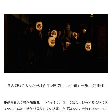
葵の御紋の入った提灯を持つ窃盗団「葵小僧」一味。(C)NHK
●編集者Ａ：書籍編集者。『べらぼう』をより楽しく視聴するためにド
ラマの内容から時代背景などまで網羅した『初めての大河ドラマ～べら