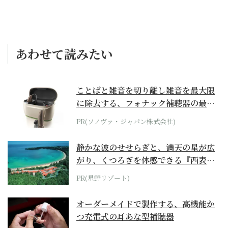
あわせて読みたい
ことばと雑音を切り離し雑音を最大限
に除去する、フォナック補聴器の最上
位モデル
PR(ソノヴァ・ジャパン株式会社)
静かな波のせせらぎと、満天の星が広
がり、くつろぎを体感できる『西表島
ホテル by...
PR(星野リゾート)
オーダーメイドで製作する、高機能か
つ充電式の耳あな型補聴器