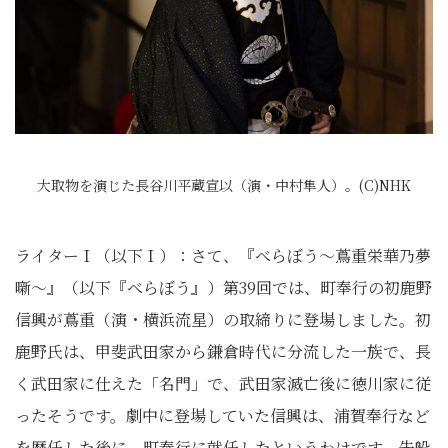
大取物を演じた長谷川平蔵宣以（演・中村隼人）。(C)NHK
ライターＩ（以下Ｉ）：さて、『べらぼう～蔦重栄華乃夢
噺～』（以下『べらぼう』）第39回では、町奉行の初鹿野
信興が蔦重（演・横浜流星）の取締りに登場しました。初
鹿野氏は、甲斐武田家から鎌倉時代に分流した一族で、長
く武田家に仕えた「名門」で、武田家滅亡後に徳川家に従
ったそうです。劇中に登場していた信興は、浦賀奉行など
を歴任した後に、町奉行に就任したというわけです。先般