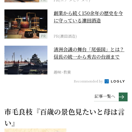
創業から続く150余年の歴史を今
に守っている濵田酒造
PR
PR(濵田酒造)
清洲会議の舞台「尾張国」とは？
信長の統一から秀吉の台頭まで
趣味･教養
Recommended by
記事一覧へ
市毛良枝『百歳の景色見たいと母は言
い』