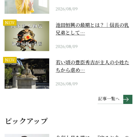
2026/08/09
NEW
池田恒興の最期とは？｜信長の乳
兄弟として…
2026/08/09
NEW
若い頃の豊臣秀吉が主人の小姓た
ちから虐め…
2026/08/09
記事一覧へ
ピックアップ