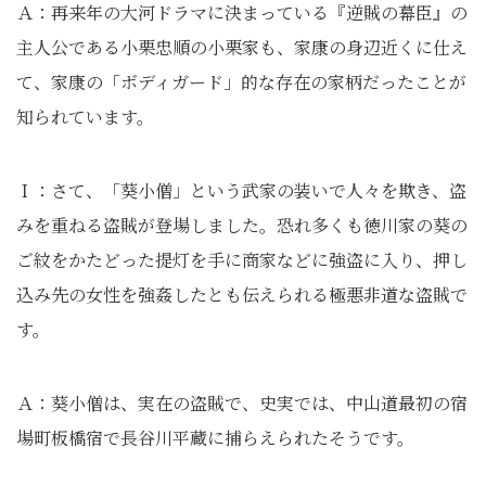
Ａ：再来年の大河ドラマに決まっている『逆賊の幕臣』の
主人公である小栗忠順の小栗家も、家康の身辺近くに仕え
て、家康の「ボディガード」的な存在の家柄だったことが
知られています。
Ｉ：さて、「葵小僧」という武家の装いで人々を欺き、盗
みを重ねる盗賊が登場しました。恐れ多くも徳川家の葵の
ご紋をかたどった提灯を手に商家などに強盗に入り、押し
込み先の女性を強姦したとも伝えられる極悪非道な盗賊で
す。
Ａ：葵小僧は、実在の盗賊で、史実では、中山道最初の宿
場町板橋宿で長谷川平蔵に捕らえられたそうです。