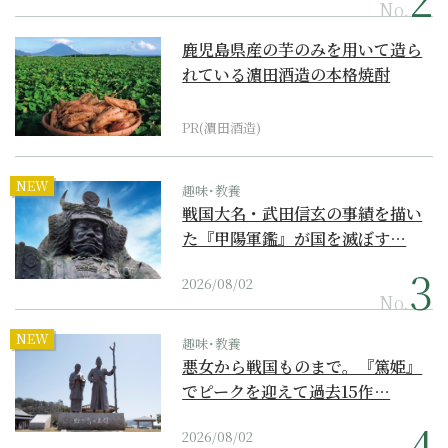
No.
鹿児島県産の芋のみを用いて造ら
れている濵田酒造の本格焼酎
PR(濵田酒造)
NEW
趣味･教養
戦国大名・武田信玄の事績を描い
た『甲陽軍鑑』が国を滅ぼす…
2026/08/02
No.
NEW
趣味･教養
悪女から戦国ものまで。『篤姫』
でピークを迎えて過去15作…
2026/08/02