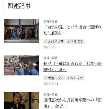
関連記事
趣味･教養
「吉宗の孫」という出自で選ばれ
た“田沼後…
大河ドラマ
べらぼう
2025/9/7
趣味･教養
長谷川平蔵に斬られた「七変化の
隠密」。斎…
大河ドラマ
べらぼう
2025/8/31
趣味･教養
田沼意次から長谷川平蔵への「密
命」。金貸…