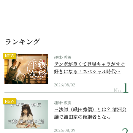
ランキング
NEW
趣味･教養
テンポが良くて登場キャラがすぐ
好きになる！スペシャル時代…
2026/08/02
No.
NEW
趣味･教養
三法師（織田秀信）とは？ 清洲会
議で織田家の後継者となっ…
2026/08/09